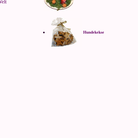
Welt
Hundekekse