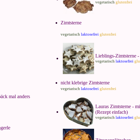
vegetarisch
glutenfrei
Zimtsterne
vegetarisch
laktosefrei
glutenfrei
Lieblings-Zimtsterne -
vegetarisch
laktosefrei
glu
nicht klebrige Zimtsterne
vegetarisch
laktosefrei
glutenfrei
äck mal anders
Lauras Zimtsterne - m
(Rezept einfach)
vegetarisch
laktosefrei
glu
gerle