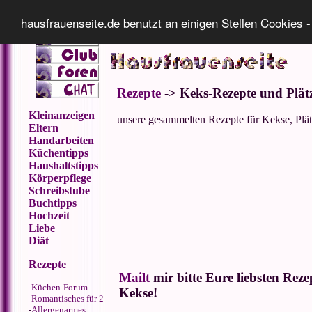
Impressum
Datenschutz
hausfrauenseite.de benutzt an einigen Stellen Cookies -
Rezepte
-> Keks-Rezepte und Plät
Kleinanzeigen
unsere gesammelten Rezepte für Kekse, Plä
Eltern
Handarbeiten
Küchentipps
Haushaltstipps
Körperpflege
Schreibstube
Buchtipps
Hochzeit
Liebe
Diät
Rezepte
Mailt
mir bitte Eure liebsten Reze
-
Küchen-Forum
Kekse!
-
Romantisches für 2
-
Allergenarmes