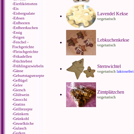
-
Eierlikörtorten
-
Eis
-
Eisbergsalate
Lavendel Kekse
-
Erbsen
vegetarisch
-
Erdbeeren
-
Erdbeerkuchen
-
Essig
-
Feigen
Lebkuchenkekse
-
Fenchel
-
vegetarisch
Fischgerichte
-
Fleischgerichte
-
Frikadellen
-
Früchtebrot
-
Frühlingszwiebeln
Sternwichtel
-
Gänse
vegetarisch
laktosefrei
-
Geburtstagsrezepte
-
Geflügel
-
Gelee
-
Giersch
Zimtplätzchen
-
Glühwein
vegetarisch
-
Gnocchi
-
Gratins
-
Grillrezepte
-
Grünkern
-
Grünkohl
-
Gruselküche
-
Gulasch
-
Gurken