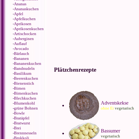
-
Ananas
-
Ananaskuchen
-
Apfel
-
Apfelkuchen
-
Aprikosen
-
Aprikosenkuchen
-
Artischocken
-
Auberginen
-
Auflauf
-
Avocado
-
Bärlauch
-
Bananen
-
Bananenkuchen
-
Bandnudeln
Plätzchenrezepte
-
Basilikum
-
Beerenkuchen
-
Bienenstich
-
Birnen
-
Birnenkuchen
-
Blechkuchen
Adventskekse
-
Blumenkohl
-
grüne Bohnen
ohne Ei
vegetarisch
-
Bowle
-
Bratäpfel
-
Bratwurst
-
Brei
Bassumer
-
Brennnesseln
vegetarisch
-
Brokkoli