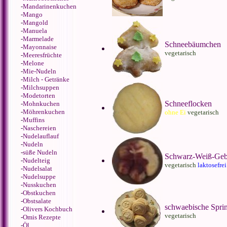
-
Mandarinenkuchen
-
Mango
-
Mangold
-
Manuela
-
Marmelade
Schneebäumchen
-
Mayonnaise
vegetarisch
-
Meeresfrüchte
-
Melone
-
Mie-Nudeln
-
Milch - Getränke
-
Milchsuppen
-
Modetorten
Schneeflocken
-
Mohnkuchen
-
Möhrenkuchen
ohne Ei
vegetarisch
-
Muffins
-
Naschereien
-
Nudelauflauf
-
Nudeln
-
süße Nudeln
Schwarz-Weiß-Geb
-
Nudelteig
vegetarisch
laktosefrei
-
Nudelsalat
-
Nudelsuppe
-
Nusskuchen
-
Obstkuchen
-
Obstsalate
schwaebische Sprin
-
Olivers Kochbuch
vegetarisch
-
Omis Rezepte
-
Öl