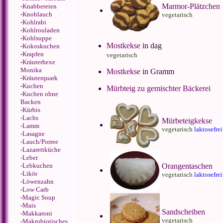
Marmor-Plätzchen
-
Knabbereien
-
Knoblauch
vegetarisch
-
Kohlrabi
-
Kohlrouladen
-
Kohlsuppe
Mostkekse
in dag
-
Kokoskuchen
-
Krapfen
vegetarisch
-
Kräuterhexe
Monika
Mostkekse
in Gramm
-
Kräuterquark
-
Kuchen
Mürbteig zu gemischter Bäckerei
-
Kuchen ohne
Backen
-
Kürbis
-
Lachs
Mürbeteigkekse
-
Lamm
vegetarisch
laktosefrei
-
Lasagne
-
Lauch/Porree
-
Lazarettküche
-
Leber
-
Lebkuchen
Orangentaschen
-
Likör
vegetarisch
laktosefrei
-
Löwenzahn
-
Low Carb
-
Magic Soup
-
Mais
Sandscheiben
-
Makkaroni
vegetarisch
-
Makrobiotisches