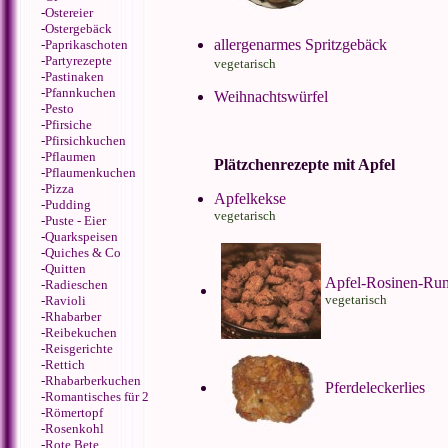
-
Ostereier
-
Ostergebäck
allergenarmes Spritzgebäck
-
Paprikaschoten
-
Partyrezepte
vegetarisch
-
Pastinaken
-
Pfannkuchen
Weihnachtswürfel
-
Pesto
-
Pfirsiche
-
Pfirsichkuchen
-
Pflaumen
Plätzchenrezepte mit Apfel
-
Pflaumenkuchen
-
Pizza
Apfelkekse
-
Pudding
vegetarisch
-
Puste - Eier
-
Quarkspeisen
-
Quiches & Co
-
Quitten
Apfel-Rosinen-Ru
-
Radieschen
vegetarisch
-
Ravioli
-
Rhabarber
-
Reibekuchen
-
Reisgerichte
-
Rettich
-
Rhabarberkuchen
Pferdeleckerlies
-
Romantisches für 2
-
Römertopf
-
Rosenkohl
-
Rote Bete