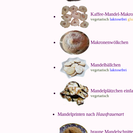
Kaffee-Mandel-Makr
vegetarisch
laktosefrei
glu
Makronenwölkchen
Mandelbällchen
vegetarisch
laktosefrei
Mandelplätzchen einf
vegetarisch
Mandelprinten nach
Hausfrauenart
braune Mandelschnitt