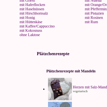
mit Griess
mit Nutella
mit Haferflocken
mit Orange/Or
mit Haselnüssen
mit Pfeffermin
mit Hirschhornsalz
mit Pistazien
mit Honig
mit Rosinen
mit Hüttenkäse
mit Rum
mit Kaffee/Cappuccino
mit Kokosnuss
ohne Laktose
Plätzchenrezepte
Plätzchenrezepte mit Mandeln
Herzen mit Salz-Mand
vegetarisch