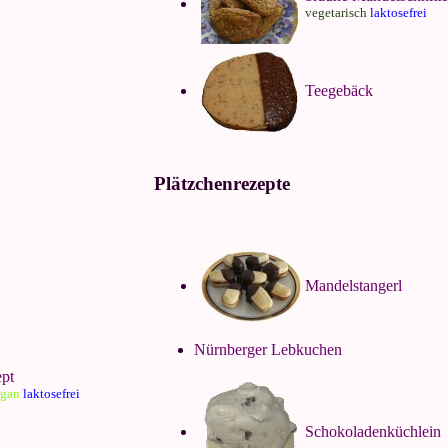
vegetarisch
laktosefrei
Teegebäck
Plätzchenrezepte
Mandelstangerl
Nürnberger Lebkuchen
ept
egan
laktosefrei
Schokoladenküchlein