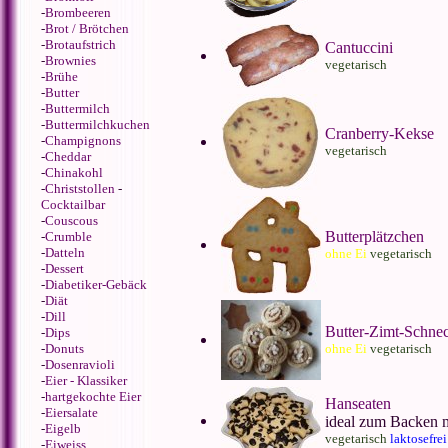
-
Brombeeren
-
Brot / Brötchen
-
Brotaufstrich
Cantuccini
-
Brownies
vegetarisch
-
Brühe
-
Butter
-
Buttermilch
-
Buttermilchkuchen
Cranberry-Kekse
-
Champignons
vegetarisch
-
Cheddar
-
Chinakohl
-
Christstollen
-
Cocktailbar
-
Couscous
Butterplätzchen
-
Crumble
-
Datteln
ohne Ei
vegetarisch
-
Dessert
-
Diabetiker-Gebäck
-
Diät
-
Dill
Butter-Zimt-Schne
-
Dips
-
Donuts
ohne Ei
vegetarisch
-
Dosenravioli
-
Eier - Klassiker
-
hartgekochte Eier
Hanseaten
-
Eiersalate
ideal zum Backen 
-
Eigelb
vegetarisch
laktosefrei
-
Eiweiss