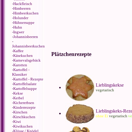
-
Hackfleisch
-
Himbeeren
-
Himbeerkuchen
-
Holunder
-
Hühnersuppe
-
Huhn
-
Ingwer
-
Johannisbeeren
-
Johannisbeerkuchen
-
Kaffee
Plätzchenrezepte
-
Käsekuchen
-
Karnevalsgebäck
-
Karotten
-
Kartoffel -
Klassiker
-
Kartoffel - Rezepte
-
Kartoffelsalate
Lieblingskekse
-
Kartoffelsuppe
vegetarisch
-
Kekse
-
Kerbel
-
Kichererbsen
-
Kinderrezepte
Lieblingskeks-Rez
-
Kirschen
ohne Ei
vegetarisch
v
-
Kirschkuchen
-
Kiwi
-
Kiwikuchen
-
Klösse / Knödel