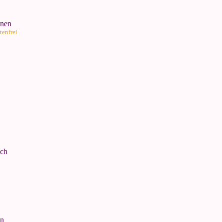
onen
tenfrei
ach
en