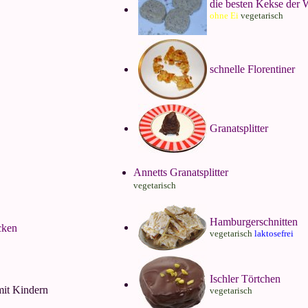
die besten Kekse der 
ohne Ei
vegetarisch
schnelle Florentiner
Granatsplitter
Annetts Granatsplitter
vegetarisch
Hamburgerschnitten
cken
vegetarisch
laktosefrei
Ischler Törtchen
mit Kindern
vegetarisch