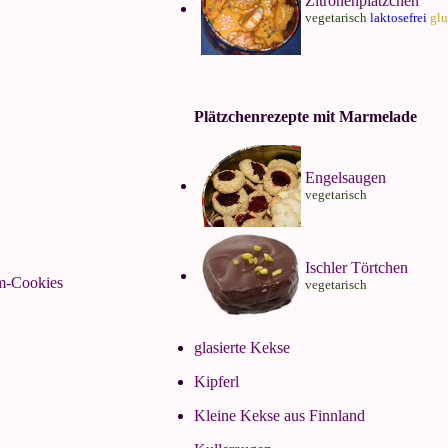
Zitronenplätzchen
vegetarisch
laktosefrei
glu
Plätzchenrezepte mit Marmelade
Engelsaugen
vegetarisch
Ischler Törtchen
m-Cookies
vegetarisch
glasierte Kekse
Kipferl
Kleine Kekse aus Finnland