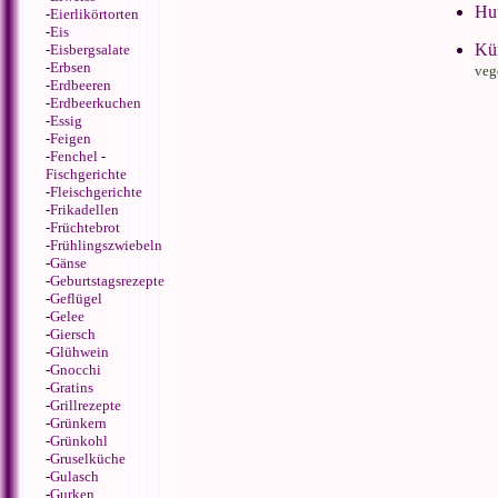
Hut
-
Eierlikörtorten
-
Eis
Kür
-
Eisbergsalate
-
Erbsen
veg
-
Erdbeeren
-
Erdbeerkuchen
-
Essig
-
Feigen
-
Fenchel
-
Fischgerichte
-
Fleischgerichte
-
Frikadellen
-
Früchtebrot
-
Frühlingszwiebeln
-
Gänse
-
Geburtstagsrezepte
-
Geflügel
-
Gelee
-
Giersch
-
Glühwein
-
Gnocchi
-
Gratins
-
Grillrezepte
-
Grünkern
-
Grünkohl
-
Gruselküche
-
Gulasch
-
Gurken