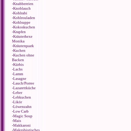
-
Knabbereien
-
Knoblauch
-
Kohlrabi
-
Kohlrouladen
-
Kohlsuppe
-
Kokoskuchen
-
Krapfen
-
Kräuterhexe
Monika
-
Kräuterquark
-
Kuchen
-
Kuchen ohne
Backen
-
Kürbis
-
Lachs
-
Lamm
-
Lasagne
-
Lauch/Porree
-
Lazarettküche
-
Leber
-
Lebkuchen
-
Likör
-
Löwenzahn
-
Low Carb
-
Magic Soup
-
Mais
-
Makkaroni
-
Makrobiotisches