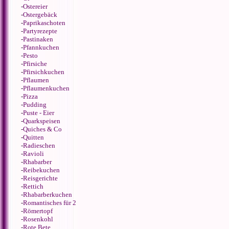
-
Ostereier
-
Ostergebäck
-
Paprikaschoten
-
Partyrezepte
-
Pastinaken
-
Pfannkuchen
-
Pesto
-
Pfirsiche
-
Pfirsichkuchen
-
Pflaumen
-
Pflaumenkuchen
-
Pizza
-
Pudding
-
Puste - Eier
-
Quarkspeisen
-
Quiches & Co
-
Quitten
-
Radieschen
-
Ravioli
-
Rhabarber
-
Reibekuchen
-
Reisgerichte
-
Rettich
-
Rhabarberkuchen
-
Romantisches für 2
-
Römertopf
-
Rosenkohl
-
Rote Bete