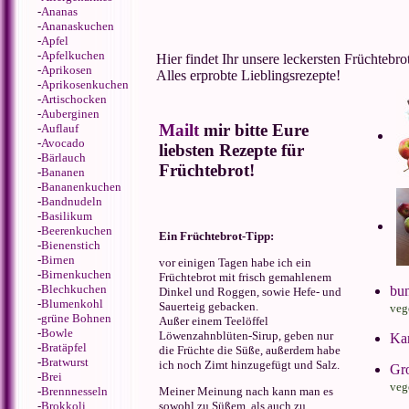
-
Ananas
-
Ananaskuchen
-
Apfel
-
Apfelkuchen
Hier findet Ihr unsere leckersten Früchtebro
-
Aprikosen
Alles erprobte Lieblingsrezepte!
-
Aprikosenkuchen
-
Artischocken
-
Auberginen
Mailt
mir bitte Eure
-
Auflauf
-
Avocado
liebsten Rezepte für
-
Bärlauch
Früchtebrot!
-
Bananen
-
Bananenkuchen
-
Bandnudeln
-
Basilikum
-
Beerenkuchen
Ein Früchtebrot-Tipp:
-
Bienenstich
-
Birnen
vor einigen Tagen habe ich ein
-
Birnenkuchen
Früchtebrot mit frisch gemahlenem
-
Blechkuchen
bun
Dinkel und Roggen, sowie Hefe- und
-
Blumenkohl
Sauerteig gebacken.
veg
-
grüne Bohnen
Außer einem Teelöffel
-
Bowle
Löwenzahnblüten-Sirup, geben nur
Kar
-
Bratäpfel
die Früchte die Süße, außerdem habe
-
Bratwurst
ich noch Zimt hinzugefügt und Salz.
Gro
-
Brei
veg
Meiner Meinung nach kann man es
-
Brennnesseln
sowohl zu Süßem, als auch zu
-
Brokkoli