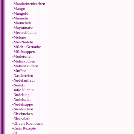
-
Mandarinenkuchen
-
Mango
-
Mangold
-
Manuela
-
Marmelade
-
Mayonnaise
-
Meeresfrüchte
-
Melone
-
Mie-Nudeln
-
Milch - Getränke
-
Milchsuppen
-
Modetorten
-
Mohnkuchen
-
Möhrenkuchen
-
Muffins
-
Naschereien
-
Nudelauflauf
-
Nudeln
-
süße Nudeln
-
Nudelteig
-
Nudelsalat
-
Nudelsuppe
-
Nusskuchen
-
Obstkuchen
-
Obstsalate
-
Olivers Kochbuch
-
Omis Rezepte
-
Öl