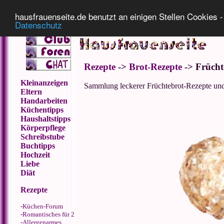
Impressum
Datenschutz
hausfrauenseite.de benutzt an einigen Stellen Cookies - 
Datenschutz
Rezepte
->
Brot-Rezepte
-> Frücht
Kleinanzeigen
Sammlung leckerer Früchtebrot-Rezepte un
Eltern
Handarbeiten
Küchentipps
Haushaltstipps
Körperpflege
Schreibstube
Buchtipps
Hochzeit
Liebe
Diät
Rezepte
-
Küchen-Forum
-
Romantisches für 2
-
Allergenarmes