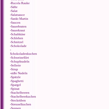
-
Rucola Rauke
-
Säfte
-
Salat
-
Salatsauce
-
Sankt Martin
-
Saucen
-
Sauerbraten
-
Sauerkraut
-
Schafskäse
-
Schlehen
-
Schnitzel
-
Schokolade
-
Schokoladenkuchen
-
Schweinefilet
-
Schupfnudeln
-
Sellerie
-
Sirup
-
süße Nudeln
-
Spätzle
-
Spaghetti
-
Spargel
-
Spinat
-
Stachelbeeren
-
Stachelbeerkuchen
-
Steckrüben
-
Streuselkuchen
-
Suppen