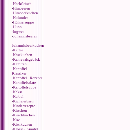
-
Hackfleisch
-
Himbeeren
-
Himbeerkuchen
-
Holunder
-
Hühnersuppe
-
Huhn
-
Ingwer
-
Johannisbeeren
-
Johannisbeerkuchen
-
Kaffee
-
Käsekuchen
-
Karnevalsgebäck
-
Karotten
-
Kartoffel -
Klassiker
-
Kartoffel - Rezepte
-
Kartoffelsalate
-
Kartoffelsuppe
-
Kekse
-
Kerbel
-
Kichererbsen
-
Kinderrezepte
-
Kirschen
-
Kirschkuchen
-
Kiwi
-
Kiwikuchen
-
Klösse / Knödel