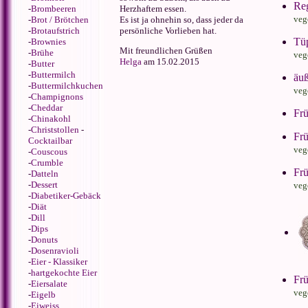
Reg
Herzhaftem essen.
-
Brombeeren
veg
Es ist ja ohnehin so, dass jeder da
-
Brot / Brötchen
persönliche Vorlieben hat.
-
Brotaufstrich
Tüp
-
Brownies
Mit freundlichen Grüßen
-
Brühe
veg
Helga
am 15.02.2015
-
Butter
-
Buttermilch
äuß
-
Buttermilchkuchen
veg
-
Champignons
-
Cheddar
Frü
-
Chinakohl
-
Christstollen
-
Frü
Cocktailbar
veg
-
Couscous
-
Crumble
Frü
-
Datteln
-
Dessert
veg
-
Diabetiker-Gebäck
-
Diät
-
Dill
-
Dips
-
Donuts
-
Dosenravioli
-
Eier - Klassiker
-
hartgekochte Eier
Frü
-
Eiersalate
veg
-
Eigelb
-
Eiweiss