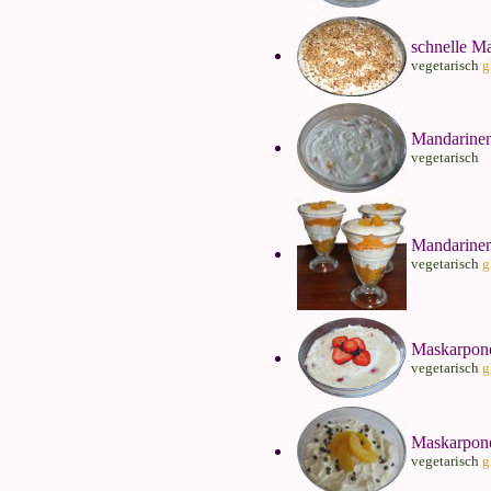
schnelle M
vegetarisch
g
Mandarinen
vegetarisch
Mandarinen
vegetarisch
g
Maskarpone
vegetarisch
g
Maskarpone
vegetarisch
g