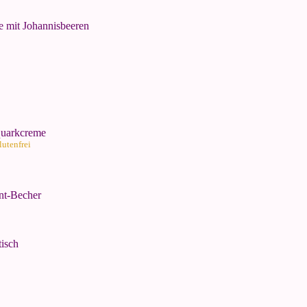
e mit Johannisbeeren
quarkcreme
lutenfrei
nt-Becher
isch