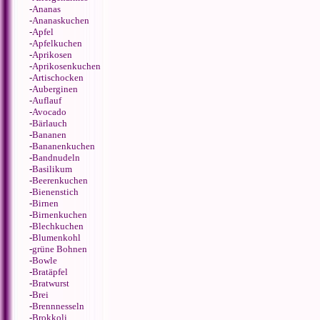
-
Ananas
-
Ananaskuchen
-
Apfel
-
Apfelkuchen
-
Aprikosen
-
Aprikosenkuchen
-
Artischocken
-
Auberginen
-
Auflauf
-
Avocado
-
Bärlauch
-
Bananen
-
Bananenkuchen
-
Bandnudeln
-
Basilikum
-
Beerenkuchen
-
Bienenstich
-
Birnen
-
Birnenkuchen
-
Blechkuchen
-
Blumenkohl
-
grüne Bohnen
-
Bowle
-
Bratäpfel
-
Bratwurst
-
Brei
-
Brennnesseln
-
Brokkoli