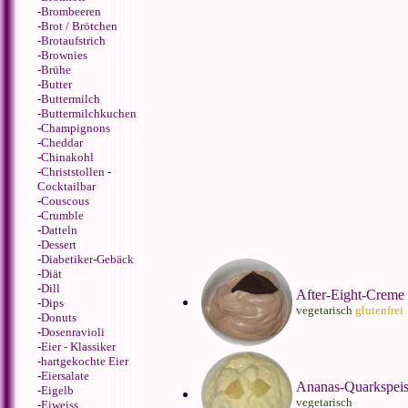
-
Brombeeren
-
Brot / Brötchen
-
Brotaufstrich
-
Brownies
-
Brühe
-
Butter
-
Buttermilch
-
Buttermilchkuchen
-
Champignons
-
Cheddar
-
Chinakohl
-
Christstollen
-
Cocktailbar
-
Couscous
-
Crumble
-
Datteln
-
Dessert
-
Diabetiker-Gebäck
-
Diät
-
Dill
After-Eight-Creme
-
Dips
vegetarisch
glutenfrei
-
Donuts
-
Dosenravioli
-
Eier - Klassiker
-
hartgekochte Eier
-
Eiersalate
Ananas-Quarkspei
-
Eigelb
vegetarisch
-
Eiweiss