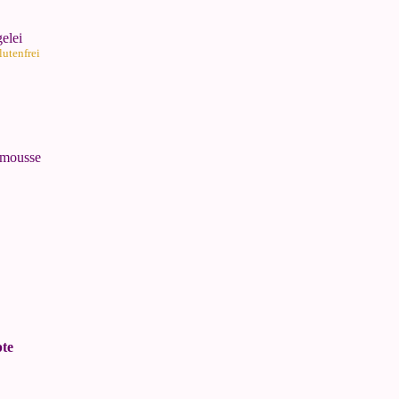
elei
lutenfrei
imousse
te