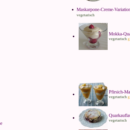
Maskarpone-Creme-Variation
vegetarisch
Mokka-Qu
vegetarisch
g
Pfirsich-M
vegetarisch
g
Quarkaufla
vegetarisch
se