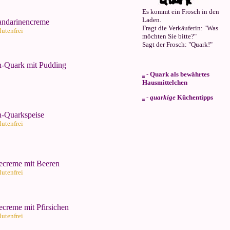
Es kommt ein Frosch in den
Laden.
andarinencreme
Fragt die Verkäuferin: "Was
lutenfrei
möchten Sie bitte?"
Sagt der Frosch: "Quark!"
-Quark mit Pudding
-
Quark als bewährtes
Hausmittelchen
-
quarkige
Küchentipps
-Quarkspeise
lutenfrei
creme mit Beeren
lutenfrei
creme mit Pfirsichen
lutenfrei