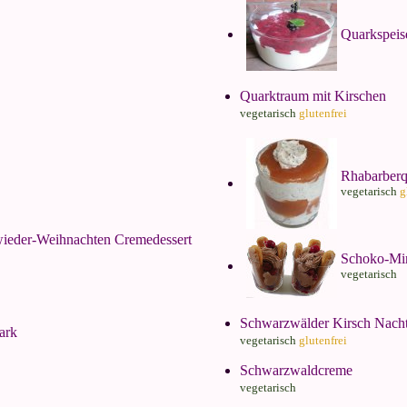
Quarkspeis
Quarktraum mit Kirschen
vegetarisch
glutenfrei
Rhabarber
vegetarisch
g
wieder-Weihnachten Cremedessert
Schoko-Mi
vegetarisch
Schwarzwälder Kirsch Nacht
ark
vegetarisch
glutenfrei
Schwarzwaldcreme
vegetarisch