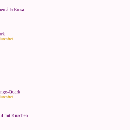
en à la Emsa
ark
lutenfrei
ango-Quark
lutenfrei
uf mit Kirschen