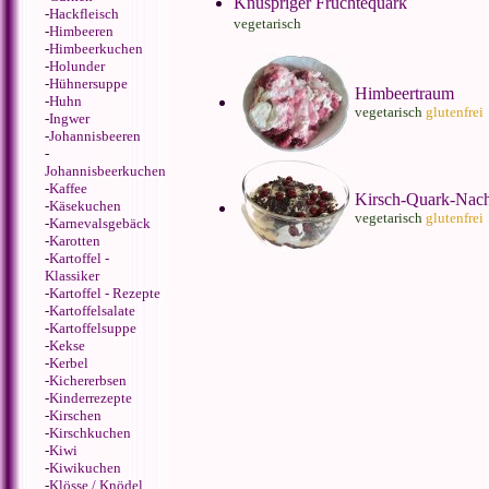
Knuspriger Früchtequark
-
Hackfleisch
vegetarisch
-
Himbeeren
-
Himbeerkuchen
-
Holunder
-
Hühnersuppe
Himbeertraum
-
Huhn
vegetarisch
glutenfrei
-
Ingwer
-
Johannisbeeren
-
Johannisbeerkuchen
-
Kaffee
Kirsch-Quark-Nach
-
Käsekuchen
vegetarisch
glutenfrei
-
Karnevalsgebäck
-
Karotten
-
Kartoffel -
Klassiker
-
Kartoffel - Rezepte
-
Kartoffelsalate
-
Kartoffelsuppe
-
Kekse
-
Kerbel
-
Kichererbsen
-
Kinderrezepte
-
Kirschen
-
Kirschkuchen
-
Kiwi
-
Kiwikuchen
-
Klösse / Knödel