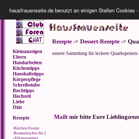
Impressum
Datenschutz
hausfrauenseite.de benutzt an einigen Stellen Cookies -
Rezepte
->
Dessert-Rezepte
-> Qua
Kleinanzeigen
unsere Sammlung für leckere Quarkspeisen
Eltern
Handarbeiten
Küchentipps
Haushaltstipps
Körperpflege
Schreibstube
Buchtipps
Hochzeit
Liebe
Diät
Mailt
mir bitte Eure Lieblingsrez
Rezepte
-
Küchen-Forum
-
Romantisches für 2
-
Allergenarmes