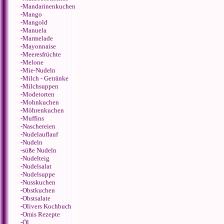
-
Mandarinenkuchen
-
Mango
-
Mangold
-
Manuela
-
Marmelade
-
Mayonnaise
-
Meeresfrüchte
-
Melone
-
Mie-Nudeln
-
Milch - Getränke
-
Milchsuppen
-
Modetorten
-
Mohnkuchen
-
Möhrenkuchen
-
Muffins
-
Naschereien
-
Nudelauflauf
-
Nudeln
-
süße Nudeln
-
Nudelteig
-
Nudelsalat
-
Nudelsuppe
-
Nusskuchen
-
Obstkuchen
-
Obstsalate
-
Olivers Kochbuch
-
Omis Rezepte
-
Öl