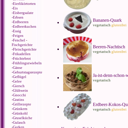
-
Eierlikörtorten
-
Eis
-
Eisbergsalate
-
Erbsen
Bananen-Quark
-
Erdbeeren
vegetarisch
glutenfrei
-
Erdbeerkuchen
-
Essig
-
Feigen
-
Fenchel
-
Fischgerichte
Beeren-Nachtisch
-
Fleischgerichte
vegetarisch
glutenfrei
-
Frikadellen
-
Früchtebrot
-
Frühlingszwiebeln
-
Gänse
-
Geburtstagsrezepte
Ja-ist-denn-schon-
-
Geflügel
vegetarisch
-
Gelee
-
Giersch
-
Glühwein
-
Gnocchi
-
Gratins
-
Grillrezepte
Erdbeer-Kokos-Qu
-
Grünkern
vegetarisch
glutenfrei
-
Grünkohl
-
Gruselküche
-
Gulasch
-
Gurken