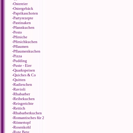
-
Ostereier
-
Ostergebäck
-
Paprikaschoten
-
Partyrezepte
-
Pastinaken
-
Pfannkuchen
-
Pesto
-
Pfirsiche
-
Pfirsichkuchen
-
Pflaumen
-
Pflaumenkuchen
-
Pizza
-
Pudding
-
Puste - Eier
-
Quarkspeisen
-
Quiches & Co
-
Quitten
-
Radieschen
-
Ravioli
-
Rhabarber
-
Reibekuchen
-
Reisgerichte
-
Rettich
-
Rhabarberkuchen
-
Romantisches für 2
-
Römertopf
-
Rosenkohl
-
Rote Bete