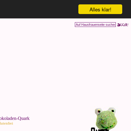
Alles klar!
okoladen-Quark
lutenfrei