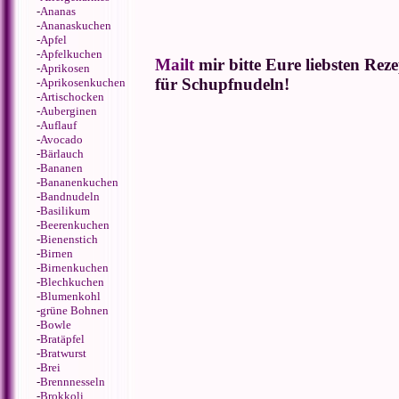
-
Ananas
-
Ananaskuchen
-
Apfel
-
Apfelkuchen
Mailt
mir bitte Eure liebsten Reze
-
Aprikosen
für Schupfnudeln!
-
Aprikosenkuchen
-
Artischocken
-
Auberginen
-
Auflauf
-
Avocado
-
Bärlauch
-
Bananen
-
Bananenkuchen
-
Bandnudeln
-
Basilikum
-
Beerenkuchen
-
Bienenstich
-
Birnen
-
Birnenkuchen
-
Blechkuchen
-
Blumenkohl
-
grüne Bohnen
-
Bowle
-
Bratäpfel
-
Bratwurst
-
Brei
-
Brennnesseln
-
Brokkoli