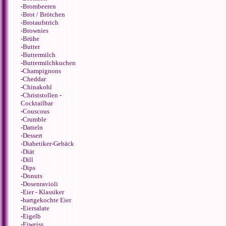
-
Brombeeren
-
Brot / Brötchen
-
Brotaufstrich
-
Brownies
-
Brühe
-
Butter
-
Buttermilch
-
Buttermilchkuchen
-
Champignons
-
Cheddar
-
Chinakohl
-
Christstollen
-
Cocktailbar
-
Couscous
-
Crumble
-
Datteln
-
Dessert
-
Diabetiker-Gebäck
-
Diät
-
Dill
-
Dips
-
Donuts
-
Dosenravioli
-
Eier - Klassiker
-
hartgekochte Eier
-
Eiersalate
-
Eigelb
-
Eiweiss