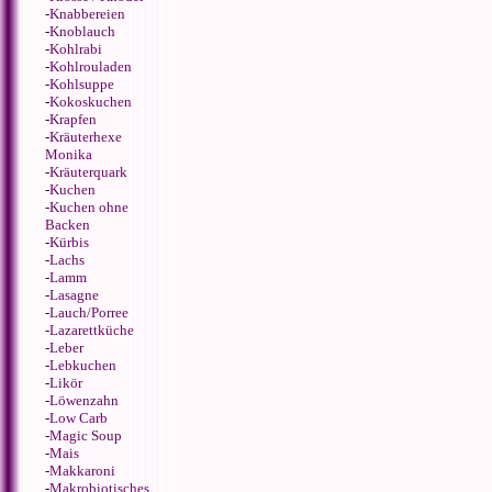
-
Knabbereien
-
Knoblauch
-
Kohlrabi
-
Kohlrouladen
-
Kohlsuppe
-
Kokoskuchen
-
Krapfen
-
Kräuterhexe
Monika
-
Kräuterquark
-
Kuchen
-
Kuchen ohne
Backen
-
Kürbis
-
Lachs
-
Lamm
-
Lasagne
-
Lauch/Porree
-
Lazarettküche
-
Leber
-
Lebkuchen
-
Likör
-
Löwenzahn
-
Low Carb
-
Magic Soup
-
Mais
-
Makkaroni
-
Makrobiotisches