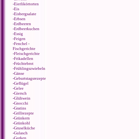
-
Eierlikörtorten
-
Eis
-
Eisbergsalate
-
Erbsen
-
Erdbeeren
-
Erdbeerkuchen
-
Essig
-
Feigen
-
Fenchel
-
Fischgerichte
-
Fleischgerichte
-
Frikadellen
-
Früchtebrot
-
Frühlingszwiebeln
-
Gänse
-
Geburtstagsrezepte
-
Geflügel
-
Gelee
-
Giersch
-
Glühwein
-
Gnocchi
-
Gratins
-
Grillrezepte
-
Grünkern
-
Grünkohl
-
Gruselküche
-
Gulasch
-
Gurken