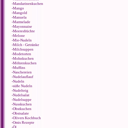
-
Mandarinenkuchen
-
Mango
-
Mangold
-
Manuela
-
Marmelade
-
Mayonnaise
-
Meeresfrüchte
-
Melone
-
Mie-Nudeln
-
Milch - Getränke
-
Milchsuppen
-
Modetorten
-
Mohnkuchen
-
Möhrenkuchen
-
Muffins
-
Naschereien
-
Nudelauflauf
-
Nudeln
-
süße Nudeln
-
Nudelteig
-
Nudelsalat
-
Nudelsuppe
-
Nusskuchen
-
Obstkuchen
-
Obstsalate
-
Olivers Kochbuch
-
Omis Rezepte
-
Öl