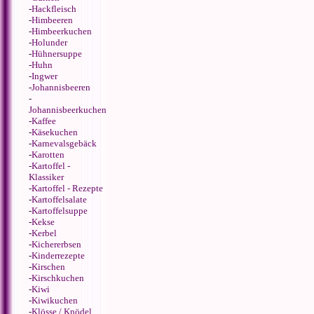
-
Hackfleisch
-
Himbeeren
-
Himbeerkuchen
-
Holunder
-
Hühnersuppe
-
Huhn
-
Ingwer
-
Johannisbeeren
-
Johannisbeerkuchen
-
Kaffee
-
Käsekuchen
-
Karnevalsgebäck
-
Karotten
-
Kartoffel -
Klassiker
-
Kartoffel - Rezepte
-
Kartoffelsalate
-
Kartoffelsuppe
-
Kekse
-
Kerbel
-
Kichererbsen
-
Kinderrezepte
-
Kirschen
-
Kirschkuchen
-
Kiwi
-
Kiwikuchen
-
Klösse / Knödel