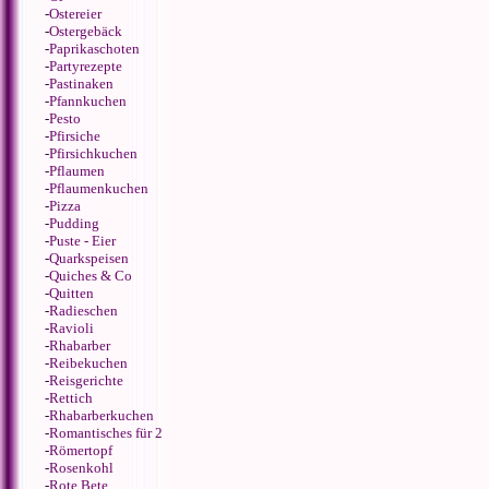
-
Ostereier
-
Ostergebäck
-
Paprikaschoten
-
Partyrezepte
-
Pastinaken
-
Pfannkuchen
-
Pesto
-
Pfirsiche
-
Pfirsichkuchen
-
Pflaumen
-
Pflaumenkuchen
-
Pizza
-
Pudding
-
Puste - Eier
-
Quarkspeisen
-
Quiches & Co
-
Quitten
-
Radieschen
-
Ravioli
-
Rhabarber
-
Reibekuchen
-
Reisgerichte
-
Rettich
-
Rhabarberkuchen
-
Romantisches für 2
-
Römertopf
-
Rosenkohl
-
Rote Bete