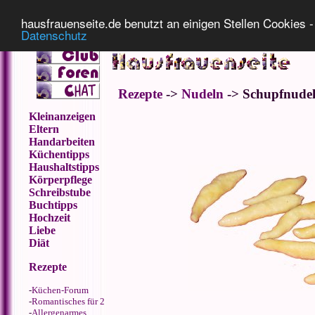
Impressum
Datenschutz
hausfrauenseite.de benutzt an einigen Stellen Cookies - 
Datenschutz
Rezepte
->
Nudeln
-> Schupfnudel
Kleinanzeigen
Eltern
Handarbeiten
Küchentipps
Haushaltstipps
Körperpflege
Schreibstube
Buchtipps
Hochzeit
Liebe
Diät
Rezepte
-
Küchen-Forum
-
Romantisches für 2
-
Allergenarmes