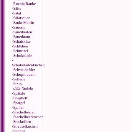
-
Rucola Rauke
-
Säfte
-
Salat
-
Salatsauce
-
Sankt Martin
-
Saucen
-
Sauerbraten
-
Sauerkraut
-
Schafskäse
-
Schlehen
-
Schnitzel
-
Schokolade
-
Schokoladenkuchen
-
Schweinefilet
-
Schupfnudeln
-
Sellerie
-
Sirup
-
süße Nudeln
-
Spätzle
-
Spaghetti
-
Spargel
-
Spinat
-
Stachelbeeren
-
Stachelbeerkuchen
-
Steckrüben
-
Streuselkuchen
-
Suppen