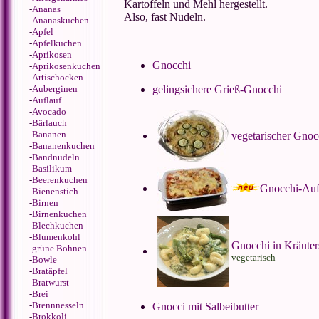
Kartoffeln und Mehl hergestellt.
-
Ananas
Also, fast Nudeln.
-
Ananaskuchen
-
Apfel
-
Apfelkuchen
-
Aprikosen
Gnocchi
-
Aprikosenkuchen
-
Artischocken
-
Auberginen
gelingsichere Grieß-Gnocchi
-
Auflauf
-
Avocado
-
Bärlauch
-
Bananen
vegetarischer Gnoc
-
Bananenkuchen
-
Bandnudeln
-
Basilikum
-
Beerenkuchen
Gnocchi-Aufl
-
Bienenstich
-
Birnen
-
Birnenkuchen
-
Blechkuchen
-
Blumenkohl
Gnocchi in Kräuter
-
grüne Bohnen
vegetarisch
-
Bowle
-
Bratäpfel
-
Bratwurst
-
Brei
-
Brennnesseln
Gnocci mit Salbeibutter
-
Brokkoli