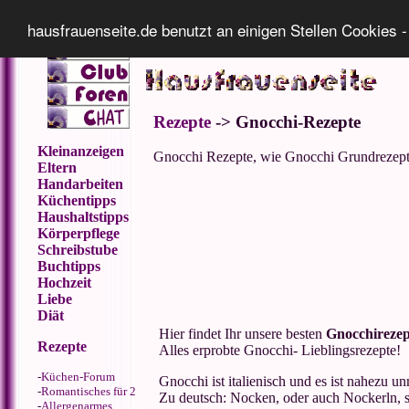
Impressum
Datenschutz
hausfrauenseite.de benutzt an einigen Stellen Cookies -
Rezepte
-> Gnocchi-Rezepte
Kleinanzeigen
Gnocchi Rezepte, wie Gnocchi Grundrezept
Eltern
Handarbeiten
Küchentipps
Haushaltstipps
Körperpflege
Schreibstube
Buchtipps
Hochzeit
Liebe
Diät
Hier findet Ihr unsere besten
Gnocchirezep
Rezepte
Alles erprobte Gnocchi- Lieblingsrezepte!
-
Küchen-Forum
Gnocchi ist italienisch und es ist nahezu u
-
Romantisches für 2
Zu deutsch: Nocken, oder auch Nockerln, 
-
Allergenarmes