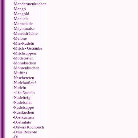
-
Mandarinenkuchen
-
Mango
-
Mangold
-
Manuela
-
Marmelade
-
Mayonnaise
-
Meeresfrüchte
-
Melone
-
Mie-Nudeln
-
Milch - Getränke
-
Milchsuppen
-
Modetorten
-
Mohnkuchen
-
Möhrenkuchen
-
Muffins
-
Naschereien
-
Nudelauflauf
-
Nudeln
-
süße Nudeln
-
Nudelteig
-
Nudelsalat
-
Nudelsuppe
-
Nusskuchen
-
Obstkuchen
-
Obstsalate
-
Olivers Kochbuch
-
Omis Rezepte
-
Öl