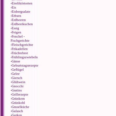
-
Eierlikörtorten
-
Eis
-
Eisbergsalate
-
Erbsen
-
Erdbeeren
-
Erdbeerkuchen
-
Essig
-
Feigen
-
Fenchel
-
Fischgerichte
-
Fleischgerichte
-
Frikadellen
-
Früchtebrot
-
Frühlingszwiebeln
-
Gänse
-
Geburtstagsrezepte
-
Geflügel
-
Gelee
-
Giersch
-
Glühwein
-
Gnocchi
-
Gratins
-
Grillrezepte
-
Grünkern
-
Grünkohl
-
Gruselküche
-
Gulasch
-
Gurken