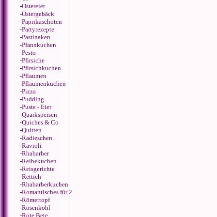
-
Ostereier
-
Ostergebäck
-
Paprikaschoten
-
Partyrezepte
-
Pastinaken
-
Pfannkuchen
-
Pesto
-
Pfirsiche
-
Pfirsichkuchen
-
Pflaumen
-
Pflaumenkuchen
-
Pizza
-
Pudding
-
Puste - Eier
-
Quarkspeisen
-
Quiches & Co
-
Quitten
-
Radieschen
-
Ravioli
-
Rhabarber
-
Reibekuchen
-
Reisgerichte
-
Rettich
-
Rhabarberkuchen
-
Romantisches für 2
-
Römertopf
-
Rosenkohl
-
Rote Bete