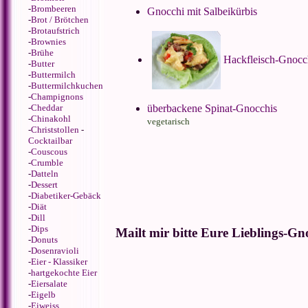
-
Brombeeren
Gnocchi mit Salbeikürbis
-
Brot / Brötchen
-
Brotaufstrich
-
Brownies
-
Brühe
Hackfleisch-Gnocc
-
Butter
-
Buttermilch
-
Buttermilchkuchen
-
Champignons
-
Cheddar
überbackene Spinat-Gnocchis
-
Chinakohl
vegetarisch
-
Christstollen
-
Cocktailbar
-
Couscous
-
Crumble
-
Datteln
-
Dessert
-
Diabetiker-Gebäck
-
Diät
-
Dill
-
Dips
Mailt mir bitte Eure Lieblings-Gn
-
Donuts
-
Dosenravioli
-
Eier - Klassiker
-
hartgekochte Eier
-
Eiersalate
-
Eigelb
-
Eiweiss