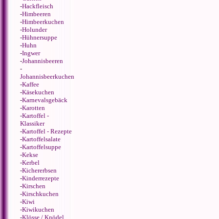
-
Hackfleisch
-
Himbeeren
-
Himbeerkuchen
-
Holunder
-
Hühnersuppe
-
Huhn
-
Ingwer
-
Johannisbeeren
-
Johannisbeerkuchen
-
Kaffee
-
Käsekuchen
-
Karnevalsgebäck
-
Karotten
-
Kartoffel -
Klassiker
-
Kartoffel - Rezepte
-
Kartoffelsalate
-
Kartoffelsuppe
-
Kekse
-
Kerbel
-
Kichererbsen
-
Kinderrezepte
-
Kirschen
-
Kirschkuchen
-
Kiwi
-
Kiwikuchen
-
Klösse / Knödel