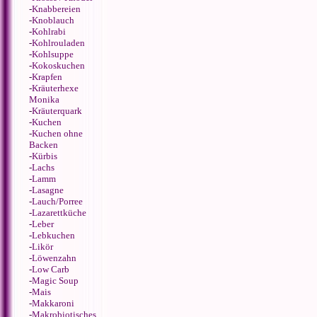
-
Knabbereien
-
Knoblauch
-
Kohlrabi
-
Kohlrouladen
-
Kohlsuppe
-
Kokoskuchen
-
Krapfen
-
Kräuterhexe
Monika
-
Kräuterquark
-
Kuchen
-
Kuchen ohne
Backen
-
Kürbis
-
Lachs
-
Lamm
-
Lasagne
-
Lauch/Porree
-
Lazarettküche
-
Leber
-
Lebkuchen
-
Likör
-
Löwenzahn
-
Low Carb
-
Magic Soup
-
Mais
-
Makkaroni
-
Makrobiotisches