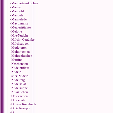
-
Mandarinenkuchen
-
Mango
-
Mangold
-
Manuela
-
Marmelade
-
Mayonnaise
-
Meeresfrüchte
-
Melone
-
Mie-Nudeln
-
Milch - Getränke
-
Milchsuppen
-
Modetorten
-
Mohnkuchen
-
Möhrenkuchen
-
Muffins
-
Naschereien
-
Nudelauflauf
-
Nudeln
-
süße Nudeln
-
Nudelteig
-
Nudelsalat
-
Nudelsuppe
-
Nusskuchen
-
Obstkuchen
-
Obstsalate
-
Olivers Kochbuch
-
Omis Rezepte
-
Öl