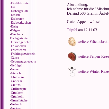
-
Eierlikörtorten
Abwandlung:
-
Eis
Ich nehme für die "Mischun
-
Eisbergsalate
Da sind 500 Gramm Äpfel/P
-
Erbsen
-
Erdbeeren
Guten Appetit wünscht
-
Erdbeerkuchen
-
Essig
Tüpfel
am
12.11.03
-
Feigen
-
Fenchel
-
Fischgerichte
weitere Früchtebrot
-
Fleischgerichte
-
Frikadellen
-
Früchtebrot
-
Frühlingszwiebeln
weitere Feigen-Reze
-
Gänse
-
Geburtstagsrezepte
-
Geflügel
-
Gelee
weitere Winter-Reze
-
Giersch
-
Glühwein
-
Gnocchi
-
Gratins
-
Grillrezepte
-
Grünkern
-
Grünkohl
-
Gruselküche
-
Gulasch
-
Gurken