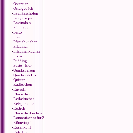
-
Ostereier
-
Ostergebäck
-
Paprikaschoten
-
Partyrezepte
-
Pastinaken
-
Pfannkuchen
-
Pesto
-
Pfirsiche
-
Pfirsichkuchen
-
Pflaumen
-
Pflaumenkuchen
-
Pizza
-
Pudding
-
Puste - Eier
-
Quarkspeisen
-
Quiches & Co
-
Quitten
-
Radieschen
-
Ravioli
-
Rhabarber
-
Reibekuchen
-
Reisgerichte
-
Rettich
-
Rhabarberkuchen
-
Romantisches für 2
-
Römertopf
-
Rosenkohl
-
Rote Bete