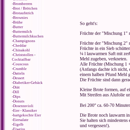
-
Brombeeren
-
Brot / Brötchen
-
Brotaufstrich
-
Brownies
-
Brühe
So geht's:
-
Butter
-
Buttermilch
Früchte der "Mischung 1" 
-
Buttermilchkuchen
-
Champignons
Früchte der "Mischung 2" 
-
Cheddar
Früchte in ein Sieb schütte
-
Chinakohl
¼ l lauwarmen Saft mit zer
-
Christstollen
-
Mehl zugeben, verkneten.
Cocktailbar
Alle Früchte (Mischung 1 +
-
Couscous
-
Crumble
(Anfangs dachte ich nicht,
-
Datteln
einem halben Pfund Mehl gek
-
Dessert
Die Früchte sind dann gera
-
Diabetiker-Gebäck
-
Diät
Kleine Brote formen, auf e
-
Dill
Mit Streifen aus Alufolie 
-
Dips
-
Donuts
Bei 200° ca. 60-70 Minute
-
Dosenravioli
-
Eier - Klassiker
Die Brote noch lauwarm in K
-
hartgekochte Eier
-
Eiersalate
Sie halten sich mindestens 
-
Eigelb
und vergessen!).
-
Eiweiss