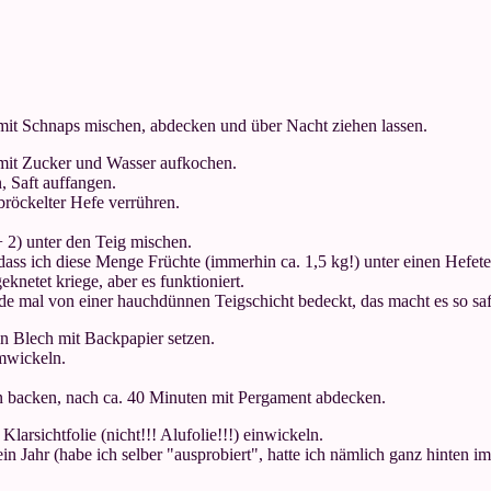
mit Schnaps mischen, abdecken und über Nacht ziehen lassen.
mit Zucker und Wasser aufkochen.
n, Saft auffangen.
bröckelter Hefe verrühren.
 2) unter den Teig mischen.
 dass ich diese Menge Früchte (immerhin ca. 1,5 kg!) unter einen Hefet
netet kriege, aber es funktioniert.
de mal von einer hauchdünnen Teigschicht bedeckt, das macht es so saft
in Blech mit Backpapier setzen.
umwickeln.
n backen, nach ca. 40 Minuten mit Pergament abdecken.
larsichtfolie (nicht!!! Alufolie!!!) einwickeln.
ein Jahr (habe ich selber "ausprobiert", hatte ich nämlich ganz hinten i