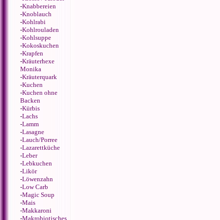
-
Knabbereien
-
Knoblauch
-
Kohlrabi
-
Kohlrouladen
-
Kohlsuppe
-
Kokoskuchen
-
Krapfen
-
Kräuterhexe
Monika
-
Kräuterquark
-
Kuchen
-
Kuchen ohne
Backen
-
Kürbis
-
Lachs
-
Lamm
-
Lasagne
-
Lauch/Porree
-
Lazarettküche
-
Leber
-
Lebkuchen
-
Likör
-
Löwenzahn
-
Low Carb
-
Magic Soup
-
Mais
-
Makkaroni
-
Makrobiotisches