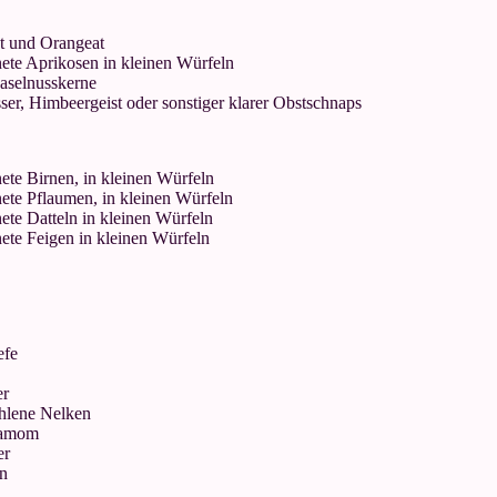
t und Orangeat
te Aprikosen in kleinen Würfeln
selnusskerne
ser
, Himbeergeist oder sonstiger klarer Obstschnaps
te Birnen, in kleinen Würfeln
te Pflaumen, in kleinen Würfeln
te Datteln in kleinen Würfeln
te Feigen in kleinen Würfeln
efe
er
hlene Nelken
damom
er
en