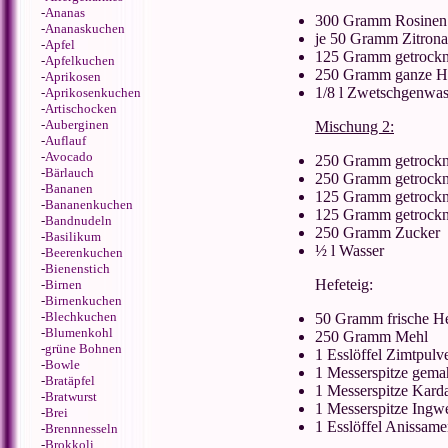
-
Ananas
300 Gramm Rosinen
-
Ananaskuchen
je 50 Gramm Zitrona
-
Apfel
125 Gramm getrockne
-
Apfelkuchen
250 Gramm ganze Ha
-
Aprikosen
1/8 l Zwetschgenwas
-
Aprikosenkuchen
-
Artischocken
-
Auberginen
Mischung 2:
-
Auflauf
-
Avocado
250 Gramm getrockne
-
Bärlauch
250 Gramm getrockne
-
Bananen
125 Gramm getrockne
-
Bananenkuchen
125 Gramm getrockne
-
Bandnudeln
250 Gramm Zucker
-
Basilikum
½ l Wasser
-
Beerenkuchen
-
Bienenstich
Hefeteig:
-
Birnen
-
Birnenkuchen
-
Blechkuchen
50 Gramm frische H
-
Blumenkohl
250 Gramm Mehl
-
grüne Bohnen
1 Esslöffel Zimtpulv
-
Bowle
1 Messerspitze gema
-
Bratäpfel
1 Messerspitze Kar
-
Bratwurst
1 Messerspitze Ingw
-
Brei
1 Esslöffel Anissam
-
Brennnesseln
-
Brokkoli