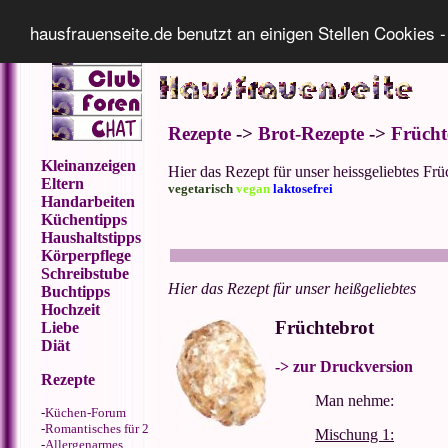
Impressum
Datenschutz
hausfrauenseite.de benutzt an einigen Stellen Cookies -
Rezepte
->
Brot-Rezepte
->
Frücht
Kleinanzeigen
Hier das Rezept für unser heissgeliebtes Frü
Eltern
vegetarisch
vegan
laktosefrei
Handarbeiten
Küchentipps
Haushaltstipps
Körperpflege
Schreibstube
Hier das Rezept für unser heißgeliebtes
Buchtipps
Hochzeit
Früchtebrot
Liebe
Diät
-> zur Druckversion
Rezepte
Man nehme:
-
Küchen-Forum
-
Romantisches für 2
Mischung 1:
-
Allergenarmes