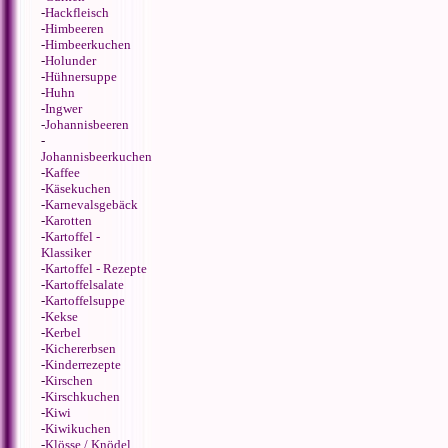
-
Hackfleisch
-
Himbeeren
-
Himbeerkuchen
-
Holunder
-
Hühnersuppe
-
Huhn
-
Ingwer
-
Johannisbeeren
-
Johannisbeerkuchen
-
Kaffee
-
Käsekuchen
-
Karnevalsgebäck
-
Karotten
-
Kartoffel -
Klassiker
-
Kartoffel - Rezepte
-
Kartoffelsalate
-
Kartoffelsuppe
-
Kekse
-
Kerbel
-
Kichererbsen
-
Kinderrezepte
-
Kirschen
-
Kirschkuchen
-
Kiwi
-
Kiwikuchen
-
Klösse / Knödel