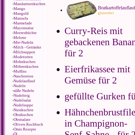
-
Mandarinenkuchen
Bratkartoffelauflau
-
Mango
glutenfrei
-
Mangold
-
Manuela
-
Marmelade
Curry-Reis mit
-
Mayonnaise
-
Meeresfrüchte
-
Melone
gebackenen Bana
-
Mie-Nudeln
-
Milch - Getränke
für 2
-
Milchsuppen
-
Modetorten
-
Mohnkuchen
Eierfrikassee mit
-
Möhrenkuchen
-
Muffins
-
Naschereien
Gemüse für 2
-
Nudelauflauf
-
Nudeln
-
süße Nudeln
gefüllte Gurken fü
-
Nudelteig
-
Nudelsalat
-
Nudelsuppe
Hähnchenbrustfile
-
Nusskuchen
-
Obstkuchen
-
Obstsalate
in Champignon-
-
Olivers Kochbuch
-
Omis Rezepte
Senf-Sahne - für 
-
Öl