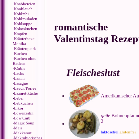
-
Knabbereien
-
Knoblauch
-
Kohlrabi
-
Kohlrouladen
romantische
-
Kohlsuppe
-
Kokoskuchen
-
Krapfen
Valentinstag Rezep
-
Kräuterhexe
Monika
-
Kräuterquark
-
Kuchen
-
Kuchen ohne
Backen
-
Kürbis
Fleischeslust
-
Lachs
-
Lamm
-
Lasagne
-
Lauch/Porree
-
Lazarettküche
Amerikanischer Au
-
Leber
-
Lebkuchen
-
Likör
-
Löwenzahn
geile
Bohnenpfanne
-
Low Carb
2
-
Magic Soup
-
Mais
laktosefrei
glutenfrei
-
Makkaroni
-
Makrobiotisches