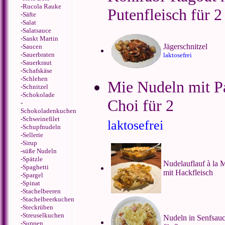
-
Rucola Rauke
Putenfleisch für 2
-
Säfte
-
Salat
-
Salatsauce
-
Sankt Martin
Jägerschnitzel
-
Saucen
-
Sauerbraten
laktosefrei
-
Sauerkraut
-
Schafskäse
-
Schlehen
Mie Nudeln mit P
-
Schnitzel
-
Schokolade
Choi für 2
-
Schokoladenkuchen
-
Schweinefilet
laktosefrei
-
Schupfnudeln
-
Sellerie
-
Sirup
-
süße Nudeln
-
Spätzle
Nudelauflauf à la 
-
Spaghetti
mit Hackfleisch
-
Spargel
-
Spinat
-
Stachelbeeren
-
Stachelbeerkuchen
-
Steckrüben
-
Streuselkuchen
Nudeln in Senfsauc
-
Suppen