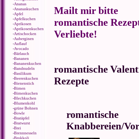
-
Ananas
Mailt mir bitte
-
Ananaskuchen
-
Apfel
-
Apfelkuchen
romantische Rezept
-
Aprikosen
-
Aprikosenkuchen
Verliebte!
-
Artischocken
-
Auberginen
-
Auflauf
-
Avocado
-
Bärlauch
-
Bananen
-
Bananenkuchen
romantische Valent
-
Bandnudeln
-
Basilikum
Rezepte
-
Beerenkuchen
-
Bienenstich
-
Birnen
-
Birnenkuchen
-
Blechkuchen
-
Blumenkohl
-
grüne Bohnen
romantische
-
Bowle
-
Bratäpfel
Knabbereien/Vor
-
Bratwurst
-
Brei
-
Brennnesseln
-
Brokkoli