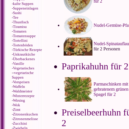
für 2
-
kalte Suppen
-
Suppeneinlagen
-
Sushi
-
Tee
-
Thunfisch
Nudel-Gemüse-Pfa
-
Tiramisu
-
Tomaten
-
Tomatensuppe
-
Tortellini
Nudel-Spinatauflau
-
Tortenböden
für 2 Personen
-
Türkische Rezepte
-
Unkrautküche
-
Überbackenes
Paprikahuhn für 2
-
Vanille
-
Vegetarisches
--
vegetarische
Suppen
-
Vorspeisen
Parmaschinken mit
-
Waffeln
gebratenem grünen
-
Waldmeister
Spagel für 2
-
Winterrezepte
-
Wirsing
-
Wok
Preiselbeerhuhn f
-
Zimt
-
Zitronenkuchen
-
Zitronenmelisse
2
-
Zucchini
-
Zwiebeln