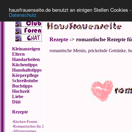
Impressum
Datenschutz
hausfrauenseite.de benutzt an einigen Stellen Cookies - 
Datenschutz
Rezepte
-> romantische Rezepte fü
Kleinanzeigen
romantische Menüs, prickelnde Getränke, he
Eltern
Handarbeiten
Küchentipps
Haushaltstipps
Körperpflege
Schreibstube
Buchtipps
Hochzeit
Liebe
Diät
Rezepte
-
Küchen-Forum
-
Romantisches für 2
-
Allergenarmes