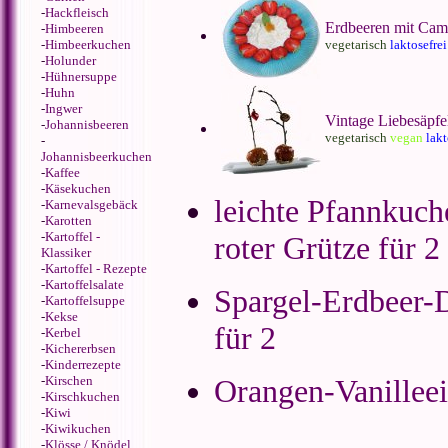
-
Hackfleisch
Erdbeeren mit Cam
-
Himbeeren
-
Himbeerkuchen
vegetarisch
laktosefrei
-
Holunder
-
Hühnersuppe
-
Huhn
-
Ingwer
Vintage Liebesäpfe
-
Johannisbeeren
vegetarisch
vegan
lakt
-
Johannisbeerkuchen
-
Kaffee
-
Käsekuchen
leichte Pfannkuch
-
Karnevalsgebäck
-
Karotten
-
Kartoffel -
roter Grütze für 2
Klassiker
-
Kartoffel - Rezepte
-
Kartoffelsalate
Spargel-Erdbeer-D
-
Kartoffelsuppe
-
Kekse
für 2
-
Kerbel
-
Kichererbsen
-
Kinderrezepte
-
Kirschen
Orangen-Vanillee
-
Kirschkuchen
-
Kiwi
-
Kiwikuchen
-
Klösse / Knödel