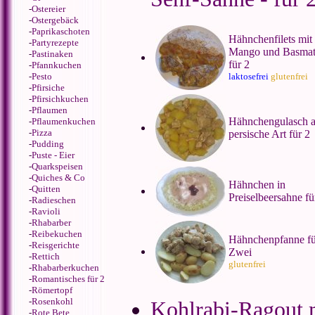
-
Ostereier
-
Ostergebäck
-
Paprikaschoten
Hähnchenfilets mit
-
Partyrezepte
Mango und Basmati
-
Pastinaken
für 2
-
Pfannkuchen
-
Pesto
laktosefrei
glutenfrei
-
Pfirsiche
-
Pfirsichkuchen
-
Pflaumen
Hähnchengulasch a
-
Pflaumenkuchen
-
Pizza
persische Art für 2
-
Pudding
-
Puste - Eier
-
Quarkspeisen
-
Quiches & Co
Hähnchen in
-
Quitten
Preiselbeersahne fü
-
Radieschen
-
Ravioli
-
Rhabarber
-
Reibekuchen
Hähnchenpfanne fü
-
Reisgerichte
Zwei
-
Rettich
glutenfrei
-
Rhabarberkuchen
-
Romantisches für 2
-
Römertopf
-
Rosenkohl
Kohlrabi-Ragout 
-
Rote Bete