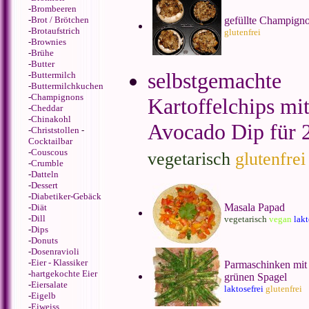
-
Brombeeren
-
Brot / Brötchen
gefüllte Champign
-
Brotaufstrich
glutenfrei
-
Brownies
-
Brühe
-
Butter
selbstgemachte
-
Buttermilch
-
Buttermilchkuchen
-
Champignons
Kartoffelchips mi
-
Cheddar
-
Chinakohl
Avocado Dip für 
-
Christstollen
-
Cocktailbar
-
Couscous
vegetarisch
glutenfrei
-
Crumble
-
Datteln
-
Dessert
-
Diabetiker-Gebäck
Masala Papad
-
Diät
-
Dill
vegetarisch
vegan
lakt
-
Dips
-
Donuts
-
Dosenravioli
-
Eier - Klassiker
Parmaschinken mit
-
hartgekochte Eier
grünen Spagel
-
Eiersalate
laktosefrei
glutenfrei
-
Eigelb
-
Eiweiss