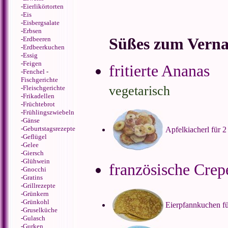
-
Eierlikörtorten
-
Eis
-
Eisbergsalate
-
Erbsen
Süßes zum Verna
-
Erdbeeren
-
Erdbeerkuchen
-
Essig
-
Feigen
fritierte Ananas
-
Fenchel
-
Fischgerichte
vegetarisch
-
Fleischgerichte
-
Frikadellen
-
Früchtebrot
-
Frühlingszwiebeln
-
Gänse
-
Geburtstagsrezepte
Apfelkiacherl für 2
-
Geflügel
-
Gelee
-
Giersch
-
Glühwein
französische Crepe
-
Gnocchi
-
Gratins
-
Grillrezepte
-
Grünkern
-
Grünkohl
Eierpfannkuchen fü
-
Gruselküche
-
Gulasch
-
Gurken