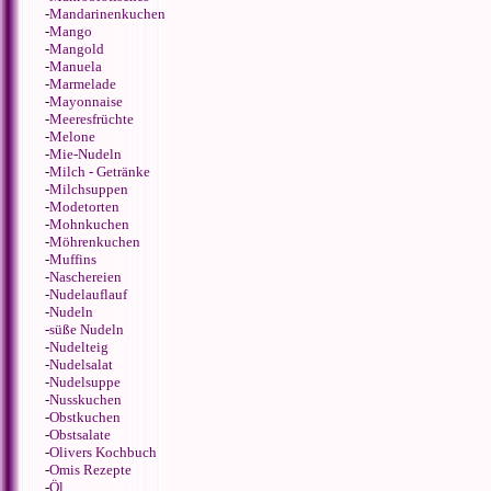
-
Mandarinenkuchen
-
Mango
-
Mangold
-
Manuela
-
Marmelade
-
Mayonnaise
-
Meeresfrüchte
-
Melone
-
Mie-Nudeln
-
Milch - Getränke
-
Milchsuppen
-
Modetorten
-
Mohnkuchen
-
Möhrenkuchen
-
Muffins
-
Naschereien
-
Nudelauflauf
-
Nudeln
-
süße Nudeln
-
Nudelteig
-
Nudelsalat
-
Nudelsuppe
-
Nusskuchen
-
Obstkuchen
-
Obstsalate
-
Olivers Kochbuch
-
Omis Rezepte
-
Öl