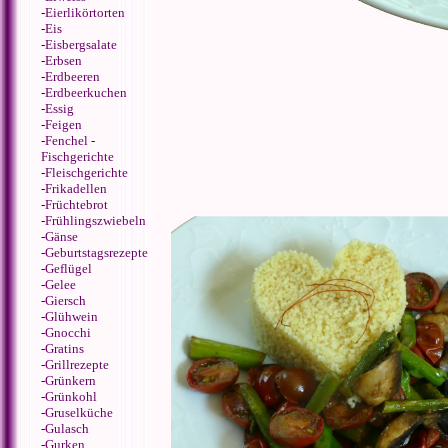
-
Eierlikörtorten
-
Eis
-
Eisbergsalate
-
Erbsen
-
Erdbeeren
-
Erdbeerkuchen
-
Essig
-
Feigen
-
Fenchel
-
Fischgerichte
-
Fleischgerichte
-
Frikadellen
-
Früchtebrot
-
Frühlingszwiebeln
-
Gänse
-
Geburtstagsrezepte
-
Geflügel
-
Gelee
-
Giersch
-
Glühwein
-
Gnocchi
-
Gratins
-
Grillrezepte
-
Grünkern
-
Grünkohl
-
Gruselküche
-
Gulasch
-
Gurken