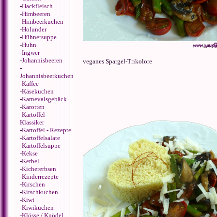
-
Hackfleisch
-
Himbeeren
-
Himbeerkuchen
-
Holunder
-
Hühnersuppe
-
Huhn
-
Ingwer
-
Johannisbeeren
veganes Spargel-Trikolore
-
Johannisbeerkuchen
-
Kaffee
-
Käsekuchen
-
Karnevalsgebäck
-
Karotten
-
Kartoffel -
Klassiker
-
Kartoffel - Rezepte
-
Kartoffelsalate
-
Kartoffelsuppe
-
Kekse
-
Kerbel
-
Kichererbsen
-
Kinderrezepte
-
Kirschen
-
Kirschkuchen
-
Kiwi
-
Kiwikuchen
-
Klösse / Knödel