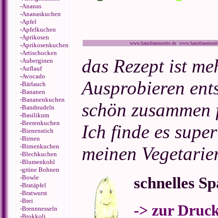
-
Ananas
-
Ananaskuchen
-
Apfel
-
Apfelkuchen
-
Aprikosen
www.hausfrauenseite.de www.hausfrauensei
-
Aprikosenkuchen
-
Artischocken
das Rezept ist me
-
Auberginen
-
Auflauf
-
Avocado
Ausprobieren ents
-
Bärlauch
-
Bananen
-
Bananenkuchen
schön zusammen 
-
Bandnudeln
-
Basilikum
-
Beerenkuchen
Ich finde es super
-
Bienenstich
-
Birnen
-
Birnenkuchen
meinen Vegetarier
-
Blechkuchen
-
Blumenkohl
-
grüne Bohnen
-
Bowle
schnelles Sp
-
Bratäpfel
-
Bratwurst
-
Brei
-> zur Druc
-
Brennnesseln
-
Brokkoli