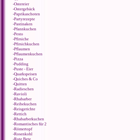
-
Ostereier
-
Ostergebäck
-
Paprikaschoten
-
Partyrezepte
-
Pastinaken
-
Pfannkuchen
-
Pesto
-
Pfirsiche
-
Pfirsichkuchen
-
Pflaumen
-
Pflaumenkuchen
-
Pizza
-
Pudding
-
Puste - Eier
-
Quarkspeisen
-
Quiches & Co
-
Quitten
-
Radieschen
-
Ravioli
-
Rhabarber
-
Reibekuchen
-
Reisgerichte
-
Rettich
-
Rhabarberkuchen
-
Romantisches für 2
-
Römertopf
-
Rosenkohl
-
Rote Bete