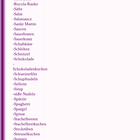
-
Rucola Rauke
-
Säfte
-
Salat
-
Salatsauce
-
Sankt Martin
-
Saucen
-
Sauerbraten
-
Sauerkraut
-
Schafskäse
-
Schlehen
-
Schnitzel
-
Schokolade
-
Schokoladenkuchen
-
Schweinefilet
-
Schupfnudeln
-
Sellerie
-
Sirup
-
süße Nudeln
-
Spätzle
-
Spaghetti
-
Spargel
-
Spinat
-
Stachelbeeren
-
Stachelbeerkuchen
-
Steckrüben
-
Streuselkuchen
-
Suppen