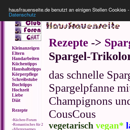
Impressum
Datenschutz
hausfrauenseite.de benutzt an einigen Stellen Cookies - 
Datenschutz
Rezepte
->
Spar
Kleinanzeigen
Spargel-Trikolo
Eltern
Handarbeiten
Küchentipps
Haushaltstipps
das schnelle Sparg
Körperpflege
Schreibstube
Spargelpfanne mi
Buchtipps
Hochzeit
Liebe
Champignons und 
Diät
Rezepte
CousCous
-
Küchen-Forum
vegetarisch
vegan*
l
-
Romantisches für 2
-
Allergenarmes