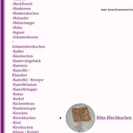
-
Hackfleisch
-
Himbeeren
-
Himbeerkuchen
-
Holunder
-
Hühnersuppe
-
Huhn
-
Ingwer
-
Johannisbeeren
-
Johannisbeerkuchen
-
Kaffee
-
Käsekuchen
-
Karnevalsgebäck
-
Karotten
-
Kartoffel -
Klassiker
-
Kartoffel - Rezepte
-
Kartoffelsalate
-
Kartoffelsuppe
-
Kekse
-
Kerbel
-
Kichererbsen
-
Kinderrezepte
-
Kirschen
Blitz-Blechkuchen
-
Kirschkuchen
-
Kiwi
-
Kiwikuchen
-
Klösse / Knödel