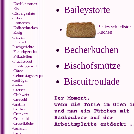
-
Eierlikörtorten
Baileystorte
-
Eis
-
Eisbergsalate
-
Erbsen
-
Erdbeeren
Beates schnellster
-
Erdbeerkuchen
Kuchen
-
Essig
-
Feigen
-
Fenchel
-
Becherkuchen
Fischgerichte
-
Fleischgerichte
-
Frikadellen
-
Früchtebrot
Bischofsmütze
-
Frühlingszwiebeln
-
Gänse
-
Geburtstagsrezepte
Biscuitroulade
-
Geflügel
-
Gelee
-
Giersch
-
Glühwein
-
Gnocchi
-
Gratins
-
Grillrezepte
-
Grünkern
-
Grünkohl
-
Gruselküche
-
Gulasch
-
Gurken