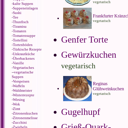
vegetarisch
-
kalte Suppen
-
Suppeneinlagen
-
Sushi
Frankfurter Kränz
-
Tee
vegetarisch
-
Thunfisch
-
Tiramisu
-
Tomaten
-
Tomatensuppe
Genfer Torte
-
Tortellini
-
Tortenböden
-
Türkische Rezepte
Gewürzkuchen
-
Unkrautküche
-
Überbackenes
-
Vanille
vegetarisch
-
Vegetarisches
--
vegetarische
Suppen
-
Vorspeisen
Reginas
-
Waffeln
Glühweinkuchen
-
Waldmeister
vegetarisch
-
Winterrezepte
-
Wirsing
-
Wok
-
Zimt
Gugelhupf
-
Zitronenkuchen
-
Zitronenmelisse
-
Zucchini
Grieß-Quark-
-
Zwiebeln