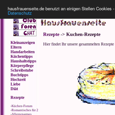
Impressum
Datenschutz
hausfrauenseite.de benutzt an einigen Stellen Cookies - 
Datenschutz
Rezepte
-> Kuchen-Rezepte
Kleinanzeigen
Hier findet Ihr unsere gesammelten Rezepte
Eltern
Handarbeiten
Küchentipps
Haushaltstipps
Körperpflege
Schreibstube
Buchtipps
Hochzeit
Liebe
Diät
Rezepte
-
Küchen-Forum
-
Romantisches für 2
-
Allergenarmes