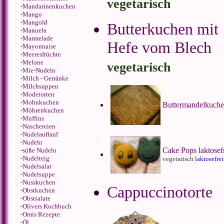
vegetarisch
-
Mandarinenkuchen
-
Mango
-
Mangold
Butterkuchen mit
-
Manuela
-
Marmelade
Hefe vom Blech
-
Mayonnaise
-
Meeresfrüchte
-
Melone
vegetarisch
-
Mie-Nudeln
-
Milch - Getränke
-
Milchsuppen
-
Modetorten
-
Mohnkuchen
Buttermandelkuch
-
Möhrenkuchen
-
Muffins
-
Naschereien
-
Nudelauflauf
-
Nudeln
Cake Pops laktosef
-
süße Nudeln
-
Nudelteig
vegetarisch
laktosefrei
-
Nudelsalat
-
Nudelsuppe
-
Nusskuchen
Cappuccinotorte
-
Obstkuchen
-
Obstsalate
-
Olivers Kochbuch
-
Omis Rezepte
-
Öl