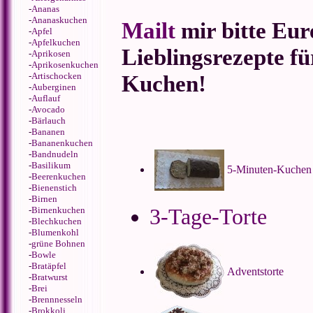
-
Ananas
-
Ananaskuchen
Mailt
mir bitte Eur
-
Apfel
-
Apfelkuchen
Lieblingsrezepte fü
-
Aprikosen
-
Aprikosenkuchen
-
Artischocken
Kuchen!
-
Auberginen
-
Auflauf
-
Avocado
-
Bärlauch
-
Bananen
-
Bananenkuchen
-
Bandnudeln
-
Basilikum
5-Minuten-Kuchen
-
Beerenkuchen
-
Bienenstich
-
Birnen
3-Tage-Torte
-
Birnenkuchen
-
Blechkuchen
-
Blumenkohl
-
grüne Bohnen
-
Bowle
-
Bratäpfel
Adventstorte
-
Bratwurst
-
Brei
-
Brennnesseln
-
Brokkoli