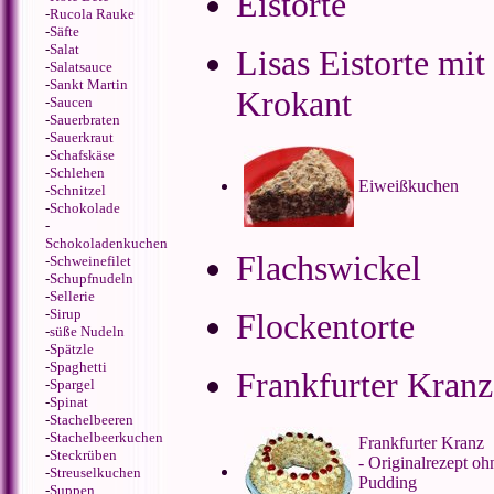
Eistorte
-
Rucola Rauke
-
Säfte
-
Salat
Lisas Eistorte mit
-
Salatsauce
-
Sankt Martin
Krokant
-
Saucen
-
Sauerbraten
-
Sauerkraut
-
Schafskäse
-
Schlehen
Eiweißkuchen
-
Schnitzel
-
Schokolade
-
Schokoladenkuchen
Flachswickel
-
Schweinefilet
-
Schupfnudeln
-
Sellerie
-
Sirup
Flockentorte
-
süße Nudeln
-
Spätzle
-
Spaghetti
Frankfurter Kranz
-
Spargel
-
Spinat
-
Stachelbeeren
-
Stachelbeerkuchen
Frankfurter Kranz
-
Steckrüben
- Originalrezept oh
-
Streuselkuchen
Pudding
-
Suppen