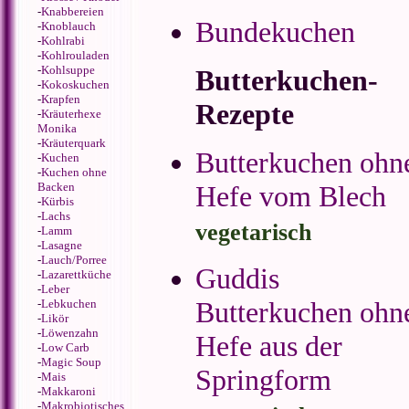
-
Knabbereien
Bundekuchen
-
Knoblauch
-
Kohlrabi
-
Kohlrouladen
-
Kohlsuppe
Butterkuchen-
-
Kokoskuchen
-
Krapfen
Rezepte
-
Kräuterhexe
Monika
-
Kräuterquark
Butterkuchen ohn
-
Kuchen
-
Kuchen ohne
Backen
Hefe vom Blech
-
Kürbis
-
Lachs
vegetarisch
-
Lamm
-
Lasagne
-
Lauch/Porree
Guddis
-
Lazarettküche
-
Leber
Butterkuchen ohn
-
Lebkuchen
-
Likör
-
Löwenzahn
Hefe aus der
-
Low Carb
-
Magic Soup
Springform
-
Mais
-
Makkaroni
-
Makrobiotisches