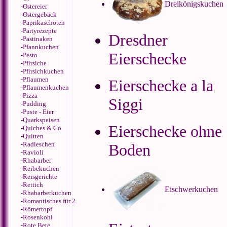
Dreikönigskuchen
-
Ostereier
-
Ostergebäck
-
Paprikaschoten
-
Partyrezepte
Dresdner
-
Pastinaken
-
Pfannkuchen
Eierschecke
-
Pesto
-
Pfirsiche
-
Pfirsichkuchen
-
Pflaumen
Eierschecke a la
-
Pflaumenkuchen
-
Pizza
Siggi
-
Pudding
-
Puste - Eier
-
Quarkspeisen
Eierschecke ohne
-
Quiches & Co
-
Quitten
-
Radieschen
Boden
-
Ravioli
-
Rhabarber
-
Reibekuchen
-
Reisgerichte
-
Rettich
Eischwerkuchen
-
Rhabarberkuchen
-
Romantisches für 2
-
Römertopf
-
Rosenkohl
-
Rote Bete