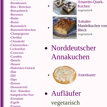
Amaretto-Quark-
-
Brombeeren
Kuchen
-
Brot / Brötchen
vegetarisch
-
Brotaufstrich
-
Brownies
-
Brühe
Anhalter
-
Butter
Mandelkuchen vo
-
Buttermilch
-
Buttermilchkuchen
Blech
-
Champignons
vegetarisch
-
Cheddar
-
Chinakohl
-
Christstollen
-
Norddeutscher
Cocktailbar
-
Couscous
Annakuchen
-
Crumble
-
Datteln
-
Dessert
-
Diabetiker-Gebäck
-
Diät
Amerikaner
-
Dill
-
Dips
-
Donuts
-
Dosenravioli
Aufläufer
-
Eier - Klassiker
-
hartgekochte Eier
-
Eiersalate
vegetarisch
-
Eigelb
-
Eiweiss