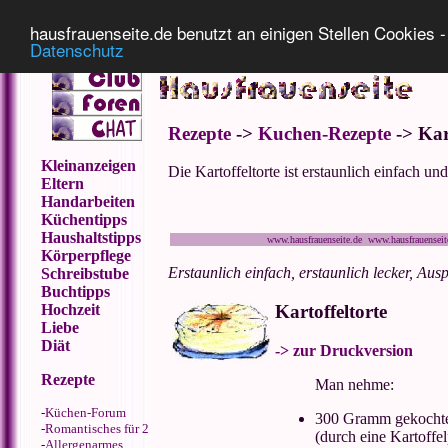
Impressum
Datenschutz
hausfrauenseite.de benutzt an einigen Stellen Cookies - 
Datenschutz
Rezepte
->
Kuchen-Rezepte
-> Kar
Kleinanzeigen
Die Kartoffeltorte ist erstaunlich einfach und
Eltern
Handarbeiten
Küchentipps
Haushaltstipps
www.hausfrauenseite.de www.hausfrauensei
Körperpflege
Erstaunlich einfach, erstaunlich lecker, Ausp
Schreibstube
Buchtipps
Hochzeit
Kartoffeltorte
Liebe
Diät
-> zur Druckversion
Rezepte
Man nehme:
-
Küchen-Forum
300 Gramm gekochte
-
Romantisches für 2
(durch eine Kartoffe
-
Allergenarmes