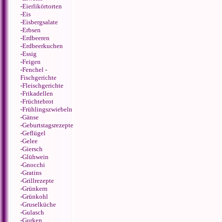
-
Eierlikörtorten
-
Eis
-
Eisbergsalate
-
Erbsen
-
Erdbeeren
-
Erdbeerkuchen
-
Essig
-
Feigen
-
Fenchel
-
Fischgerichte
-
Fleischgerichte
-
Frikadellen
-
Früchtebrot
-
Frühlingszwiebeln
-
Gänse
-
Geburtstagsrezepte
-
Geflügel
-
Gelee
-
Giersch
-
Glühwein
-
Gnocchi
-
Gratins
-
Grillrezepte
-
Grünkern
-
Grünkohl
-
Gruselküche
-
Gulasch
-
Gurken