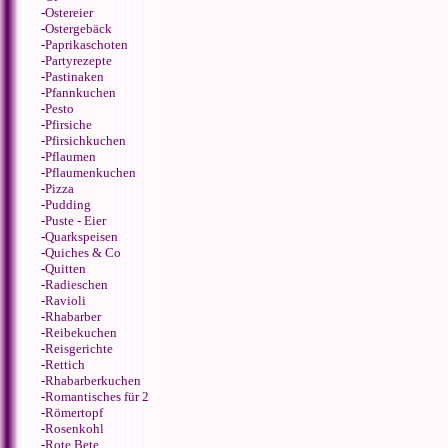
-
Ostereier
-
Ostergebäck
-
Paprikaschoten
-
Partyrezepte
-
Pastinaken
-
Pfannkuchen
-
Pesto
-
Pfirsiche
-
Pfirsichkuchen
-
Pflaumen
-
Pflaumenkuchen
-
Pizza
-
Pudding
-
Puste - Eier
-
Quarkspeisen
-
Quiches & Co
-
Quitten
-
Radieschen
-
Ravioli
-
Rhabarber
-
Reibekuchen
-
Reisgerichte
-
Rettich
-
Rhabarberkuchen
-
Romantisches für 2
-
Römertopf
-
Rosenkohl
-
Rote Bete