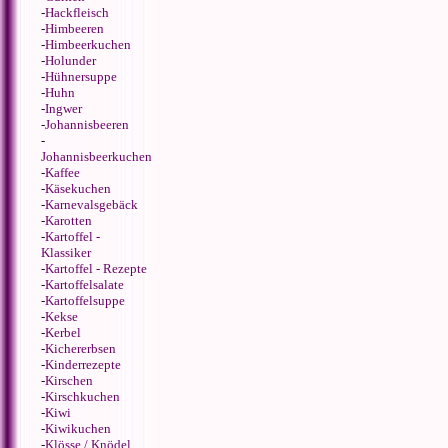
-
Hackfleisch
-
Himbeeren
-
Himbeerkuchen
-
Holunder
-
Hühnersuppe
-
Huhn
-
Ingwer
-
Johannisbeeren
-
Johannisbeerkuchen
-
Kaffee
-
Käsekuchen
-
Karnevalsgebäck
-
Karotten
-
Kartoffel -
Klassiker
-
Kartoffel - Rezepte
-
Kartoffelsalate
-
Kartoffelsuppe
-
Kekse
-
Kerbel
-
Kichererbsen
-
Kinderrezepte
-
Kirschen
-
Kirschkuchen
-
Kiwi
-
Kiwikuchen
-
Klösse / Knödel