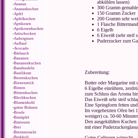
abkühlen lassen)
-
Ananas
300 Gramm gemahle
-
Ananaskuchen
150 Gramm Zucker
-
Apfel
200 Gramm sehr weic
-
Apfelkuchen
-
Aprikosen
1 Flasche Bitterman
-
Aprikosenkuchen
6 Eigelb
-
Artischocken
6 Eiweiß (sehr steif 
-
Auberginen
Puderzucker zum Gar
-
Auflauf
-
Avocado
-
Bärlauch
-
Bananen
-
Bananenkuchen
-
Bandnudeln
Zubereitung:
-
Basilikum
-
Beerenkuchen
Butter oder Margarine mit
-
Bienenstich
-
Birnen
6 Eigelbe einrühren, zerdr
-
Birnenkuchen
zum Schluss das Aroma hi
-
Blechkuchen
Das Eiweiß sehr steif schl
-
Blumenkohl
Eine Springform fetten und 
-
grüne Bohnen
Im vorgeheizten Ofen bei 1
-
Bowle
weniger) ca. 50-60 Minute
-
Bratäpfel
Den ausgekühlten Kuchen m
-
Bratwurst
mit einer Puderzuckerglasu
-
Brei
-
Brennnesseln
-
Brokkoli
Gutes Gelingen wünscht