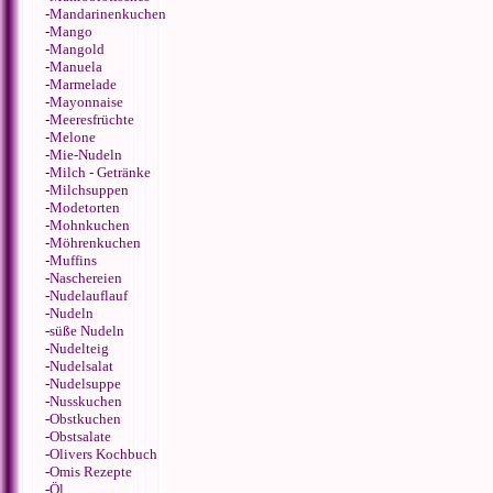
-
Mandarinenkuchen
-
Mango
-
Mangold
-
Manuela
-
Marmelade
-
Mayonnaise
-
Meeresfrüchte
-
Melone
-
Mie-Nudeln
-
Milch - Getränke
-
Milchsuppen
-
Modetorten
-
Mohnkuchen
-
Möhrenkuchen
-
Muffins
-
Naschereien
-
Nudelauflauf
-
Nudeln
-
süße Nudeln
-
Nudelteig
-
Nudelsalat
-
Nudelsuppe
-
Nusskuchen
-
Obstkuchen
-
Obstsalate
-
Olivers Kochbuch
-
Omis Rezepte
-
Öl