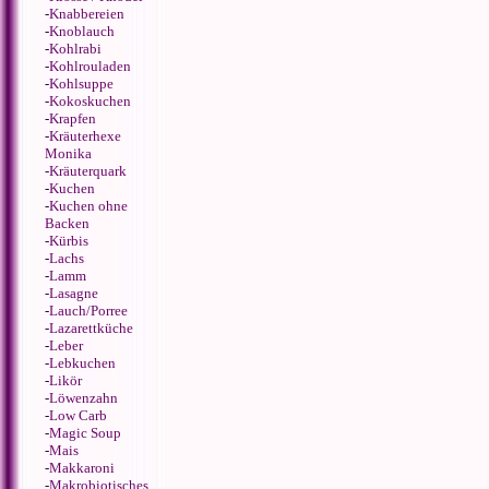
-
Knabbereien
-
Knoblauch
-
Kohlrabi
-
Kohlrouladen
-
Kohlsuppe
-
Kokoskuchen
-
Krapfen
-
Kräuterhexe
Monika
-
Kräuterquark
-
Kuchen
-
Kuchen ohne
Backen
-
Kürbis
-
Lachs
-
Lamm
-
Lasagne
-
Lauch/Porree
-
Lazarettküche
-
Leber
-
Lebkuchen
-
Likör
-
Löwenzahn
-
Low Carb
-
Magic Soup
-
Mais
-
Makkaroni
-
Makrobiotisches