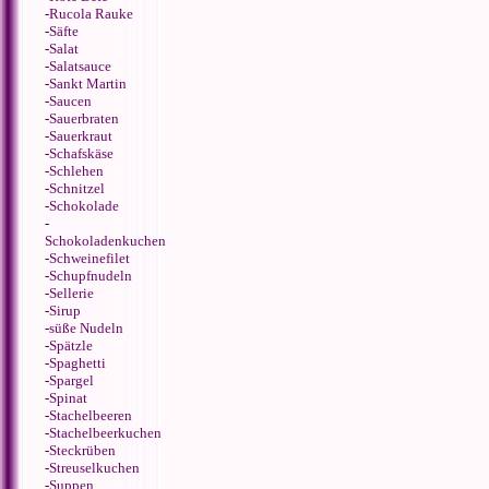
-
Rucola Rauke
-
Säfte
-
Salat
-
Salatsauce
-
Sankt Martin
-
Saucen
-
Sauerbraten
-
Sauerkraut
-
Schafskäse
-
Schlehen
-
Schnitzel
-
Schokolade
-
Schokoladenkuchen
-
Schweinefilet
-
Schupfnudeln
-
Sellerie
-
Sirup
-
süße Nudeln
-
Spätzle
-
Spaghetti
-
Spargel
-
Spinat
-
Stachelbeeren
-
Stachelbeerkuchen
-
Steckrüben
-
Streuselkuchen
-
Suppen