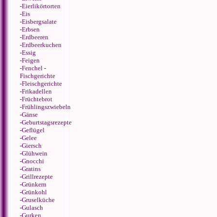
-
Eierlikörtorten
-
Eis
-
Eisbergsalate
-
Erbsen
-
Erdbeeren
-
Erdbeerkuchen
-
Essig
-
Feigen
-
Fenchel
-
Fischgerichte
-
Fleischgerichte
-
Frikadellen
-
Früchtebrot
-
Frühlingszwiebeln
-
Gänse
-
Geburtstagsrezepte
-
Geflügel
-
Gelee
-
Giersch
-
Glühwein
-
Gnocchi
-
Gratins
-
Grillrezepte
-
Grünkern
-
Grünkohl
-
Gruselküche
-
Gulasch
-
Gurken