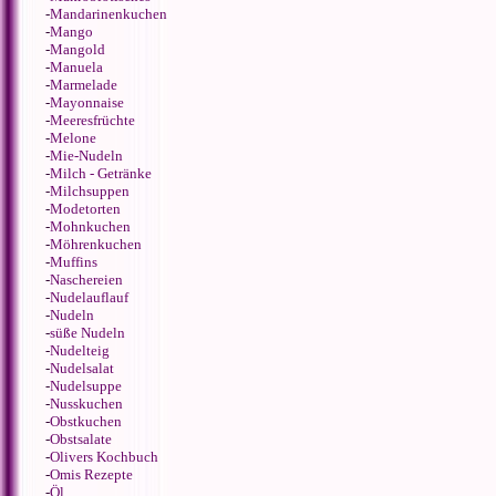
-
Mandarinenkuchen
-
Mango
-
Mangold
-
Manuela
-
Marmelade
-
Mayonnaise
-
Meeresfrüchte
-
Melone
-
Mie-Nudeln
-
Milch - Getränke
-
Milchsuppen
-
Modetorten
-
Mohnkuchen
-
Möhrenkuchen
-
Muffins
-
Naschereien
-
Nudelauflauf
-
Nudeln
-
süße Nudeln
-
Nudelteig
-
Nudelsalat
-
Nudelsuppe
-
Nusskuchen
-
Obstkuchen
-
Obstsalate
-
Olivers Kochbuch
-
Omis Rezepte
-
Öl