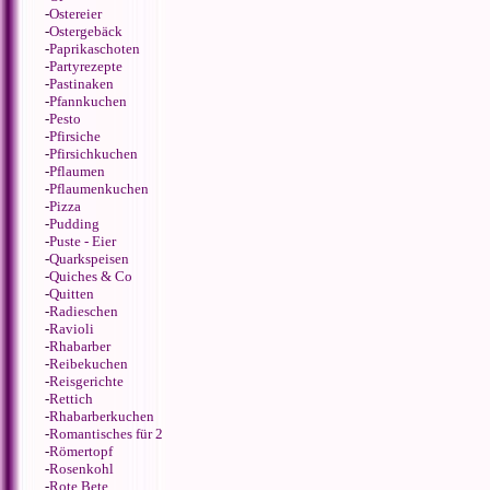
-
Ostereier
-
Ostergebäck
-
Paprikaschoten
-
Partyrezepte
-
Pastinaken
-
Pfannkuchen
-
Pesto
-
Pfirsiche
-
Pfirsichkuchen
-
Pflaumen
-
Pflaumenkuchen
-
Pizza
-
Pudding
-
Puste - Eier
-
Quarkspeisen
-
Quiches & Co
-
Quitten
-
Radieschen
-
Ravioli
-
Rhabarber
-
Reibekuchen
-
Reisgerichte
-
Rettich
-
Rhabarberkuchen
-
Romantisches für 2
-
Römertopf
-
Rosenkohl
-
Rote Bete