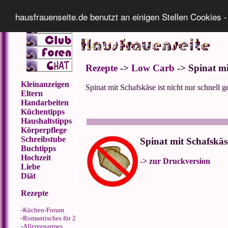
Impressum
Datenschutz
hausfrauenseite.de benutzt an einigen Stellen Cookies -
Rezepte
->
Low Carb
-> Spinat mi
Kleinanzeigen
Spinat mit Schafskäse ist nicht nur schnell 
Eltern
Handarbeiten
Küchentipps
Haushaltstipps
Körperpflege
Schreibstube
Spinat mit Schafskäs
Buchtipps
Hochzeit
-> zur Druckversion
Liebe
Diät
Rezepte
-
Küchen-Forum
-
Romantisches für 2
-
Allergenarmes