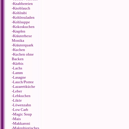
-
Knabbereien
-
Knoblauch
-
Kohlrabi
-
Kohlrouladen
-
Kohlsuppe
-
Kokoskuchen
-
Krapfen
-
Kräuterhexe
Monika
-
Kräuterquark
-
Kuchen
-
Kuchen ohne
Backen
-
Kürbis
-
Lachs
-
Lamm
-
Lasagne
-
Lauch/Porree
-
Lazarettküche
-
Leber
-
Lebkuchen
-
Likör
-
Löwenzahn
-
Low Carb
-
Magic Soup
-
Mais
-
Makkaroni
-
Makrobiotisches