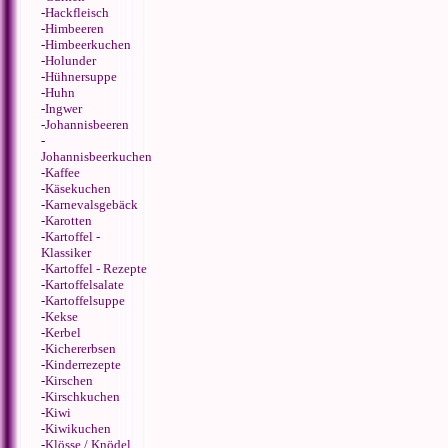
-
Hackfleisch
-
Himbeeren
-
Himbeerkuchen
-
Holunder
-
Hühnersuppe
-
Huhn
-
Ingwer
-
Johannisbeeren
-
Johannisbeerkuchen
-
Kaffee
-
Käsekuchen
-
Karnevalsgebäck
-
Karotten
-
Kartoffel -
Klassiker
-
Kartoffel - Rezepte
-
Kartoffelsalate
-
Kartoffelsuppe
-
Kekse
-
Kerbel
-
Kichererbsen
-
Kinderrezepte
-
Kirschen
-
Kirschkuchen
-
Kiwi
-
Kiwikuchen
-
Klösse / Knödel