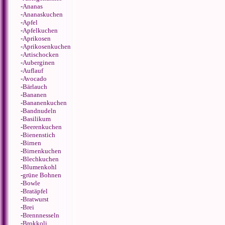
-
Ananas
-
Ananaskuchen
-
Apfel
-
Apfelkuchen
-
Aprikosen
-
Aprikosenkuchen
-
Artischocken
-
Auberginen
-
Auflauf
-
Avocado
-
Bärlauch
-
Bananen
-
Bananenkuchen
-
Bandnudeln
-
Basilikum
-
Beerenkuchen
-
Bienenstich
-
Birnen
-
Birnenkuchen
-
Blechkuchen
-
Blumenkohl
-
grüne Bohnen
-
Bowle
-
Bratäpfel
-
Bratwurst
-
Brei
-
Brennnesseln
-
Brokkoli