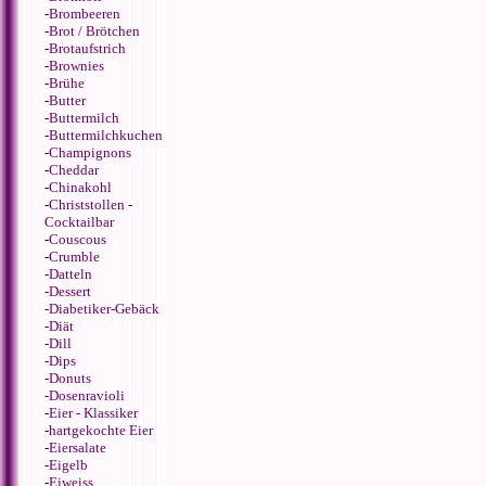
-
Brombeeren
-
Brot / Brötchen
-
Brotaufstrich
-
Brownies
-
Brühe
-
Butter
-
Buttermilch
-
Buttermilchkuchen
-
Champignons
-
Cheddar
-
Chinakohl
-
Christstollen
-
Cocktailbar
-
Couscous
-
Crumble
-
Datteln
-
Dessert
-
Diabetiker-Gebäck
-
Diät
-
Dill
-
Dips
-
Donuts
-
Dosenravioli
-
Eier - Klassiker
-
hartgekochte Eier
-
Eiersalate
-
Eigelb
-
Eiweiss