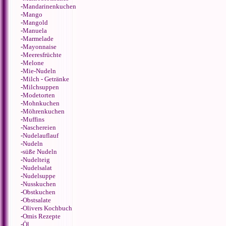
-
Mandarinenkuchen
-
Mango
-
Mangold
-
Manuela
-
Marmelade
-
Mayonnaise
-
Meeresfrüchte
-
Melone
-
Mie-Nudeln
-
Milch - Getränke
-
Milchsuppen
-
Modetorten
-
Mohnkuchen
-
Möhrenkuchen
-
Muffins
-
Naschereien
-
Nudelauflauf
-
Nudeln
-
süße Nudeln
-
Nudelteig
-
Nudelsalat
-
Nudelsuppe
-
Nusskuchen
-
Obstkuchen
-
Obstsalate
-
Olivers Kochbuch
-
Omis Rezepte
-
Öl