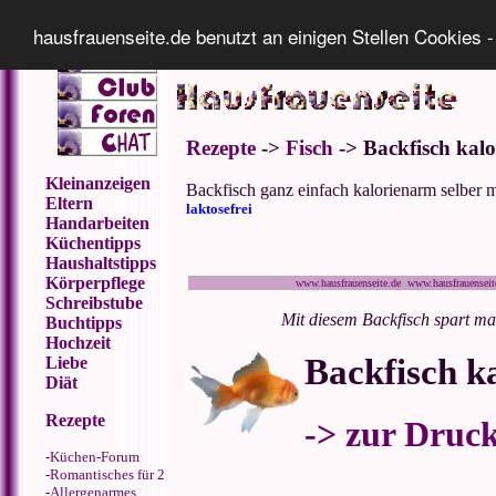
Impressum
Datenschutz
hausfrauenseite.de benutzt an einigen Stellen Cookies -
Rezepte
->
Fisch
-> Backfisch kal
Kleinanzeigen
Backfisch ganz einfach kalorienarm selber 
Eltern
laktosefrei
Handarbeiten
Küchentipps
Haushaltstipps
Körperpflege
www.hausfrauenseite.de www.hausfrauensei
Schreibstube
Mit diesem Backfisch spart ma
Buchtipps
Hochzeit
Backfisch k
Liebe
Diät
Rezepte
-> zur Druc
-
Küchen-Forum
-
Romantisches für 2
-
Allergenarmes