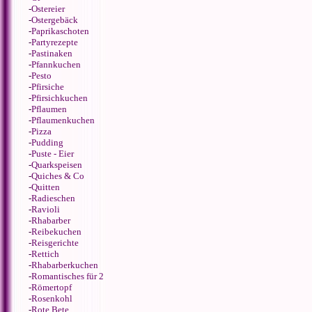
-
Ostereier
-
Ostergebäck
-
Paprikaschoten
-
Partyrezepte
-
Pastinaken
-
Pfannkuchen
-
Pesto
-
Pfirsiche
-
Pfirsichkuchen
-
Pflaumen
-
Pflaumenkuchen
-
Pizza
-
Pudding
-
Puste - Eier
-
Quarkspeisen
-
Quiches & Co
-
Quitten
-
Radieschen
-
Ravioli
-
Rhabarber
-
Reibekuchen
-
Reisgerichte
-
Rettich
-
Rhabarberkuchen
-
Romantisches für 2
-
Römertopf
-
Rosenkohl
-
Rote Bete