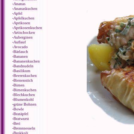
-
Ananas
-
Ananaskuchen
-
Apfel
-
Apfelkuchen
-
Aprikosen
-
Aprikosenkuchen
-
Artischocken
-
Auberginen
-
Auflauf
-
Avocado
-
Bärlauch
-
Bananen
-
Bananenkuchen
-
Bandnudeln
-
Basilikum
-
Beerenkuchen
-
Bienenstich
-
Birnen
-
Birnenkuchen
-
Blechkuchen
-
Blumenkohl
-
grüne Bohnen
-
Bowle
-
Bratäpfel
-
Bratwurst
-
Brei
-
Brennnesseln
-
Brokkoli