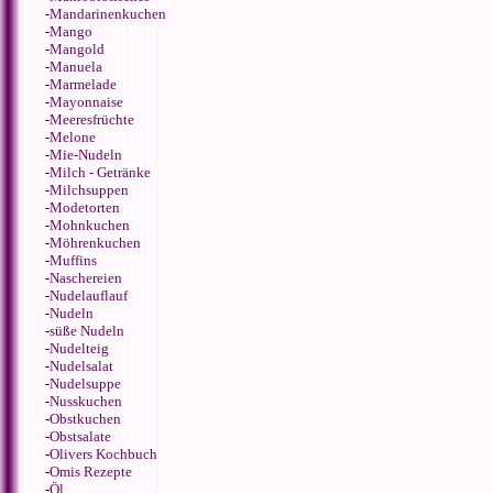
-
Mandarinenkuchen
-
Mango
-
Mangold
-
Manuela
-
Marmelade
-
Mayonnaise
-
Meeresfrüchte
-
Melone
-
Mie-Nudeln
-
Milch - Getränke
-
Milchsuppen
-
Modetorten
-
Mohnkuchen
-
Möhrenkuchen
-
Muffins
-
Naschereien
-
Nudelauflauf
-
Nudeln
-
süße Nudeln
-
Nudelteig
-
Nudelsalat
-
Nudelsuppe
-
Nusskuchen
-
Obstkuchen
-
Obstsalate
-
Olivers Kochbuch
-
Omis Rezepte
-
Öl