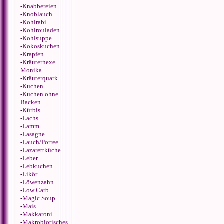
-
Knabbereien
-
Knoblauch
-
Kohlrabi
-
Kohlrouladen
-
Kohlsuppe
-
Kokoskuchen
-
Krapfen
-
Kräuterhexe
Monika
-
Kräuterquark
-
Kuchen
-
Kuchen ohne
Backen
-
Kürbis
-
Lachs
-
Lamm
-
Lasagne
-
Lauch/Porree
-
Lazarettküche
-
Leber
-
Lebkuchen
-
Likör
-
Löwenzahn
-
Low Carb
-
Magic Soup
-
Mais
-
Makkaroni
-
Makrobiotisches