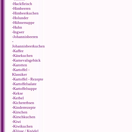
-
Hackfleisch
-
Himbeeren
-
Himbeerkuchen
-
Holunder
-
Hühnersuppe
-
Huhn
-
Ingwer
-
Johannisbeeren
-
Johannisbeerkuchen
-
Kaffee
-
Käsekuchen
-
Karnevalsgebäck
-
Karotten
-
Kartoffel -
Klassiker
-
Kartoffel - Rezepte
-
Kartoffelsalate
-
Kartoffelsuppe
-
Kekse
-
Kerbel
-
Kichererbsen
-
Kinderrezepte
-
Kirschen
-
Kirschkuchen
-
Kiwi
-
Kiwikuchen
-
Klösse / Knödel