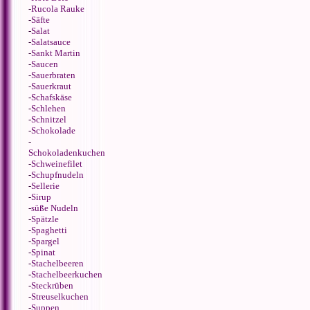
-
Rucola Rauke
-
Säfte
-
Salat
-
Salatsauce
-
Sankt Martin
-
Saucen
-
Sauerbraten
-
Sauerkraut
-
Schafskäse
-
Schlehen
-
Schnitzel
-
Schokolade
-
Schokoladenkuchen
-
Schweinefilet
-
Schupfnudeln
-
Sellerie
-
Sirup
-
süße Nudeln
-
Spätzle
-
Spaghetti
-
Spargel
-
Spinat
-
Stachelbeeren
-
Stachelbeerkuchen
-
Steckrüben
-
Streuselkuchen
-
Suppen