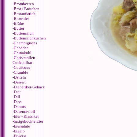
-
Brombeeren
-
Brot / Brötchen
-
Brotaufstrich
-
Brownies
-
Brühe
-
Butter
-
Buttermilch
-
Buttermilchkuchen
-
Champignons
-
Cheddar
-
Chinakohl
-
Christstollen
-
Cocktailbar
-
Couscous
-
Crumble
-
Datteln
-
Dessert
-
Diabetiker-Gebäck
-
Diät
-
Dill
-
Dips
-
Donuts
-
Dosenravioli
-
Eier - Klassiker
-
hartgekochte Eier
-
Eiersalate
-
Eigelb
-
Eiweiss