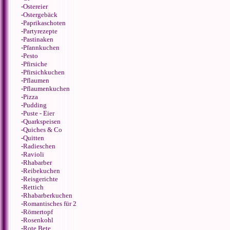
-
Ostereier
-
Ostergebäck
-
Paprikaschoten
-
Partyrezepte
-
Pastinaken
-
Pfannkuchen
-
Pesto
-
Pfirsiche
-
Pfirsichkuchen
-
Pflaumen
-
Pflaumenkuchen
-
Pizza
-
Pudding
-
Puste - Eier
-
Quarkspeisen
-
Quiches & Co
-
Quitten
-
Radieschen
-
Ravioli
-
Rhabarber
-
Reibekuchen
-
Reisgerichte
-
Rettich
-
Rhabarberkuchen
-
Romantisches für 2
-
Römertopf
-
Rosenkohl
-
Rote Bete