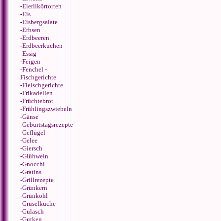
-
Eierlikörtorten
-
Eis
-
Eisbergsalate
-
Erbsen
-
Erdbeeren
-
Erdbeerkuchen
-
Essig
-
Feigen
-
Fenchel
-
Fischgerichte
-
Fleischgerichte
-
Frikadellen
-
Früchtebrot
-
Frühlingszwiebeln
-
Gänse
-
Geburtstagsrezepte
-
Geflügel
-
Gelee
-
Giersch
-
Glühwein
-
Gnocchi
-
Gratins
-
Grillrezepte
-
Grünkern
-
Grünkohl
-
Gruselküche
-
Gulasch
-
Gurken