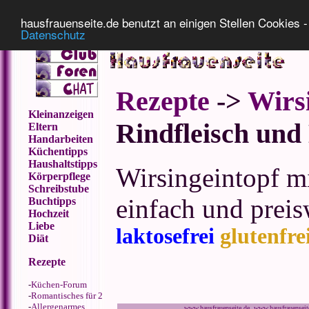
Impressum
Datenschutz
hausfrauenseite.de benutzt an einigen Stellen Cookies - 
Datenschutz
Rezepte
->
Wirs
Kleinanzeigen
Rindfleisch und
Eltern
Handarbeiten
Küchentipps
Haushaltstipps
Wirsingeintopf mi
Körperpflege
Schreibstube
einfach und preis
Buchtipps
Hochzeit
Liebe
laktosefrei
glutenfre
Diät
Rezepte
-
Küchen-Forum
-
Romantisches für 2
-
Allergenarmes
www.hausfrauenseite.de www.hausfrauensei