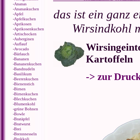
-
Ananas
-
Ananaskuchen
das ist ein ganz 
-
Apfel
-
Apfelkuchen
-
Aprikosen
Wirsindkohl m
-
Aprikosenkuchen
-
Artischocken
-
Auberginen
Wirsingeint
-
Auflauf
-
Avocado
-
Bärlauch
Kartoffeln
-
Bananen
-
Bananenkuchen
-
Bandnudeln
-> zur Druc
-
Basilikum
-
Beerenkuchen
-
Bienenstich
-
Birnen
-
Birnenkuchen
-
Blechkuchen
-
Blumenkohl
-
grüne Bohnen
-
Bowle
-
Bratäpfel
-
Bratwurst
-
Brei
-
Brennnesseln
-
Brokkoli