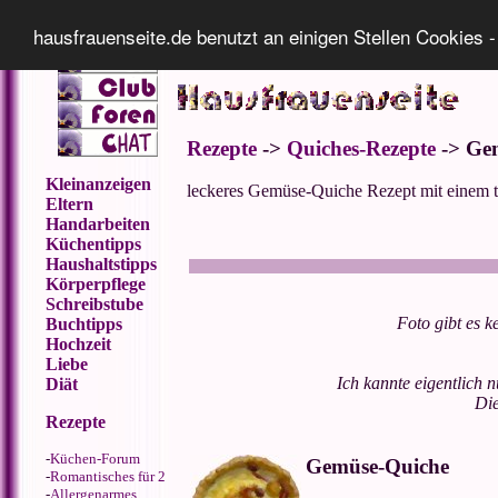
Impressum
Datenschutz
hausfrauenseite.de benutzt an einigen Stellen Cookies -
Rezepte
->
Quiches-Rezepte
-> Ge
Kleinanzeigen
leckeres Gemüse-Quiche Rezept mit einem 
Eltern
Handarbeiten
Küchentipps
Haushaltstipps
Körperpflege
Schreibstube
Foto gibt es k
Buchtipps
Hochzeit
Liebe
Ich kannte eigentlich
Diät
Die
Rezepte
-
Küchen-Forum
Gemüse-Quiche
-
Romantisches für 2
-
Allergenarmes