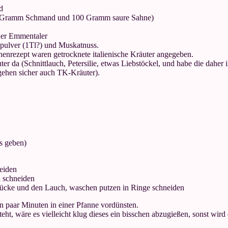
d
0 Gramm Schmand und 100 Gramm saure Sahne)
er Emmentaler
kapulver (1Tl?) und Muskatnuss.
enrezept waren getrocknete italienische Kräuter angegeben.
uter da (Schnittlauch, Petersilie, etwas Liebstöckel, und habe die dahe
 gehen sicher auch TK-Kräuter).
s geben)
eiden
l schneiden
Stücke und den Lauch, waschen putzen in Ringe schneiden
 paar Minuten in einer Pfanne vordünsten.
eht, wäre es vielleicht klug dieses ein bisschen abzugießen, sonst wird