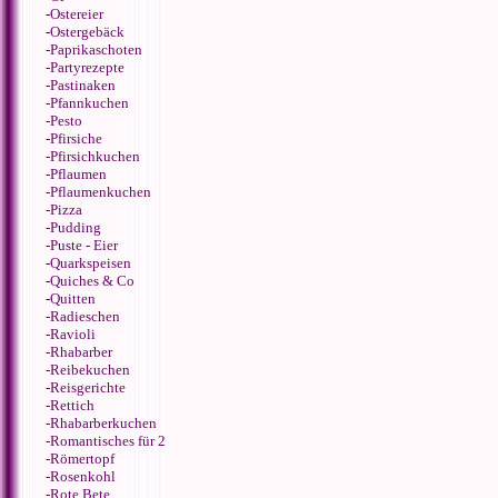
-
Ostereier
-
Ostergebäck
-
Paprikaschoten
-
Partyrezepte
-
Pastinaken
-
Pfannkuchen
-
Pesto
-
Pfirsiche
-
Pfirsichkuchen
-
Pflaumen
-
Pflaumenkuchen
-
Pizza
-
Pudding
-
Puste - Eier
-
Quarkspeisen
-
Quiches & Co
-
Quitten
-
Radieschen
-
Ravioli
-
Rhabarber
-
Reibekuchen
-
Reisgerichte
-
Rettich
-
Rhabarberkuchen
-
Romantisches für 2
-
Römertopf
-
Rosenkohl
-
Rote Bete