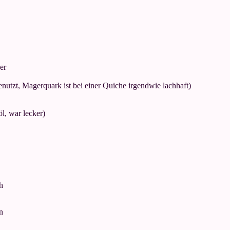
er
nutzt, Magerquark ist bei einer Quiche irgendwie lachhaft)
öl, war lecker)
h
n