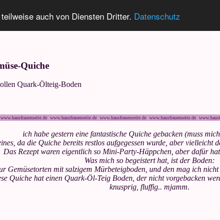
 teilweise auch von Diensten Dritter.
Datenschutz
müse-Quiche
tollen Quark-Ölteig-Boden
www.hausfrauenseite.de www.hausfrauenseite.de www.hausfrauenseite.de www.hausfrauenseite.de www.hausf
ich habe gestern eine fantastische Quiche gebacken (muss mich
eines, da die Quiche bereits restlos aufgegessen wurde, aber vielleicht 
Das Rezept waren eigentlich so Mini-Party-Häppchen, aber dafür hatt
Was mich so begeistert hat, ist der Boden:
 nur Gemüsetorten mit salzigem Mürbeteigboden, und den mag ich nicht
se Quiche hat einen Quark-Öl-Teig Boden, der nicht vorgebacken werd
knusprig, fluffig.. mjamm.