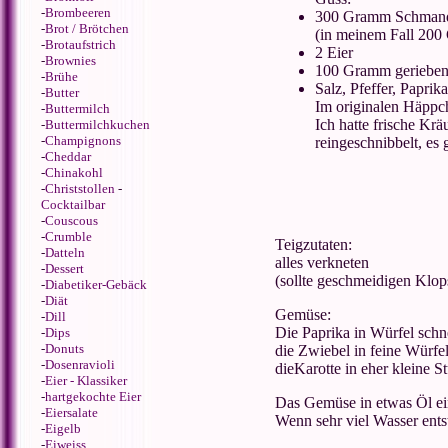
-
Brombeeren
300 Gramm Schman
-
Brot / Brötchen
(in meinem Fall 20
-
Brotaufstrich
2 Eier
-
Brownies
100 Gramm gerieben
-
Brühe
Salz, Pfeffer, Papri
-
Butter
Im originalen Häppch
-
Buttermilch
Ich hatte frische Krä
-
Buttermilchkuchen
-
Champignons
reingeschnibbelt, es
-
Cheddar
-
Chinakohl
-
Christstollen
-
Cocktailbar
-
Couscous
-
Crumble
Teigzutaten:
-
Datteln
alles verkneten
-
Dessert
(sollte geschmeidigen Klop
-
Diabetiker-Gebäck
-
Diät
Gemüse:
-
Dill
Die Paprika in Würfel schn
-
Dips
-
Donuts
die Zwiebel in feine Würfe
-
Dosenravioli
dieKarotte in eher kleine 
-
Eier - Klassiker
-
hartgekochte Eier
Das Gemüse in etwas Öl ein
-
Eiersalate
Wenn sehr viel Wasser entst
-
Eigelb
-
Eiweiss