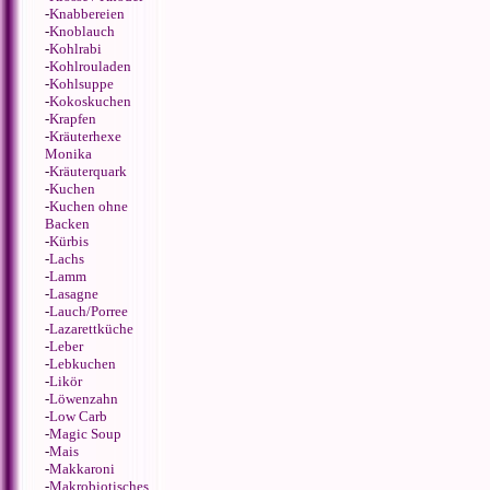
-
Knabbereien
-
Knoblauch
-
Kohlrabi
-
Kohlrouladen
-
Kohlsuppe
-
Kokoskuchen
-
Krapfen
-
Kräuterhexe
Monika
-
Kräuterquark
-
Kuchen
-
Kuchen ohne
Backen
-
Kürbis
-
Lachs
-
Lamm
-
Lasagne
-
Lauch/Porree
-
Lazarettküche
-
Leber
-
Lebkuchen
-
Likör
-
Löwenzahn
-
Low Carb
-
Magic Soup
-
Mais
-
Makkaroni
-
Makrobiotisches