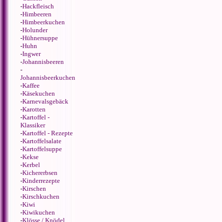
-
Hackfleisch
-
Himbeeren
-
Himbeerkuchen
-
Holunder
-
Hühnersuppe
-
Huhn
-
Ingwer
-
Johannisbeeren
-
Johannisbeerkuchen
-
Kaffee
-
Käsekuchen
-
Karnevalsgebäck
-
Karotten
-
Kartoffel -
Klassiker
-
Kartoffel - Rezepte
-
Kartoffelsalate
-
Kartoffelsuppe
-
Kekse
-
Kerbel
-
Kichererbsen
-
Kinderrezepte
-
Kirschen
-
Kirschkuchen
-
Kiwi
-
Kiwikuchen
-
Klösse / Knödel