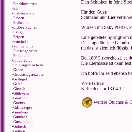
Den Schinken in feine Stre
-
Eierlikörtorten
-
Eis
Für den Guss:
-
Eisbergsalate
Schmand und Eier verrühre
-
Erbsen
-
Erdbeeren
Würzen mit Salz, Pfeffer, 
-
Erdbeerkuchen
-
Essig
-
Feigen
Eine gefettete Springform 
-
Fenchel
-
Das angedünstete Gemüse m
Fischgerichte
(ja das ist ziemlich flüssig,
-
Fleischgerichte
-
Frikadellen
Bei 180°C (vorgheizt) ca 
-
Früchtebrot
Die Eiermasse ist dann fest
-
Frühlingszwiebeln
-
Gänse
Ich hoffe Ihr seid ebenso beg
-
Geburtstagsrezepte
-
Geflügel
Viele Grüße
-
Gelee
Kaffeefee
am 13.04.12
-
Giersch
-
Glühwein
-
Gnocchi
weitere Quiches & 
-
Gratins
-
Grillrezepte
-
Grünkern
-
Grünkohl
-
Gruselküche
-
Gulasch
-
Gurken