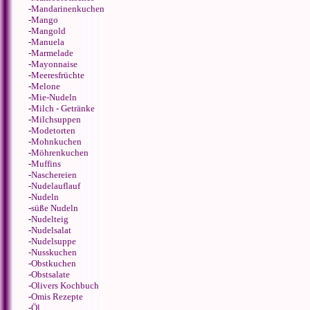
-
Mandarinenkuchen
-
Mango
-
Mangold
-
Manuela
-
Marmelade
-
Mayonnaise
-
Meeresfrüchte
-
Melone
-
Mie-Nudeln
-
Milch - Getränke
-
Milchsuppen
-
Modetorten
-
Mohnkuchen
-
Möhrenkuchen
-
Muffins
-
Naschereien
-
Nudelauflauf
-
Nudeln
-
süße Nudeln
-
Nudelteig
-
Nudelsalat
-
Nudelsuppe
-
Nusskuchen
-
Obstkuchen
-
Obstsalate
-
Olivers Kochbuch
-
Omis Rezepte
-
Öl