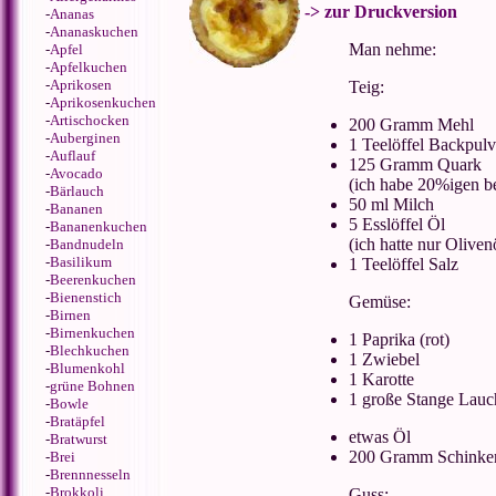
-> zur Druckversion
-
Ananas
-
Ananaskuchen
Man nehme:
-
Apfel
-
Apfelkuchen
-
Aprikosen
Teig:
-
Aprikosenkuchen
-
Artischocken
200 Gramm Mehl
-
Auberginen
1 Teelöffel Backpulv
-
Auflauf
125 Gramm Quark
-
Avocado
(ich habe 20%igen be
-
Bärlauch
50 ml Milch
-
Bananen
5 Esslöffel Öl
-
Bananenkuchen
(ich hatte nur Oliven
-
Bandnudeln
-
Basilikum
1 Teelöffel Salz
-
Beerenkuchen
-
Bienenstich
Gemüse:
-
Birnen
-
Birnenkuchen
1 Paprika (rot)
-
Blechkuchen
1 Zwiebel
-
Blumenkohl
1 Karotte
-
grüne Bohnen
1 große Stange Lauc
-
Bowle
-
Bratäpfel
etwas Öl
-
Bratwurst
200 Gramm Schinke
-
Brei
-
Brennnesseln
-
Brokkoli
Guss: