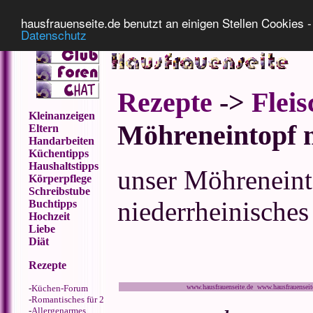
Impressum
Datenschutz
hausfrauenseite.de benutzt an einigen Stellen Cookies - 
Datenschutz
Rezepte
->
Fleis
Kleinanzeigen
Möhreneintopf 
Eltern
Handarbeiten
Küchentipps
Haushaltstipps
unser Möhreneinto
Körperpflege
Schreibstube
niederrheinisches
Buchtipps
Hochzeit
Liebe
Diät
Rezepte
-
Küchen-Forum
www.hausfrauenseite.de www.hausfrauensei
-
Romantisches für 2
-
Allergenarmes