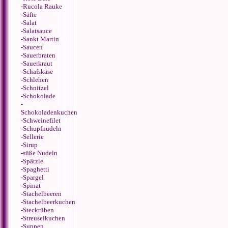
-
Rucola Rauke
-
Säfte
-
Salat
-
Salatsauce
-
Sankt Martin
-
Saucen
-
Sauerbraten
-
Sauerkraut
-
Schafskäse
-
Schlehen
-
Schnitzel
-
Schokolade
-
Schokoladenkuchen
-
Schweinefilet
-
Schupfnudeln
-
Sellerie
-
Sirup
-
süße Nudeln
-
Spätzle
-
Spaghetti
-
Spargel
-
Spinat
-
Stachelbeeren
-
Stachelbeerkuchen
-
Steckrüben
-
Streuselkuchen
-
Suppen