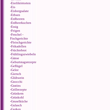
-
Eierlikörtorten
-
Eis
-
Eisbergsalate
-
Erbsen
-
Erdbeeren
-
Erdbeerkuchen
-
Essig
-
Feigen
-
Fenchel
-
Fischgerichte
-
Fleischgerichte
-
Frikadellen
-
Früchtebrot
-
Frühlingszwiebeln
-
Gänse
-
Geburtstagsrezepte
-
Geflügel
-
Gelee
-
Giersch
-
Glühwein
-
Gnocchi
-
Gratins
-
Grillrezepte
-
Grünkern
-
Grünkohl
-
Gruselküche
-
Gulasch
-
Gurken