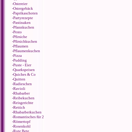
-
Ostereier
-
Ostergebäck
-
Paprikaschoten
-
Partyrezepte
-
Pastinaken
-
Pfannkuchen
-
Pesto
-
Pfirsiche
-
Pfirsichkuchen
-
Pflaumen
-
Pflaumenkuchen
-
Pizza
-
Pudding
-
Puste - Eier
-
Quarkspeisen
-
Quiches & Co
-
Quitten
-
Radieschen
-
Ravioli
-
Rhabarber
-
Reibekuchen
-
Reisgerichte
-
Rettich
-
Rhabarberkuchen
-
Romantisches für 2
-
Römertopf
-
Rosenkohl
-
Rote Bete