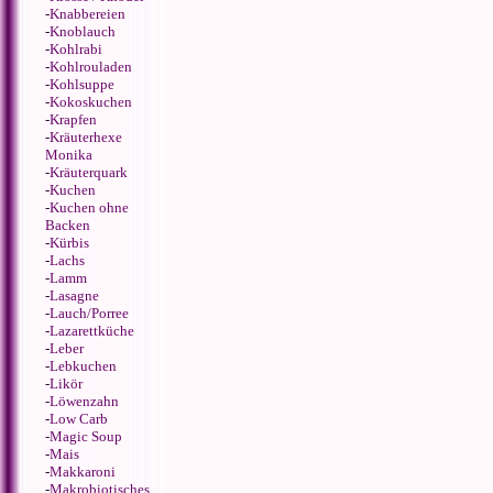
-
Knabbereien
-
Knoblauch
-
Kohlrabi
-
Kohlrouladen
-
Kohlsuppe
-
Kokoskuchen
-
Krapfen
-
Kräuterhexe
Monika
-
Kräuterquark
-
Kuchen
-
Kuchen ohne
Backen
-
Kürbis
-
Lachs
-
Lamm
-
Lasagne
-
Lauch/Porree
-
Lazarettküche
-
Leber
-
Lebkuchen
-
Likör
-
Löwenzahn
-
Low Carb
-
Magic Soup
-
Mais
-
Makkaroni
-
Makrobiotisches