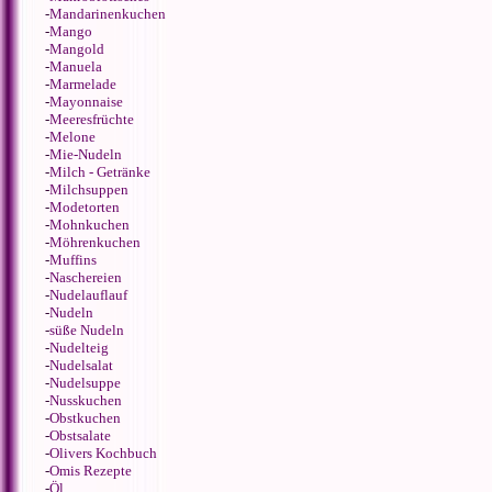
-
Mandarinenkuchen
-
Mango
-
Mangold
-
Manuela
-
Marmelade
-
Mayonnaise
-
Meeresfrüchte
-
Melone
-
Mie-Nudeln
-
Milch - Getränke
-
Milchsuppen
-
Modetorten
-
Mohnkuchen
-
Möhrenkuchen
-
Muffins
-
Naschereien
-
Nudelauflauf
-
Nudeln
-
süße Nudeln
-
Nudelteig
-
Nudelsalat
-
Nudelsuppe
-
Nusskuchen
-
Obstkuchen
-
Obstsalate
-
Olivers Kochbuch
-
Omis Rezepte
-
Öl