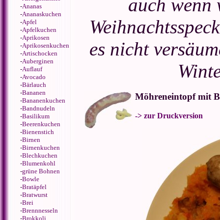
auch wenn w
-
Ananas
-
Ananaskuchen
Weihnachtsspeck
-
Apfel
-
Apfelkuchen
-
Aprikosen
es nicht versäum
-
Aprikosenkuchen
-
Artischocken
-
Auberginen
Winte
-
Auflauf
-
Avocado
-
Bärlauch
-
Bananen
Möhreneintopf mit B
-
Bananenkuchen
-
Bandnudeln
-> zur Druckversion
-
Basilikum
-
Beerenkuchen
-
Bienenstich
-
Birnen
-
Birnenkuchen
-
Blechkuchen
-
Blumenkohl
-
grüne Bohnen
-
Bowle
-
Bratäpfel
-
Bratwurst
-
Brei
-
Brennnesseln
-
Brokkoli