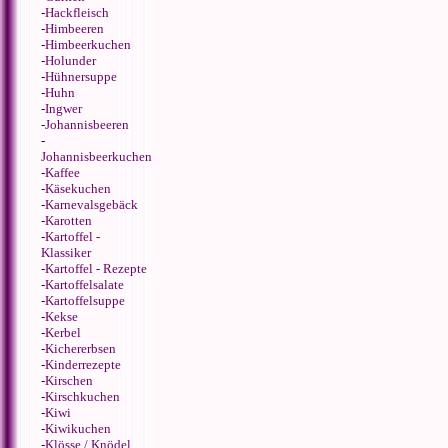
-
Hackfleisch
-
Himbeeren
-
Himbeerkuchen
-
Holunder
-
Hühnersuppe
-
Huhn
-
Ingwer
-
Johannisbeeren
-
Johannisbeerkuchen
-
Kaffee
-
Käsekuchen
-
Karnevalsgebäck
-
Karotten
-
Kartoffel -
Klassiker
-
Kartoffel - Rezepte
-
Kartoffelsalate
-
Kartoffelsuppe
-
Kekse
-
Kerbel
-
Kichererbsen
-
Kinderrezepte
-
Kirschen
-
Kirschkuchen
-
Kiwi
-
Kiwikuchen
-
Klösse / Knödel