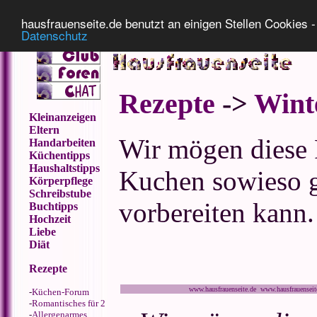
Impressum
Datenschutz
hausfrauenseite.de benutzt an einigen Stellen Cookies - 
Datenschutz
Rezepte
->
Wint
Kleinanzeigen
Eltern
Wir mögen diese P
Handarbeiten
Küchentipps
Haushaltstipps
Kuchen sowieso g
Körperpflege
Schreibstube
vorbereiten kann.
Buchtipps
Hochzeit
Liebe
Diät
Rezepte
www.hausfrauenseite.de www.hausfrauensei
-
Küchen-Forum
-
Romantisches für 2
-
Allergenarmes