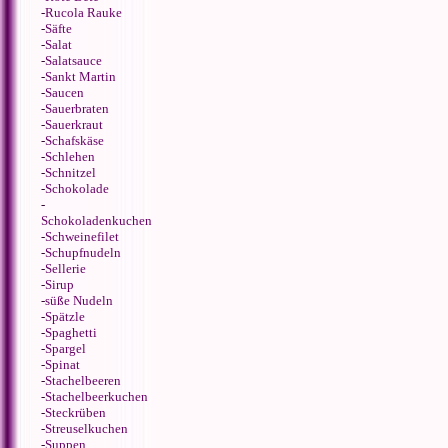
-
Rucola Rauke
-
Säfte
-
Salat
-
Salatsauce
-
Sankt Martin
-
Saucen
-
Sauerbraten
-
Sauerkraut
-
Schafskäse
-
Schlehen
-
Schnitzel
-
Schokolade
-
Schokoladenkuchen
-
Schweinefilet
-
Schupfnudeln
-
Sellerie
-
Sirup
-
süße Nudeln
-
Spätzle
-
Spaghetti
-
Spargel
-
Spinat
-
Stachelbeeren
-
Stachelbeerkuchen
-
Steckrüben
-
Streuselkuchen
-
Suppen