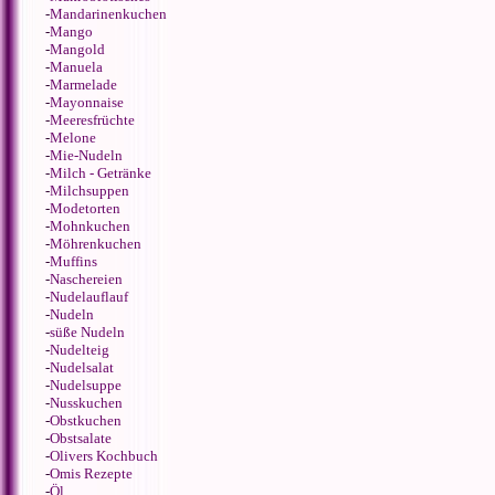
-
Mandarinenkuchen
-
Mango
-
Mangold
-
Manuela
-
Marmelade
-
Mayonnaise
-
Meeresfrüchte
-
Melone
-
Mie-Nudeln
-
Milch - Getränke
-
Milchsuppen
-
Modetorten
-
Mohnkuchen
-
Möhrenkuchen
-
Muffins
-
Naschereien
-
Nudelauflauf
-
Nudeln
-
süße Nudeln
-
Nudelteig
-
Nudelsalat
-
Nudelsuppe
-
Nusskuchen
-
Obstkuchen
-
Obstsalate
-
Olivers Kochbuch
-
Omis Rezepte
-
Öl