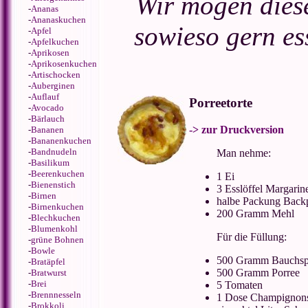
Wir mögen diese
-
Ananas
-
Ananaskuchen
sowieso gern es
-
Apfel
-
Apfelkuchen
-
Aprikosen
-
Aprikosenkuchen
-
Artischocken
-
Auberginen
-
Auflauf
Porreetorte
-
Avocado
-
Bärlauch
-> zur Druckversion
-
Bananen
-
Bananenkuchen
-
Bandnudeln
Man nehme:
-
Basilikum
-
Beerenkuchen
1 Ei
-
Bienenstich
3 Esslöffel Margarin
-
Birnen
halbe Packung Back
-
Birnenkuchen
200 Gramm Mehl
-
Blechkuchen
-
Blumenkohl
Für die Füllung:
-
grüne Bohnen
-
Bowle
500 Gramm Bauchs
-
Bratäpfel
500 Gramm Porree
-
Bratwurst
-
Brei
5 Tomaten
-
Brennnesseln
1 Dose Champignon
-
Brokkoli