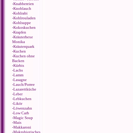
-
Knabbereien
-
Knoblauch
-
Kohlrabi
-
Kohlrouladen
-
Kohlsuppe
-
Kokoskuchen
-
Krapfen
-
Kräuterhexe
Monika
-
Kräuterquark
-
Kuchen
-
Kuchen ohne
Backen
-
Kürbis
-
Lachs
-
Lamm
-
Lasagne
-
Lauch/Porree
-
Lazarettküche
-
Leber
-
Lebkuchen
-
Likör
-
Löwenzahn
-
Low Carb
-
Magic Soup
-
Mais
-
Makkaroni
-
Makrobiotisches