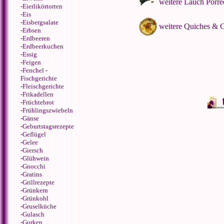
weitere Lauch Porre
-
Eierlikörtorten
-
Eis
-
Eisbergsalate
weitere Quiches & 
-
Erbsen
-
Erdbeeren
-
Erdbeerkuchen
-
Essig
-
Feigen
-
Fenchel
-
Fischgerichte
-
Fleischgerichte
-
Frikadellen
-
Früchtebrot
-
Frühlingszwiebeln
-
Gänse
-
Geburtstagsrezepte
-
Geflügel
-
Gelee
-
Giersch
-
Glühwein
-
Gnocchi
-
Gratins
-
Grillrezepte
-
Grünkern
-
Grünkohl
-
Gruselküche
-
Gulasch
-
Gurken