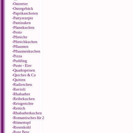
-
Ostereier
-
Ostergebäck
-
Paprikaschoten
-
Partyrezepte
-
Pastinaken
-
Pfannkuchen
-
Pesto
-
Pfirsiche
-
Pfirsichkuchen
-
Pflaumen
-
Pflaumenkuchen
-
Pizza
-
Pudding
-
Puste - Eier
-
Quarkspeisen
-
Quiches & Co
-
Quitten
-
Radieschen
-
Ravioli
-
Rhabarber
-
Reibekuchen
-
Reisgerichte
-
Rettich
-
Rhabarberkuchen
-
Romantisches für 2
-
Römertopf
-
Rosenkohl
-
Rote Bete