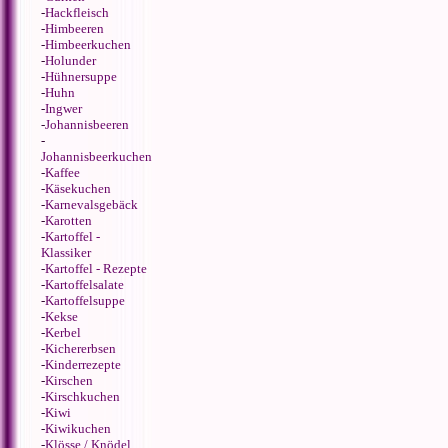
-
Hackfleisch
-
Himbeeren
-
Himbeerkuchen
-
Holunder
-
Hühnersuppe
-
Huhn
-
Ingwer
-
Johannisbeeren
-
Johannisbeerkuchen
-
Kaffee
-
Käsekuchen
-
Karnevalsgebäck
-
Karotten
-
Kartoffel -
Klassiker
-
Kartoffel - Rezepte
-
Kartoffelsalate
-
Kartoffelsuppe
-
Kekse
-
Kerbel
-
Kichererbsen
-
Kinderrezepte
-
Kirschen
-
Kirschkuchen
-
Kiwi
-
Kiwikuchen
-
Klösse / Knödel