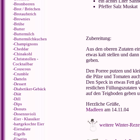
ein achtel Liter Sahn
-
Brombeeren
Pfeffer
Salz Muskat
-
Brot / Brötchen
-
Brotaufstrich
-
Brownies
-
Brühe
-
Butter
-
Buttermilch
Zubereitung:
-
Buttermilchkuchen
-
Champignons
Aus den oberen Zutaten ei
-
Cheddar
-
Chinakohl
etwas kalt stellen und dann
-
Christstollen
-
geben.
Cocktailbar
-
Couscous
Den Porree putzen und kle
-
Crumble
die Pilze und Tomaten auch
-
Datteln
Den Speck in etwas Fett gl
-
Dessert
restlichen Füllungszutaten
-
Diabetiker-Gebäck
auf den Teigboden geben u
-
Diät
-
Dill
Herzliche Grüße,
-
Dips
-
Donuts
Madleen
am
14.11.04
-
Dosenravioli
-
Eier - Klassiker
-
hartgekochte Eier
weitere Winter-Reze
-
Eiersalate
-
Eigelb
-
Eiweiss