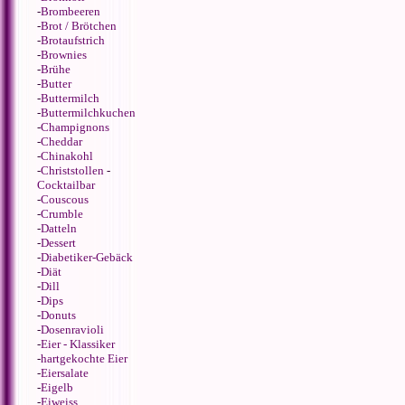
-
Brombeeren
-
Brot / Brötchen
-
Brotaufstrich
-
Brownies
-
Brühe
-
Butter
-
Buttermilch
-
Buttermilchkuchen
-
Champignons
-
Cheddar
-
Chinakohl
-
Christstollen
-
Cocktailbar
-
Couscous
-
Crumble
-
Datteln
-
Dessert
-
Diabetiker-Gebäck
-
Diät
-
Dill
-
Dips
-
Donuts
-
Dosenravioli
-
Eier - Klassiker
-
hartgekochte Eier
-
Eiersalate
-
Eigelb
-
Eiweiss