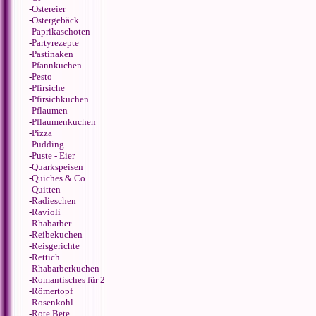
-
Ostereier
-
Ostergebäck
-
Paprikaschoten
-
Partyrezepte
-
Pastinaken
-
Pfannkuchen
-
Pesto
-
Pfirsiche
-
Pfirsichkuchen
-
Pflaumen
-
Pflaumenkuchen
-
Pizza
-
Pudding
-
Puste - Eier
-
Quarkspeisen
-
Quiches & Co
-
Quitten
-
Radieschen
-
Ravioli
-
Rhabarber
-
Reibekuchen
-
Reisgerichte
-
Rettich
-
Rhabarberkuchen
-
Romantisches für 2
-
Römertopf
-
Rosenkohl
-
Rote Bete