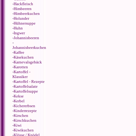
-
Hackfleisch
-
Himbeeren
-
Himbeerkuchen
-
Holunder
-
Hühnersuppe
-
Huhn
-
Ingwer
-
Johannisbeeren
-
Johannisbeerkuchen
-
Kaffee
-
Käsekuchen
-
Karnevalsgebäck
-
Karotten
-
Kartoffel -
Klassiker
-
Kartoffel - Rezepte
-
Kartoffelsalate
-
Kartoffelsuppe
-
Kekse
-
Kerbel
-
Kichererbsen
-
Kinderrezepte
-
Kirschen
-
Kirschkuchen
-
Kiwi
-
Kiwikuchen
-
Klösse / Knödel