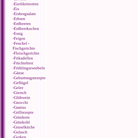
-
Eierlikörtorten
-
Eis
-
Eisbergsalate
-
Erbsen
-
Erdbeeren
-
Erdbeerkuchen
-
Essig
-
Feigen
-
Fenchel
-
Fischgerichte
-
Fleischgerichte
-
Frikadellen
-
Früchtebrot
-
Frühlingszwiebeln
-
Gänse
-
Geburtstagsrezepte
-
Geflügel
-
Gelee
-
Giersch
-
Glühwein
-
Gnocchi
-
Gratins
-
Grillrezepte
-
Grünkern
-
Grünkohl
-
Gruselküche
-
Gulasch
-
Gurken