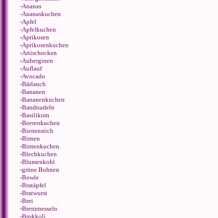
-
Ananas
-
Ananaskuchen
-
Apfel
-
Apfelkuchen
-
Aprikosen
-
Aprikosenkuchen
-
Artischocken
-
Auberginen
-
Auflauf
-
Avocado
-
Bärlauch
-
Bananen
-
Bananenkuchen
-
Bandnudeln
-
Basilikum
-
Beerenkuchen
-
Bienenstich
-
Birnen
-
Birnenkuchen
-
Blechkuchen
-
Blumenkohl
-
grüne Bohnen
-
Bowle
-
Bratäpfel
-
Bratwurst
-
Brei
-
Brennnesseln
-
Brokkoli