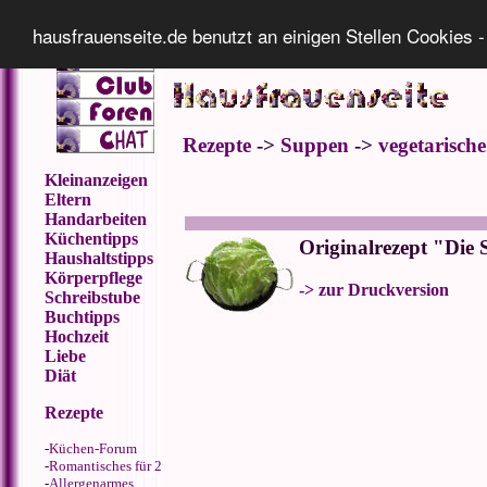
Impressum
Datenschutz
hausfrauenseite.de benutzt an einigen Stellen Cookies -
Rezepte
->
Suppen
->
vegetarisch
Kleinanzeigen
Eltern
Handarbeiten
Küchentipps
Originalrezept "Die
Haushaltstipps
Körperpflege
-> zur Druckversion
Schreibstube
Buchtipps
Hochzeit
Liebe
Diät
Rezepte
-
Küchen-Forum
-
Romantisches für 2
-
Allergenarmes