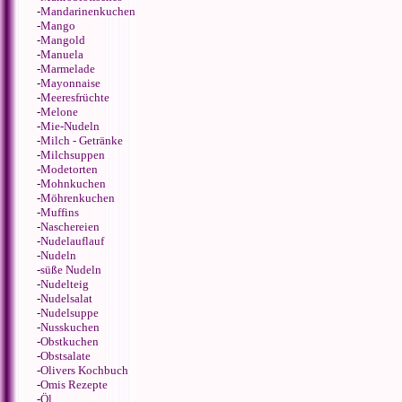
-
Mandarinenkuchen
-
Mango
-
Mangold
-
Manuela
-
Marmelade
-
Mayonnaise
-
Meeresfrüchte
-
Melone
-
Mie-Nudeln
-
Milch - Getränke
-
Milchsuppen
-
Modetorten
-
Mohnkuchen
-
Möhrenkuchen
-
Muffins
-
Naschereien
-
Nudelauflauf
-
Nudeln
-
süße Nudeln
-
Nudelteig
-
Nudelsalat
-
Nudelsuppe
-
Nusskuchen
-
Obstkuchen
-
Obstsalate
-
Olivers Kochbuch
-
Omis Rezepte
-
Öl