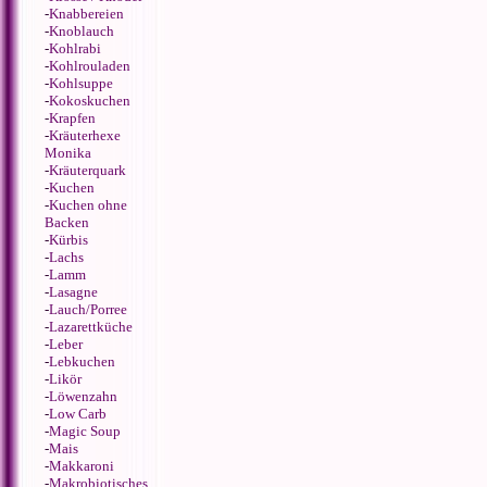
-
Knabbereien
-
Knoblauch
-
Kohlrabi
-
Kohlrouladen
-
Kohlsuppe
-
Kokoskuchen
-
Krapfen
-
Kräuterhexe
Monika
-
Kräuterquark
-
Kuchen
-
Kuchen ohne
Backen
-
Kürbis
-
Lachs
-
Lamm
-
Lasagne
-
Lauch/Porree
-
Lazarettküche
-
Leber
-
Lebkuchen
-
Likör
-
Löwenzahn
-
Low Carb
-
Magic Soup
-
Mais
-
Makkaroni
-
Makrobiotisches