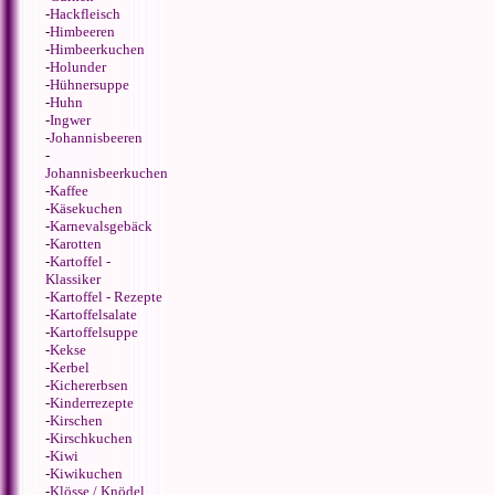
-
Hackfleisch
-
Himbeeren
-
Himbeerkuchen
-
Holunder
-
Hühnersuppe
-
Huhn
-
Ingwer
-
Johannisbeeren
-
Johannisbeerkuchen
-
Kaffee
-
Käsekuchen
-
Karnevalsgebäck
-
Karotten
-
Kartoffel -
Klassiker
-
Kartoffel - Rezepte
-
Kartoffelsalate
-
Kartoffelsuppe
-
Kekse
-
Kerbel
-
Kichererbsen
-
Kinderrezepte
-
Kirschen
-
Kirschkuchen
-
Kiwi
-
Kiwikuchen
-
Klösse / Knödel