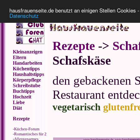
Impressum
Datenschutz
hausfrauenseite.de benutzt an einigen Stellen Cookies - 
Datenschutz
Rezepte
->
Scha
Kleinanzeigen
Schafskäse
Eltern
Handarbeiten
Küchentipps
Haushaltstipps
den gebackenen S
Körperpflege
Schreibstube
Restaurant entde
Buchtipps
Hochzeit
Liebe
vegetarisch
glutenfr
Diät
Rezepte
-
Küchen-Forum
-
Romantisches für 2
-
Allergenarmes
www.hausfrauenseite.de www.hausfrauensei