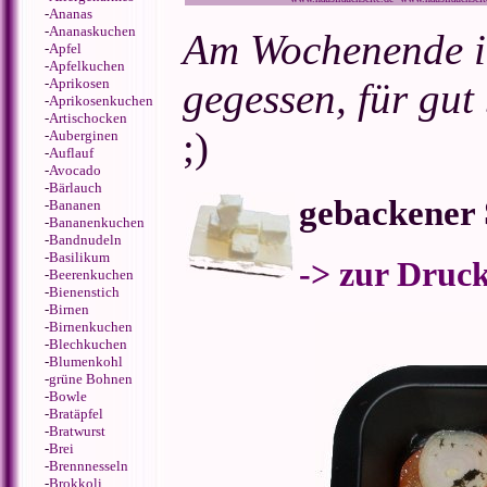
-
Ananas
-
Ananaskuchen
Am Wochenende in
-
Apfel
-
Apfelkuchen
-
Aprikosen
gegessen, für gut
-
Aprikosenkuchen
-
Artischocken
;)
-
Auberginen
-
Auflauf
-
Avocado
-
Bärlauch
gebackener 
-
Bananen
-
Bananenkuchen
-
Bandnudeln
-
Basilikum
-> zur Druc
-
Beerenkuchen
-
Bienenstich
-
Birnen
-
Birnenkuchen
-
Blechkuchen
-
Blumenkohl
-
grüne Bohnen
-
Bowle
-
Bratäpfel
-
Bratwurst
-
Brei
-
Brennnesseln
-
Brokkoli