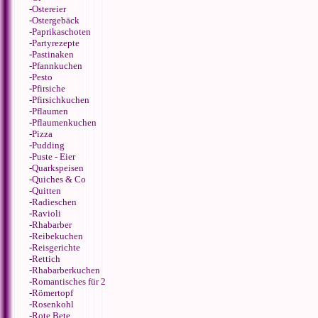
-
Ostereier
-
Ostergebäck
-
Paprikaschoten
-
Partyrezepte
-
Pastinaken
-
Pfannkuchen
-
Pesto
-
Pfirsiche
-
Pfirsichkuchen
-
Pflaumen
-
Pflaumenkuchen
-
Pizza
-
Pudding
-
Puste - Eier
-
Quarkspeisen
-
Quiches & Co
-
Quitten
-
Radieschen
-
Ravioli
-
Rhabarber
-
Reibekuchen
-
Reisgerichte
-
Rettich
-
Rhabarberkuchen
-
Romantisches für 2
-
Römertopf
-
Rosenkohl
-
Rote Bete