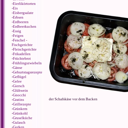
-
Eierlikörtorten
-
Eis
-
Eisbergsalate
-
Erbsen
-
Erdbeeren
-
Erdbeerkuchen
-
Essig
-
Feigen
-
Fenchel
-
Fischgerichte
-
Fleischgerichte
-
Frikadellen
-
Früchtebrot
-
Frühlingszwiebeln
-
Gänse
-
Geburtstagsrezepte
-
Geflügel
-
Gelee
-
Giersch
-
Glühwein
-
Gnocchi
der Schafskäse vor dem Backen
-
Gratins
-
Grillrezepte
-
Grünkern
-
Grünkohl
-
Gruselküche
-
Gulasch
-
Gurken