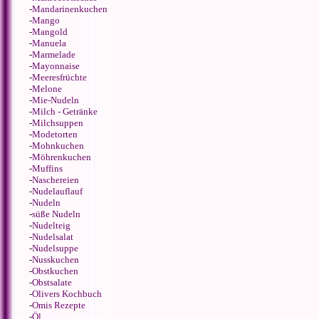
-
Mandarinenkuchen
-
Mango
-
Mangold
-
Manuela
-
Marmelade
-
Mayonnaise
-
Meeresfrüchte
-
Melone
-
Mie-Nudeln
-
Milch - Getränke
-
Milchsuppen
-
Modetorten
-
Mohnkuchen
-
Möhrenkuchen
-
Muffins
-
Naschereien
-
Nudelauflauf
-
Nudeln
-
süße Nudeln
-
Nudelteig
-
Nudelsalat
-
Nudelsuppe
-
Nusskuchen
-
Obstkuchen
-
Obstsalate
-
Olivers Kochbuch
-
Omis Rezepte
-
Öl