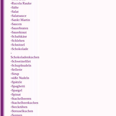
-
Rucola Rauke
-
Säfte
-
Salat
-
Salatsauce
-
Sankt Martin
-
Saucen
-
Sauerbraten
-
Sauerkraut
-
Schafskäse
-
Schlehen
-
Schnitzel
-
Schokolade
-
Schokoladenkuchen
-
Schweinefilet
-
Schupfnudeln
-
Sellerie
-
Sirup
-
süße Nudeln
-
Spätzle
-
Spaghetti
-
Spargel
-
Spinat
-
Stachelbeeren
-
Stachelbeerkuchen
-
Steckrüben
-
Streuselkuchen
-
Suppen