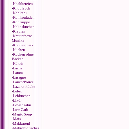
-
Knabbereien
-
Knoblauch
-
Kohlrabi
-
Kohlrouladen
-
Kohlsuppe
-
Kokoskuchen
-
Krapfen
-
Kräuterhexe
Monika
-
Kräuterquark
-
Kuchen
-
Kuchen ohne
Backen
-
Kürbis
-
Lachs
-
Lamm
-
Lasagne
-
Lauch/Porree
-
Lazarettküche
-
Leber
-
Lebkuchen
-
Likör
-
Löwenzahn
-
Low Carb
-
Magic Soup
-
Mais
-
Makkaroni
-
Makrobiotisches