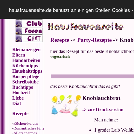
Impressum
Datenschutz
hausfrauenseite.de benutzt an einigen Stellen Cookies -
Rezepte
->
Party-Rezepte
-> Knob
Kleinanzeigen
hier das Rezept für das beste Knoblauchbrot 
Eltern
vegetarisch
Handarbeiten
Küchentipps
Haushaltstipps
Körperpflege
Schreibstube
das beste Knoblauchbrot das es gibt!
Buchtipps
Hochzeit
Knoblauchbrot
Liebe
Diät
-> zur Druckversion
Rezepte
Man nehme:
-
Küchen-Forum
-
Romantisches für 2
1 großer Laib Weißb
-
Allergenarmes