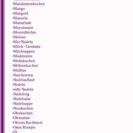
-
Mandarinenkuchen
-
Mango
-
Mangold
-
Manuela
-
Marmelade
-
Mayonnaise
-
Meeresfrüchte
-
Melone
-
Mie-Nudeln
-
Milch - Getränke
-
Milchsuppen
-
Modetorten
-
Mohnkuchen
-
Möhrenkuchen
-
Muffins
-
Naschereien
-
Nudelauflauf
-
Nudeln
-
süße Nudeln
-
Nudelteig
-
Nudelsalat
-
Nudelsuppe
-
Nusskuchen
-
Obstkuchen
-
Obstsalate
-
Olivers Kochbuch
-
Omis Rezepte
-
Öl