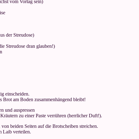
ichst vom Vortag sein)
äse
aus der Streudose)
die Streudose dran glauben!)
n
ig einscheiden.
 das Brot am Boden zusammenhängend bleibt!
en und auspressen
Kräutern zu einer Paste verrühren (herrlicher Duft!).
 von beiden Seiten auf die Brotscheiben streichen.
 Laib verteilen.