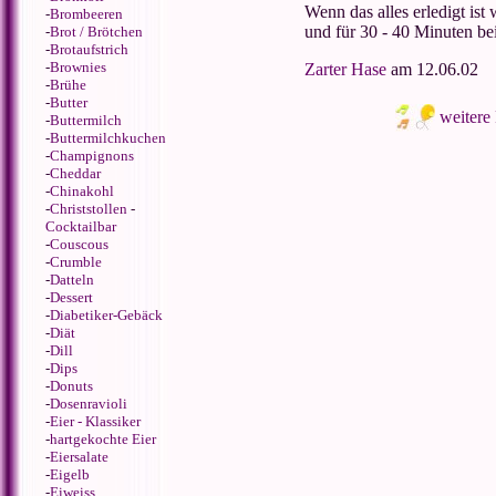
Wenn das alles erledigt ist
-
Brombeeren
und für 30 - 40 Minuten b
-
Brot / Brötchen
-
Brotaufstrich
-
Brownies
Zarter Hase
am 12.06.02
-
Brühe
-
Butter
weitere
-
Buttermilch
-
Buttermilchkuchen
-
Champignons
-
Cheddar
-
Chinakohl
-
Christstollen
-
Cocktailbar
-
Couscous
-
Crumble
-
Datteln
-
Dessert
-
Diabetiker-Gebäck
-
Diät
-
Dill
-
Dips
-
Donuts
-
Dosenravioli
-
Eier - Klassiker
-
hartgekochte Eier
-
Eiersalate
-
Eigelb
-
Eiweiss