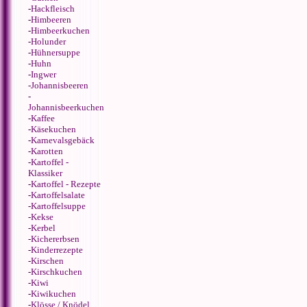
-
Hackfleisch
-
Himbeeren
-
Himbeerkuchen
-
Holunder
-
Hühnersuppe
-
Huhn
-
Ingwer
-
Johannisbeeren
-
Johannisbeerkuchen
-
Kaffee
-
Käsekuchen
-
Karnevalsgebäck
-
Karotten
-
Kartoffel -
Klassiker
-
Kartoffel - Rezepte
-
Kartoffelsalate
-
Kartoffelsuppe
-
Kekse
-
Kerbel
-
Kichererbsen
-
Kinderrezepte
-
Kirschen
-
Kirschkuchen
-
Kiwi
-
Kiwikuchen
-
Klösse / Knödel