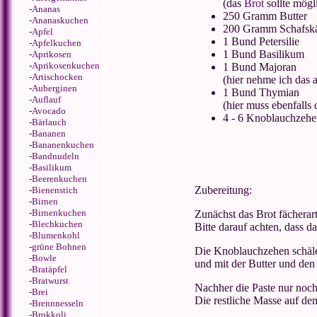
(das
Brot
sollte mögl
-
Ananas
250 Gramm Butter
-
Ananaskuchen
200 Gramm Schafsk
-
Apfel
1 Bund Petersilie
-
Apfelkuchen
1 Bund Basilikum
-
Aprikosen
-
Aprikosenkuchen
1 Bund Majoran
-
Artischocken
(hier nehme ich das 
-
Auberginen
1 Bund Thymian
-
Auflauf
(hier muss ebenfalls 
-
Avocado
4 - 6 Knoblauchzehe
-
Bärlauch
-
Bananen
-
Bananenkuchen
-
Bandnudeln
-
Basilikum
-
Beerenkuchen
Zubereitung:
-
Bienenstich
-
Birnen
-
Birnenkuchen
Zunächst das Brot fächerart
-
Blechkuchen
Bitte darauf achten, dass
-
Blumenkohl
-
grüne Bohnen
Die Knoblauchzehen schäl
-
Bowle
und mit der Butter und den 
-
Bratäpfel
-
Bratwurst
Nachher die Paste nur noch
-
Brei
Die restliche Masse auf dem
-
Brennnesseln
-
Brokkoli