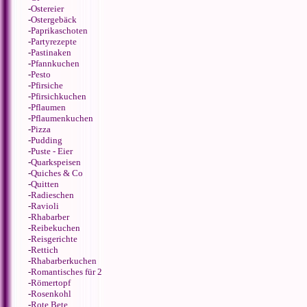
-
Ostereier
-
Ostergebäck
-
Paprikaschoten
-
Partyrezepte
-
Pastinaken
-
Pfannkuchen
-
Pesto
-
Pfirsiche
-
Pfirsichkuchen
-
Pflaumen
-
Pflaumenkuchen
-
Pizza
-
Pudding
-
Puste - Eier
-
Quarkspeisen
-
Quiches & Co
-
Quitten
-
Radieschen
-
Ravioli
-
Rhabarber
-
Reibekuchen
-
Reisgerichte
-
Rettich
-
Rhabarberkuchen
-
Romantisches für 2
-
Römertopf
-
Rosenkohl
-
Rote Bete