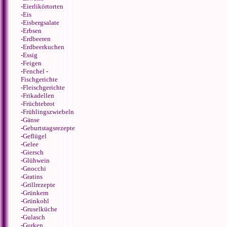
-
Eierlikörtorten
-
Eis
-
Eisbergsalate
-
Erbsen
-
Erdbeeren
-
Erdbeerkuchen
-
Essig
-
Feigen
-
Fenchel
-
Fischgerichte
-
Fleischgerichte
-
Frikadellen
-
Früchtebrot
-
Frühlingszwiebeln
-
Gänse
-
Geburtstagsrezepte
-
Geflügel
-
Gelee
-
Giersch
-
Glühwein
-
Gnocchi
-
Gratins
-
Grillrezepte
-
Grünkern
-
Grünkohl
-
Gruselküche
-
Gulasch
-
Gurken