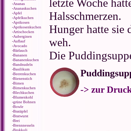
letzte Woche hatt
-
Ananas
-
Ananaskuchen
Halsschmerzen.
-
Apfel
-
Apfelkuchen
-
Aprikosen
Hunger hatte sie d
-
Aprikosenkuchen
-
Artischocken
-
Auberginen
weh.
-
Auflauf
-
Avocado
-
Bärlauch
Die Puddingsuppe
-
Bananen
-
Bananenkuchen
-
Bandnudeln
-
Basilikum
Puddingsup
-
Beerenkuchen
-
Bienenstich
-
Birnen
-> zur Druc
-
Birnenkuchen
-
Blechkuchen
-
Blumenkohl
-
grüne Bohnen
-
Bowle
-
Bratäpfel
-
Bratwurst
-
Brei
-
Brennnesseln
-
Brokkoli