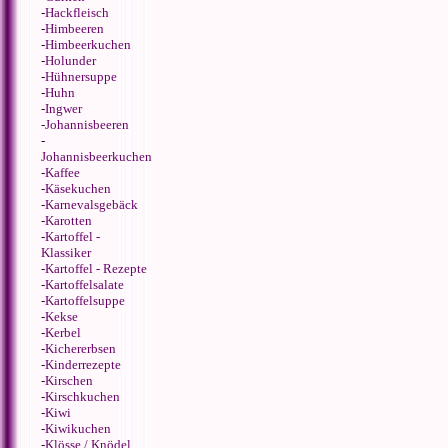
-
Hackfleisch
-
Himbeeren
-
Himbeerkuchen
-
Holunder
-
Hühnersuppe
-
Huhn
-
Ingwer
-
Johannisbeeren
-
Johannisbeerkuchen
-
Kaffee
-
Käsekuchen
-
Karnevalsgebäck
-
Karotten
-
Kartoffel -
Klassiker
-
Kartoffel - Rezepte
-
Kartoffelsalate
-
Kartoffelsuppe
-
Kekse
-
Kerbel
-
Kichererbsen
-
Kinderrezepte
-
Kirschen
-
Kirschkuchen
-
Kiwi
-
Kiwikuchen
-
Klösse / Knödel