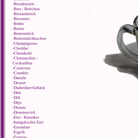
-
Brombeeren
-
Brot / Brötchen
-
Brotaufstrich
-
Brownies
-
Brühe
-
Butter
-
Buttermilch
-
Buttermilchkuchen
-
Champignons
-
Cheddar
-
Chinakohl
-
Christstollen
-
Cocktailbar
-
Couscous
-
Crumble
-
Datteln
-
Dessert
-
Diabetiker-Gebäck
-
Diät
-
Dill
-
Dips
-
Donuts
-
Dosenravioli
-
Eier - Klassiker
-
hartgekochte Eier
-
Eiersalate
-
Eigelb
-
Eiweiss