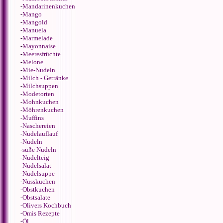
-
Mandarinenkuchen
-
Mango
-
Mangold
-
Manuela
-
Marmelade
-
Mayonnaise
-
Meeresfrüchte
-
Melone
-
Mie-Nudeln
-
Milch - Getränke
-
Milchsuppen
-
Modetorten
-
Mohnkuchen
-
Möhrenkuchen
-
Muffins
-
Naschereien
-
Nudelauflauf
-
Nudeln
-
süße Nudeln
-
Nudelteig
-
Nudelsalat
-
Nudelsuppe
-
Nusskuchen
-
Obstkuchen
-
Obstsalate
-
Olivers Kochbuch
-
Omis Rezepte
-
Öl