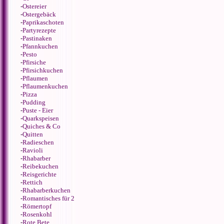
-
Ostereier
-
Ostergebäck
-
Paprikaschoten
-
Partyrezepte
-
Pastinaken
-
Pfannkuchen
-
Pesto
-
Pfirsiche
-
Pfirsichkuchen
-
Pflaumen
-
Pflaumenkuchen
-
Pizza
-
Pudding
-
Puste - Eier
-
Quarkspeisen
-
Quiches & Co
-
Quitten
-
Radieschen
-
Ravioli
-
Rhabarber
-
Reibekuchen
-
Reisgerichte
-
Rettich
-
Rhabarberkuchen
-
Romantisches für 2
-
Römertopf
-
Rosenkohl
-
Rote Bete