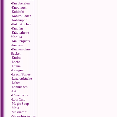
-
Knabbereien
-
Knoblauch
-
Kohlrabi
-
Kohlrouladen
-
Kohlsuppe
-
Kokoskuchen
-
Krapfen
-
Kräuterhexe
Monika
-
Kräuterquark
-
Kuchen
-
Kuchen ohne
Backen
-
Kürbis
-
Lachs
-
Lamm
-
Lasagne
-
Lauch/Porree
-
Lazarettküche
-
Leber
-
Lebkuchen
-
Likör
-
Löwenzahn
-
Low Carb
-
Magic Soup
-
Mais
-
Makkaroni
-
Makrobiotisches