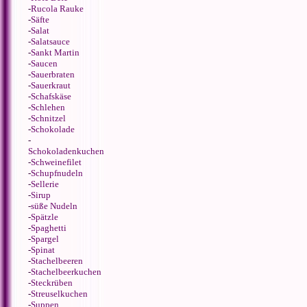
-
Rucola Rauke
-
Säfte
-
Salat
-
Salatsauce
-
Sankt Martin
-
Saucen
-
Sauerbraten
-
Sauerkraut
-
Schafskäse
-
Schlehen
-
Schnitzel
-
Schokolade
-
Schokoladenkuchen
-
Schweinefilet
-
Schupfnudeln
-
Sellerie
-
Sirup
-
süße Nudeln
-
Spätzle
-
Spaghetti
-
Spargel
-
Spinat
-
Stachelbeeren
-
Stachelbeerkuchen
-
Steckrüben
-
Streuselkuchen
-
Suppen