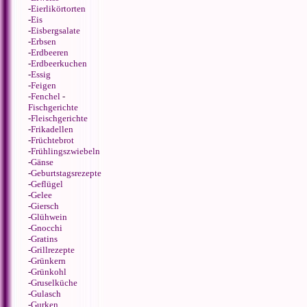
-
Eierlikörtorten
-
Eis
-
Eisbergsalate
-
Erbsen
-
Erdbeeren
-
Erdbeerkuchen
-
Essig
-
Feigen
-
Fenchel
-
Fischgerichte
-
Fleischgerichte
-
Frikadellen
-
Früchtebrot
-
Frühlingszwiebeln
-
Gänse
-
Geburtstagsrezepte
-
Geflügel
-
Gelee
-
Giersch
-
Glühwein
-
Gnocchi
-
Gratins
-
Grillrezepte
-
Grünkern
-
Grünkohl
-
Gruselküche
-
Gulasch
-
Gurken