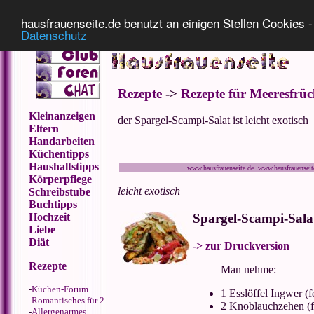
Impressum
Datenschutz
hausfrauenseite.de benutzt an einigen Stellen Cookies - 
Datenschutz
Rezepte
->
Rezepte für Meeresfrüc
Kleinanzeigen
der Spargel-Scampi-Salat ist leicht exotisch
Eltern
Handarbeiten
Küchentipps
Haushaltstipps
www.hausfrauenseite.de www.hausfrauensei
Körperpflege
leicht exotisch
Schreibstube
Buchtipps
Hochzeit
Spargel-Scampi-Sala
Liebe
Diät
-> zur Druckversion
Rezepte
Man nehme:
-
Küchen-Forum
1 Esslöffel Ingwer (f
-
Romantisches für 2
2 Knoblauchzehen (f
-
Allergenarmes