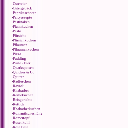
-
Ostereier
-
Ostergebäck
-
Paprikaschoten
-
Partyrezepte
-
Pastinaken
-
Pfannkuchen
-
Pesto
-
Pfirsiche
-
Pfirsichkuchen
-
Pflaumen
-
Pflaumenkuchen
-
Pizza
-
Pudding
-
Puste - Eier
-
Quarkspeisen
-
Quiches & Co
-
Quitten
-
Radieschen
-
Ravioli
-
Rhabarber
-
Reibekuchen
-
Reisgerichte
-
Rettich
-
Rhabarberkuchen
-
Romantisches für 2
-
Römertopf
-
Rosenkohl
-
Rote Bete