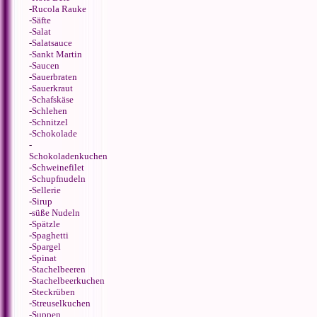
-
Rucola Rauke
-
Säfte
-
Salat
-
Salatsauce
-
Sankt Martin
-
Saucen
-
Sauerbraten
-
Sauerkraut
-
Schafskäse
-
Schlehen
-
Schnitzel
-
Schokolade
-
Schokoladenkuchen
-
Schweinefilet
-
Schupfnudeln
-
Sellerie
-
Sirup
-
süße Nudeln
-
Spätzle
-
Spaghetti
-
Spargel
-
Spinat
-
Stachelbeeren
-
Stachelbeerkuchen
-
Steckrüben
-
Streuselkuchen
-
Suppen