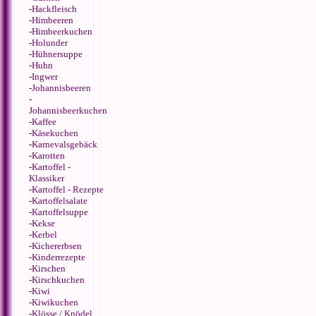
-
Hackfleisch
-
Himbeeren
-
Himbeerkuchen
-
Holunder
-
Hühnersuppe
-
Huhn
-
Ingwer
-
Johannisbeeren
-
Johannisbeerkuchen
-
Kaffee
-
Käsekuchen
-
Karnevalsgebäck
-
Karotten
-
Kartoffel -
Klassiker
-
Kartoffel - Rezepte
-
Kartoffelsalate
-
Kartoffelsuppe
-
Kekse
-
Kerbel
-
Kichererbsen
-
Kinderrezepte
-
Kirschen
-
Kirschkuchen
-
Kiwi
-
Kiwikuchen
-
Klösse / Knödel