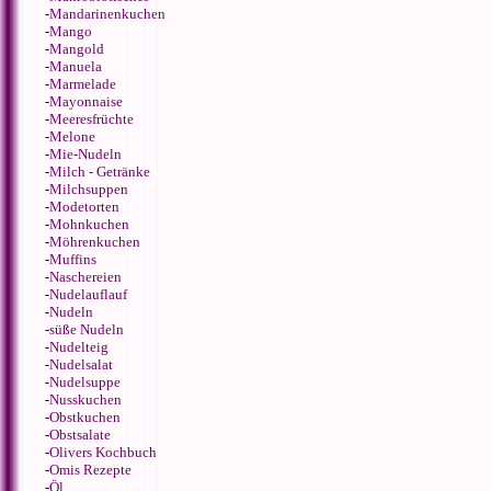
-
Mandarinenkuchen
-
Mango
-
Mangold
-
Manuela
-
Marmelade
-
Mayonnaise
-
Meeresfrüchte
-
Melone
-
Mie-Nudeln
-
Milch - Getränke
-
Milchsuppen
-
Modetorten
-
Mohnkuchen
-
Möhrenkuchen
-
Muffins
-
Naschereien
-
Nudelauflauf
-
Nudeln
-
süße Nudeln
-
Nudelteig
-
Nudelsalat
-
Nudelsuppe
-
Nusskuchen
-
Obstkuchen
-
Obstsalate
-
Olivers Kochbuch
-
Omis Rezepte
-
Öl