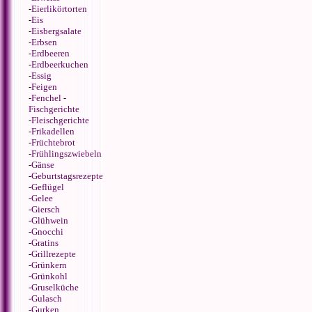
-
Eierlikörtorten
-
Eis
-
Eisbergsalate
-
Erbsen
-
Erdbeeren
-
Erdbeerkuchen
-
Essig
-
Feigen
-
Fenchel
-
Fischgerichte
-
Fleischgerichte
-
Frikadellen
-
Früchtebrot
-
Frühlingszwiebeln
-
Gänse
-
Geburtstagsrezepte
-
Geflügel
-
Gelee
-
Giersch
-
Glühwein
-
Gnocchi
-
Gratins
-
Grillrezepte
-
Grünkern
-
Grünkohl
-
Gruselküche
-
Gulasch
-
Gurken