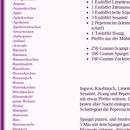
1 Esslöffel Limettens
-
Ananas
1 Esslöffel Zitronens
-
Ananaskuchen
3 Esslöffel helle Soj
-
Apfel
3 Esslöffel Sesamöl
-
Apfelkuchen
-
Aprikosen
2 Peperoncini (kleine
-
Aprikosenkuchen
scharf)
-
Artischocken
1 Teelöffel Honig
-
Auberginen
Pfeffer aus der Mühl
-
Auflauf
-
Avocado
250 Gramm Scampi (
-
Bärlauch
500 Gramm Spargel
-
Bananen
100 Gramm Zuckerer
-
Bananenkuchen
-
Bandnudeln
-
Basilikum
-
Beerenkuchen
-
Bienenstich
-
Birnen
-
Birnenkuchen
Ingwer, Knoblauch, Limette
-
Blechkuchen
Sesamöl, Honig und Pepero
-
Blumenkohl
mit etwas Pfeffer würzen.
-
grüne Bohnen
besten über Nacht einlege
-
Bowle
Schärfegrad die Peperoncin
-
Bratäpfel
-
Bratwurst
Spargel putzen, und bissfes
-
Brei
5 Min mit dem Spargel garz
-
Brennnesseln
-
Brokkoli
Marinade nehmen, abtropfen