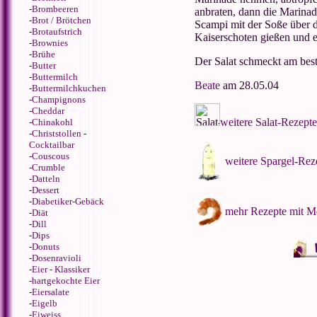
-
Brombeeren
anbraten, dann die Marinad
-
Brot / Brötchen
Scampi mit der Soße über d
-
Brotaufstrich
Kaiserschoten gießen und e
-
Brownies
-
Brühe
Der Salat schmeckt am best
-
Butter
-
Buttermilch
Beate
am 28.05.04
-
Buttermilchkuchen
-
Champignons
-
Cheddar
weitere Salat-Rezepte
-
Chinakohl
-
Christstollen
-
Cocktailbar
-
Couscous
weitere Spargel-Rez
-
Crumble
-
Datteln
-
Dessert
-
Diabetiker-Gebäck
mehr Rezepte mit M
-
Diät
-
Dill
-
Dips
-
Donuts
-
Dosenravioli
-
Eier - Klassiker
-
hartgekochte Eier
-
Eiersalate
-
Eigelb
-
Eiweiss