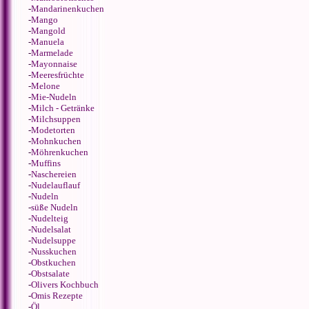
-
Mandarinenkuchen
-
Mango
-
Mangold
-
Manuela
-
Marmelade
-
Mayonnaise
-
Meeresfrüchte
-
Melone
-
Mie-Nudeln
-
Milch - Getränke
-
Milchsuppen
-
Modetorten
-
Mohnkuchen
-
Möhrenkuchen
-
Muffins
-
Naschereien
-
Nudelauflauf
-
Nudeln
-
süße Nudeln
-
Nudelteig
-
Nudelsalat
-
Nudelsuppe
-
Nusskuchen
-
Obstkuchen
-
Obstsalate
-
Olivers Kochbuch
-
Omis Rezepte
-
Öl