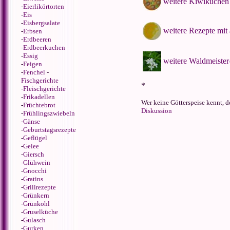
weitere Kiwikuchen
-
Eierlikörtorten
-
Eis
-
Eisbergsalate
weitere Rezepte mit
-
Erbsen
-
Erdbeeren
-
Erdbeerkuchen
-
Essig
weitere Waldmeister
-
Feigen
-
Fenchel
-
Fischgerichte
*
-
Fleischgerichte
-
Frikadellen
Wer keine Götterspeise kennt, de
-
Früchtebrot
Diskussion
-
Frühlingszwiebeln
-
Gänse
-
Geburtstagsrezepte
-
Geflügel
-
Gelee
-
Giersch
-
Glühwein
-
Gnocchi
-
Gratins
-
Grillrezepte
-
Grünkern
-
Grünkohl
-
Gruselküche
-
Gulasch
-
Gurken