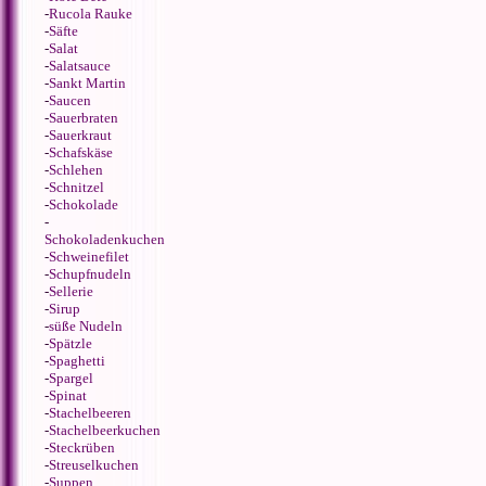
-
Rucola Rauke
-
Säfte
-
Salat
-
Salatsauce
-
Sankt Martin
-
Saucen
-
Sauerbraten
-
Sauerkraut
-
Schafskäse
-
Schlehen
-
Schnitzel
-
Schokolade
-
Schokoladenkuchen
-
Schweinefilet
-
Schupfnudeln
-
Sellerie
-
Sirup
-
süße Nudeln
-
Spätzle
-
Spaghetti
-
Spargel
-
Spinat
-
Stachelbeeren
-
Stachelbeerkuchen
-
Steckrüben
-
Streuselkuchen
-
Suppen