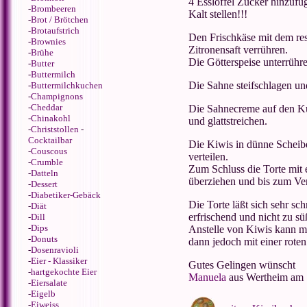
4 Esslöffel Zucker hinzufü
-
Brombeeren
Kalt stellen!!!
-
Brot / Brötchen
-
Brotaufstrich
Den Frischkäse mit dem res
-
Brownies
Zitronensaft verrühren.
-
Brühe
Die Götterspeise unterrühr
-
Butter
-
Buttermilch
Die Sahne steifschlagen un
-
Buttermilchkuchen
-
Champignons
-
Cheddar
Die Sahnecreme auf den K
-
Chinakohl
und glattstreichen.
-
Christstollen
-
Cocktailbar
Die Kiwis in dünne Schei
-
Couscous
verteilen.
-
Crumble
Zum Schluss die Torte mit 
-
Datteln
überziehen und bis zum Verz
-
Dessert
-
Diabetiker-Gebäck
Die Torte läßt sich sehr sc
-
Diät
erfrischend und nicht zu sü
-
Dill
-
Dips
Anstelle von Kiwis kann 
-
Donuts
dann jedoch mit einer roten
-
Dosenravioli
-
Eier - Klassiker
Gutes Gelingen wünscht
-
hartgekochte Eier
Manuela
aus Wertheim am 
-
Eiersalate
-
Eigelb
-
Eiweiss