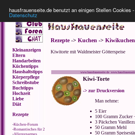
Impressum
Datenschutz
hausfrauenseite.de benutzt an einigen Stellen Cookies - 
Datenschutz
Rezepte
->
Kuchen
->
Kiwikuchen
Kleinanzeigen
Kiwitorte mit Waldmeister Götterspeise
Eltern
Handarbeiten
Küchentipps
Haushaltstipps
www.hausfrauenseite.de www.hausfrauensei
Körperpflege
Kiwi-Torte
Schreibstube
Buchtipps
-> zur Druckversion
Hochzeit
Liebe
Man nehme:
Diät
5 Eier
Rezepte
100 Gramm Zucker
+
3 Päckchen Vanillez
-
Küchen-Forum
50 Gramm Mehl
-
Romantisches für 2
50 Gramm Speisestä
-
Allergenarmes