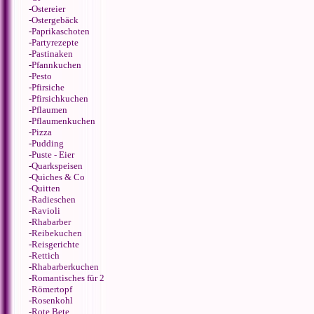
-
Ostereier
-
Ostergebäck
-
Paprikaschoten
-
Partyrezepte
-
Pastinaken
-
Pfannkuchen
-
Pesto
-
Pfirsiche
-
Pfirsichkuchen
-
Pflaumen
-
Pflaumenkuchen
-
Pizza
-
Pudding
-
Puste - Eier
-
Quarkspeisen
-
Quiches & Co
-
Quitten
-
Radieschen
-
Ravioli
-
Rhabarber
-
Reibekuchen
-
Reisgerichte
-
Rettich
-
Rhabarberkuchen
-
Romantisches für 2
-
Römertopf
-
Rosenkohl
-
Rote Bete