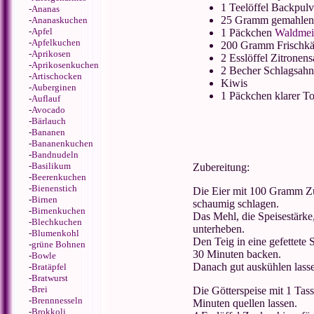
1 Teelöffel Backpulv
-
Ananas
25 Gramm gemahlen
-
Ananaskuchen
-
Apfel
1 Päckchen
Waldmei
-
Apfelkuchen
200 Gramm Frischkä
-
Aprikosen
2 Esslöffel Zitronens
-
Aprikosenkuchen
2 Becher Schlagsahn
-
Artischocken
Kiwis
-
Auberginen
1 Päckchen klarer To
-
Auflauf
-
Avocado
-
Bärlauch
-
Bananen
-
Bananenkuchen
-
Bandnudeln
-
Basilikum
Zubereitung:
-
Beerenkuchen
-
Bienenstich
Die Eier mit 100 Gramm Zu
-
Birnen
schaumig schlagen.
-
Birnenkuchen
Das Mehl, die Speisestärke
-
Blechkuchen
unterheben.
-
Blumenkohl
Den Teig in eine gefettete
-
grüne Bohnen
30 Minuten backen.
-
Bowle
Danach gut auskühlen lass
-
Bratäpfel
-
Bratwurst
-
Brei
Die Götterspeise mit 1 Tas
-
Brennnesseln
Minuten quellen lassen.
-
Brokkoli