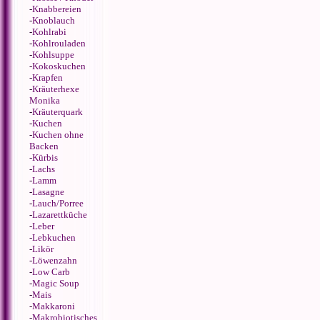
-
Knabbereien
-
Knoblauch
-
Kohlrabi
-
Kohlrouladen
-
Kohlsuppe
-
Kokoskuchen
-
Krapfen
-
Kräuterhexe
Monika
-
Kräuterquark
-
Kuchen
-
Kuchen ohne
Backen
-
Kürbis
-
Lachs
-
Lamm
-
Lasagne
-
Lauch/Porree
-
Lazarettküche
-
Leber
-
Lebkuchen
-
Likör
-
Löwenzahn
-
Low Carb
-
Magic Soup
-
Mais
-
Makkaroni
-
Makrobiotisches