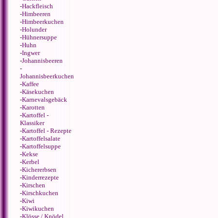
-
Hackfleisch
-
Himbeeren
-
Himbeerkuchen
-
Holunder
-
Hühnersuppe
-
Huhn
-
Ingwer
-
Johannisbeeren
-
Johannisbeerkuchen
-
Kaffee
-
Käsekuchen
-
Karnevalsgebäck
-
Karotten
-
Kartoffel -
Klassiker
-
Kartoffel - Rezepte
-
Kartoffelsalate
-
Kartoffelsuppe
-
Kekse
-
Kerbel
-
Kichererbsen
-
Kinderrezepte
-
Kirschen
-
Kirschkuchen
-
Kiwi
-
Kiwikuchen
-
Klösse / Knödel