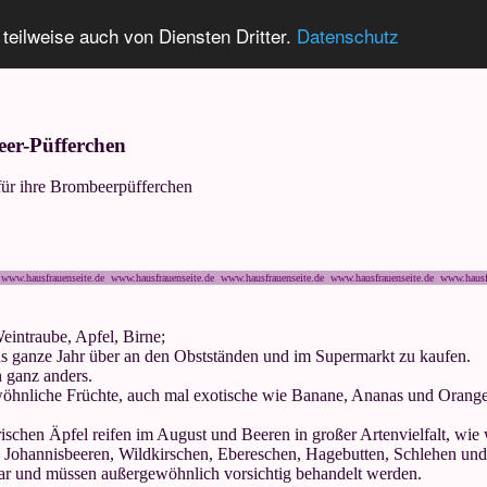
 teilweise auch von Diensten Dritter.
Datenschutz
er-Püfferchen
 für ihre Brombeerpüfferchen
www.hausfrauenseite.de www.hausfrauenseite.de www.hausfrauenseite.de www.hausfrauenseite.de www.hausf
eintraube, Apfel, Birne;
das ganze Jahr über an den Obstständen und im Supermarkt zu kaufen.
 ganz anders.
hnliche Früchte, auch mal exotische wie Banane, Ananas und Orange. 
rischen Äpfel reifen im August und Beeren in großer Artenvielfalt, wie 
e Johannisbeeren, Wildkirschen, Ebereschen, Hagebutten, Schlehen un
ltbar und müssen außergewöhnlich vorsichtig behandelt werden.