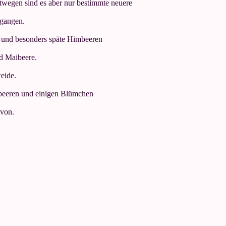
twegen sind es aber nur bestimmte neuere
egangen.
te und besonders späte Himbeeren
nd Maibeere.
eide.
rdbeeren und einigen Blümchen
avon.