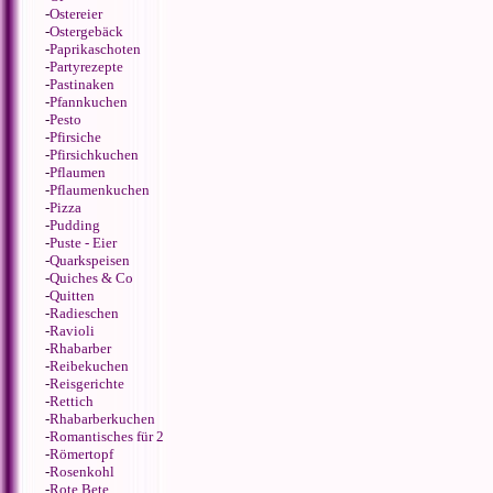
-
Ostereier
-
Ostergebäck
-
Paprikaschoten
-
Partyrezepte
-
Pastinaken
-
Pfannkuchen
-
Pesto
-
Pfirsiche
-
Pfirsichkuchen
-
Pflaumen
-
Pflaumenkuchen
-
Pizza
-
Pudding
-
Puste - Eier
-
Quarkspeisen
-
Quiches & Co
-
Quitten
-
Radieschen
-
Ravioli
-
Rhabarber
-
Reibekuchen
-
Reisgerichte
-
Rettich
-
Rhabarberkuchen
-
Romantisches für 2
-
Römertopf
-
Rosenkohl
-
Rote Bete