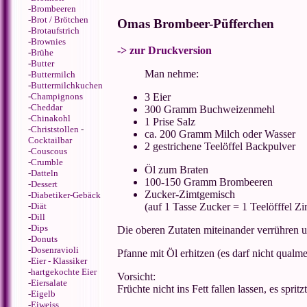
-
Brombeeren
-
Brot / Brötchen
Omas Brombeer-Püfferchen
-
Brotaufstrich
-
Brownies
-> zur Druckversion
-
Brühe
-
Butter
Man nehme:
-
Buttermilch
-
Buttermilchkuchen
3 Eier
-
Champignons
-
Cheddar
300 Gramm Buchweizenmehl
-
Chinakohl
1 Prise Salz
-
Christstollen
-
ca. 200 Gramm Milch
oder Wasser
Cocktailbar
2 gestrichene Teelöffel Backpulver
-
Couscous
-
Crumble
Öl zum Braten
-
Datteln
100-150 Gramm Brombeeren
-
Dessert
Zucker-Zimtgemisch
-
Diabetiker-Gebäck
(auf 1 Tasse Zucker = 1 Teelöfffel Zi
-
Diät
-
Dill
-
Dips
Die oberen Zutaten miteinander verrühren u
-
Donuts
-
Dosenravioli
Pfanne mit Öl erhitzen (es darf nicht qualm
-
Eier - Klassiker
-
hartgekochte Eier
Vorsicht:
-
Eiersalate
Früchte nicht ins Fett fallen lassen, es spritz
-
Eigelb
-
Eiweiss