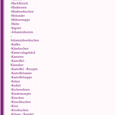
-
Hackfleisch
-
Himbeeren
-
Himbeerkuchen
-
Holunder
-
Hühnersuppe
-
Huhn
-
Ingwer
-
Johannisbeeren
-
Johannisbeerkuchen
-
Kaffee
-
Käsekuchen
-
Karnevalsgebäck
-
Karotten
-
Kartoffel -
Klassiker
-
Kartoffel - Rezepte
-
Kartoffelsalate
-
Kartoffelsuppe
-
Kekse
-
Kerbel
-
Kichererbsen
-
Kinderrezepte
-
Kirschen
-
Kirschkuchen
-
Kiwi
-
Kiwikuchen
-
Klösse / Knödel