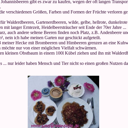
ohannisbeeren gibt es zwar zu kaufen, wegen der oft langen Transpor
.
 die verschiedenen Größen, Farben und Formen der Früchte verloren g
für Walderdbeeren, Gartenerdbeeren, wilde, gelbe, hellrote, dunkelro
it langer Erntezeit, Heidelbeersträucher seit Ende der 70er Jahre ...
warz, auch andere seltene Beeren finden noch Platz, z.B. Andenbeere u
², nein ich habe meinen Garten nur geschickt aufgeteilt.
/3 meiner Hecke mit Brombeeren und Himbeeren grenzen an eine Kuhw
 möchte nur von einer möglichen Vielfalt schwärmen.
einen kleinen Obstbaum in einem 100l Kübel ziehen und ihn mit Walde
s ... nur leider haben Mensch und Tier nicht so einen großen Nutzen d