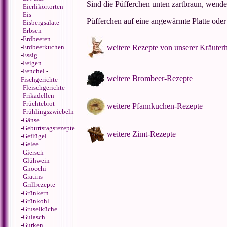
Sind die Püfferchen unten zartbraun, wende
-
Eierlikörtorten
-
Eis
Püfferchen auf eine angewärmte Platte ode
-
Eisbergsalate
-
Erbsen
-
Erdbeeren
-
Erdbeerkuchen
weitere Rezepte von unserer Kräuter
-
Essig
-
Feigen
-
Fenchel
-
weitere Brombeer-Rezepte
Fischgerichte
-
Fleischgerichte
-
Frikadellen
-
Früchtebrot
weitere Pfannkuchen-Rezepte
-
Frühlingszwiebeln
-
Gänse
-
Geburtstagsrezepte
weitere Zimt-Rezepte
-
Geflügel
-
Gelee
-
Giersch
-
Glühwein
-
Gnocchi
-
Gratins
-
Grillrezepte
-
Grünkern
-
Grünkohl
-
Gruselküche
-
Gulasch
-
Gurken