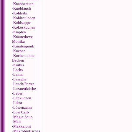
-
Knabbereien
-
Knoblauch
-
Kohlrabi
-
Kohlrouladen
-
Kohlsuppe
-
Kokoskuchen
-
Krapfen
-
Kräuterhexe
Monika
-
Kräuterquark
-
Kuchen
-
Kuchen ohne
Backen
-
Kürbis
-
Lachs
-
Lamm
-
Lasagne
-
Lauch/Porree
-
Lazarettküche
-
Leber
-
Lebkuchen
-
Likör
-
Löwenzahn
-
Low Carb
-
Magic Soup
-
Mais
-
Makkaroni
-
Makrobiotisches