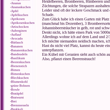
Heidelbeeren, Brombeeren, Himbeeren und J
-
Ananas
Züchtungen, die solche Strapazen aushalten
-
Ananaskuchen
Leider sind oft der leckere Geschmack und
-
Apfel
Schade.
-
Apfelkuchen
-
Aprikosen
Zum Glück habe ich einen Garten mit Platz 
-
Aprikosenkuchen
(manchmal bis Dezember), 3 Brombeersorten m
-
Artischocken
Johannisbeersträucher in gelb, rot und sch
-
Auberginen
Denkt nicht, ich hätte einen Park von 5000m
-
Auflauf
Allerdings wohne ich auf dem Land und 2
-
Avocado
Ich möchte niemanden neidisch machen, ich
-
Bärlauch
Hast du nicht viel Platz, kannst du heute 
-
Bananen
unterpflanzen.
-
Bananenkuchen
-
Bandnudeln
Ein Kübel mit Geranien sieht auch schön au
-
Basilikum
Also, pflanzt einen Beerenstrauch!
-
Beerenkuchen
-
Bienenstich
-
Birnen
-
Birnenkuchen
-
Blechkuchen
-
Blumenkohl
-
grüne Bohnen
-
Bowle
-
Bratäpfel
-
Bratwurst
-
Brei
-
Brennnesseln
-
Brokkoli