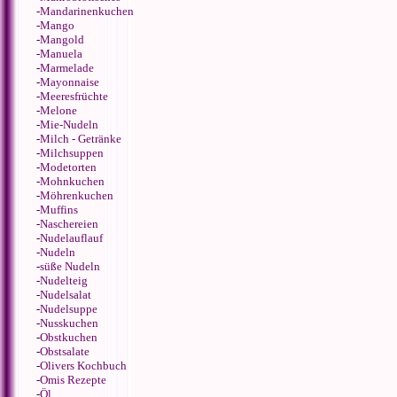
-
Mandarinenkuchen
-
Mango
-
Mangold
-
Manuela
-
Marmelade
-
Mayonnaise
-
Meeresfrüchte
-
Melone
-
Mie-Nudeln
-
Milch - Getränke
-
Milchsuppen
-
Modetorten
-
Mohnkuchen
-
Möhrenkuchen
-
Muffins
-
Naschereien
-
Nudelauflauf
-
Nudeln
-
süße Nudeln
-
Nudelteig
-
Nudelsalat
-
Nudelsuppe
-
Nusskuchen
-
Obstkuchen
-
Obstsalate
-
Olivers Kochbuch
-
Omis Rezepte
-
Öl