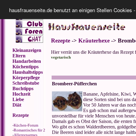
Impressum
Datenschutz
hausfrauenseite.de benutzt an einigen Stellen Cookies -
Rezepte
->
Kräuterhexe
-> Brombe
Kleinanzeigen
Hier verrät uns die Kräuterhexe das Rezept
Eltern
vegetarisch
Handarbeiten
Küchentipps
Haushaltstipps
Körperpflege
Schreibstube
Brombeer-Püfferchen
Buchtipps
Hochzeit
Banane, Apfelsine, Kiwi, W
Liebe
diese Sorten sind bei uns 
Diät
Vor 50 Jahren war das noch
Es gab schon mal außergewö
Rezepte
unvorstellbar für viele Menschen von heute.
Damals gab es Obst der Saison, die ersten f
-
Küchen-Forum
Wo gibt es schon Walderdbeeren, goldgelb
-
Romantisches für 2
Die Beeren sind leider alle nicht lange ha
-
Allergenarmes