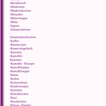
-
Hackfleisch
-
Himbeeren
-
Himbeerkuchen
-
Holunder
-
Hühnersuppe
-
Huhn
-
Ingwer
-
Johannisbeeren
-
Johannisbeerkuchen
-
Kaffee
-
Käsekuchen
-
Karnevalsgebäck
-
Karotten
-
Kartoffel -
Klassiker
-
Kartoffel - Rezepte
-
Kartoffelsalate
-
Kartoffelsuppe
-
Kekse
-
Kerbel
-
Kichererbsen
-
Kinderrezepte
-
Kirschen
-
Kirschkuchen
-
Kiwi
-
Kiwikuchen
-
Klösse / Knödel