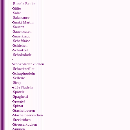
-
Rucola Rauke
-
Säfte
-
Salat
-
Salatsauce
-
Sankt Martin
-
Saucen
-
Sauerbraten
-
Sauerkraut
-
Schafskäse
-
Schlehen
-
Schnitzel
-
Schokolade
-
Schokoladenkuchen
-
Schweinefilet
-
Schupfnudeln
-
Sellerie
-
Sirup
-
süße Nudeln
-
Spätzle
-
Spaghetti
-
Spargel
-
Spinat
-
Stachelbeeren
-
Stachelbeerkuchen
-
Steckrüben
-
Streuselkuchen
-
Suppen