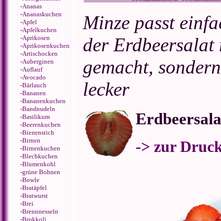
-
Ananas
-
Ananaskuchen
Minze passt einfa
-
Apfel
-
Apfelkuchen
-
Aprikosen
der Erdbeersalat 
-
Aprikosenkuchen
-
Artischocken
gemacht, sondern
-
Auberginen
-
Auflauf
-
Avocado
lecker
-
Bärlauch
-
Bananen
-
Bananenkuchen
-
Bandnudeln
Erdbeersala
-
Basilikum
-
Beerenkuchen
-
Bienenstich
-
Birnen
-> zur Druc
-
Birnenkuchen
-
Blechkuchen
-
Blumenkohl
-
grüne Bohnen
-
Bowle
-
Bratäpfel
-
Bratwurst
-
Brei
-
Brennnesseln
-
Brokkoli