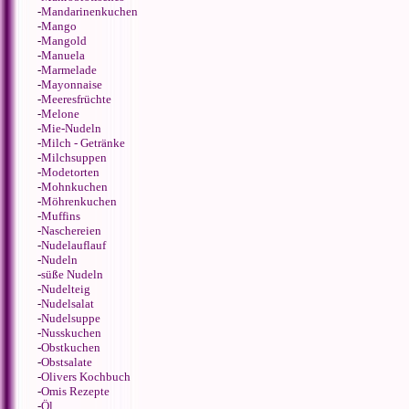
-
Mandarinenkuchen
-
Mango
-
Mangold
-
Manuela
-
Marmelade
-
Mayonnaise
-
Meeresfrüchte
-
Melone
-
Mie-Nudeln
-
Milch - Getränke
-
Milchsuppen
-
Modetorten
-
Mohnkuchen
-
Möhrenkuchen
-
Muffins
-
Naschereien
-
Nudelauflauf
-
Nudeln
-
süße Nudeln
-
Nudelteig
-
Nudelsalat
-
Nudelsuppe
-
Nusskuchen
-
Obstkuchen
-
Obstsalate
-
Olivers Kochbuch
-
Omis Rezepte
-
Öl