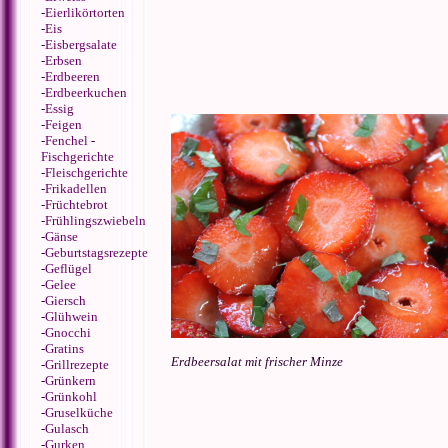
-
Eierlikörtorten
-
Eis
-
Eisbergsalate
-
Erbsen
-
Erdbeeren
-
Erdbeerkuchen
-
Essig
-
Feigen
-
Fenchel
-
Fischgerichte
-
Fleischgerichte
-
Frikadellen
-
Früchtebrot
-
Frühlingszwiebeln
-
Gänse
-
Geburtstagsrezepte
-
Geflügel
-
Gelee
-
Giersch
-
Glühwein
-
Gnocchi
-
Gratins
Erdbeersalat mit frischer Minze
-
Grillrezepte
-
Grünkern
-
Grünkohl
-
Gruselküche
-
Gulasch
-
Gurken