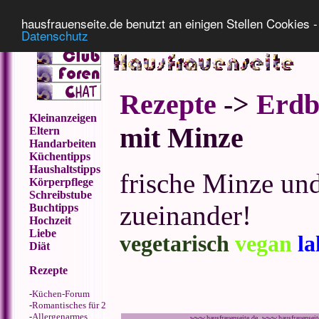
Impressum
Datenschutz
hausfrauenseite.de benutzt an einigen Stellen Cookies - 
Datenschutz
Rezepte
->
Erdb
Kleinanzeigen
mit Minze
Eltern
Handarbeiten
Küchentipps
Haushaltstipps
frische Minze und
Körperpflege
Schreibstube
zueinander!
Buchtipps
Hochzeit
Liebe
vegetarisch
vegan
la
Diät
Rezepte
-
Küchen-Forum
-
Romantisches für 2
-
Allergenarmes
www.hausfrauenseite.de www.hausfrauensei