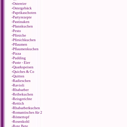
-
Ostereier
-
Ostergebäck
-
Paprikaschoten
-
Partyrezepte
-
Pastinaken
-
Pfannkuchen
-
Pesto
-
Pfirsiche
-
Pfirsichkuchen
-
Pflaumen
-
Pflaumenkuchen
-
Pizza
-
Pudding
-
Puste - Eier
-
Quarkspeisen
-
Quiches & Co
-
Quitten
-
Radieschen
-
Ravioli
-
Rhabarber
-
Reibekuchen
-
Reisgerichte
-
Rettich
-
Rhabarberkuchen
-
Romantisches für 2
-
Römertopf
-
Rosenkohl
-
Rote Bete