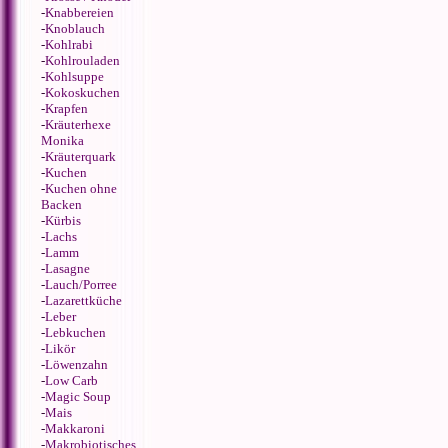
-
Knabbereien
-
Knoblauch
-
Kohlrabi
-
Kohlrouladen
-
Kohlsuppe
-
Kokoskuchen
-
Krapfen
-
Kräuterhexe
Monika
-
Kräuterquark
-
Kuchen
-
Kuchen ohne
Backen
-
Kürbis
-
Lachs
-
Lamm
-
Lasagne
-
Lauch/Porree
-
Lazarettküche
-
Leber
-
Lebkuchen
-
Likör
-
Löwenzahn
-
Low Carb
-
Magic Soup
-
Mais
-
Makkaroni
-
Makrobiotisches