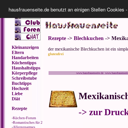
Impressum
Datenschutz
hausfrauenseite.de benutzt an einigen Stellen Cookies -
Rezepte
->
Blechkuchen
-> Mexika
Kleinanzeigen
der mexikanische Blechkuchen ist ein simple
Eltern
glutenfrei
Handarbeiten
Küchentipps
Haushaltstipps
Körperpflege
www.hausfrauenseite.de www.hausfrauensei
Schreibstube
Buchtipps
Hochzeit
Mexikanisc
Liebe
Diät
Rezepte
-> zur Druc
-
Küchen-Forum
-
Romantisches für 2
-
Allergenarmes