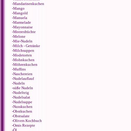
-
Mandarinenkuchen
-
Mango
-
Mangold
-
Manuela
-
Marmelade
-
Mayonnaise
-
Meeresfrüchte
-
Melone
-
Mie-Nudeln
-
Milch - Getränke
-
Milchsuppen
-
Modetorten
-
Mohnkuchen
-
Möhrenkuchen
-
Muffins
-
Naschereien
-
Nudelauflauf
-
Nudeln
-
süße Nudeln
-
Nudelteig
-
Nudelsalat
-
Nudelsuppe
-
Nusskuchen
-
Obstkuchen
-
Obstsalate
-
Olivers Kochbuch
-
Omis Rezepte
-
Öl