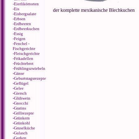
-
Eierlikörtorten
-
Eis
der komplette mexikanische Blechkuchen
-
Eisbergsalate
-
Erbsen
-
Erdbeeren
-
Erdbeerkuchen
-
Essig
-
Feigen
-
Fenchel
-
Fischgerichte
-
Fleischgerichte
-
Frikadellen
-
Früchtebrot
-
Frühlingszwiebeln
-
Gänse
-
Geburtstagsrezepte
-
Geflügel
-
Gelee
-
Giersch
-
Glühwein
-
Gnocchi
-
Gratins
-
Grillrezepte
-
Grünkern
-
Grünkohl
-
Gruselküche
-
Gulasch
-
Gurken