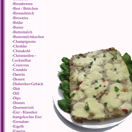
-
Brombeeren
-
Brot / Brötchen
-
Brotaufstrich
-
Brownies
-
Brühe
-
Butter
-
Buttermilch
-
Buttermilchkuchen
-
Champignons
-
Cheddar
-
Chinakohl
-
Christstollen
-
Cocktailbar
-
Couscous
-
Crumble
-
Datteln
-
Dessert
-
Diabetiker-Gebäck
-
Diät
-
Dill
-
Dips
-
Donuts
-
Dosenravioli
-
Eier - Klassiker
-
hartgekochte Eier
-
Eiersalate
-
Eigelb
-
Eiweiss