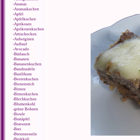
-
Ananas
-
Ananaskuchen
-
Apfel
-
Apfelkuchen
-
Aprikosen
-
Aprikosenkuchen
-
Artischocken
-
Auberginen
-
Auflauf
-
Avocado
-
Bärlauch
-
Bananen
-
Bananenkuchen
-
Bandnudeln
-
Basilikum
-
Beerenkuchen
-
Bienenstich
-
Birnen
-
Birnenkuchen
-
Blechkuchen
-
Blumenkohl
-
grüne Bohnen
-
Bowle
-
Bratäpfel
-
Bratwurst
-
Brei
-
Brennnesseln
-
Brokkoli