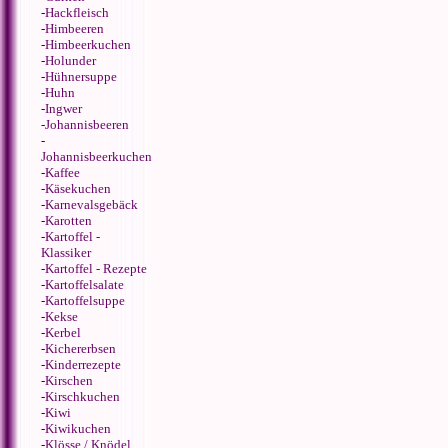
-
Hackfleisch
-
Himbeeren
-
Himbeerkuchen
-
Holunder
-
Hühnersuppe
-
Huhn
-
Ingwer
-
Johannisbeeren
-
Johannisbeerkuchen
-
Kaffee
-
Käsekuchen
-
Karnevalsgebäck
-
Karotten
-
Kartoffel -
Klassiker
-
Kartoffel - Rezepte
-
Kartoffelsalate
-
Kartoffelsuppe
-
Kekse
-
Kerbel
-
Kichererbsen
-
Kinderrezepte
-
Kirschen
-
Kirschkuchen
-
Kiwi
-
Kiwikuchen
-
Klösse / Knödel