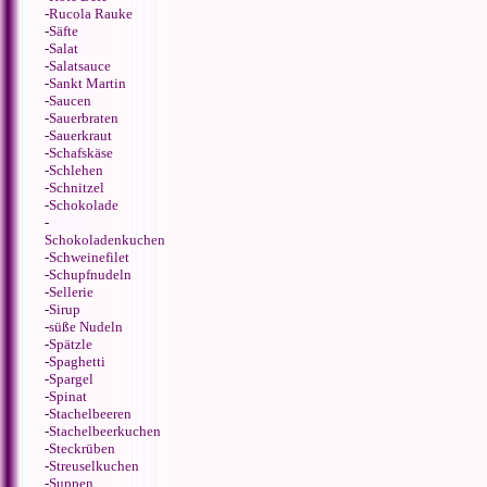
-
Rucola Rauke
-
Säfte
-
Salat
-
Salatsauce
-
Sankt Martin
-
Saucen
-
Sauerbraten
-
Sauerkraut
-
Schafskäse
-
Schlehen
-
Schnitzel
-
Schokolade
-
Schokoladenkuchen
-
Schweinefilet
-
Schupfnudeln
-
Sellerie
-
Sirup
-
süße Nudeln
-
Spätzle
-
Spaghetti
-
Spargel
-
Spinat
-
Stachelbeeren
-
Stachelbeerkuchen
-
Steckrüben
-
Streuselkuchen
-
Suppen