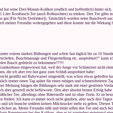
nd hat seine Drei-Monats-Koliken (endlich und hoffentlich) hinter sich
s 1 Liter Rooibusch-Tee (auch Rotbuschtee) zu trinken. Den Tee gibts
z gut [Für Nicht-Teetrinker]). Tatsächlich wurden seine Bauchweh na
h meiner Freundin weitergegeben und diese konnte mir die Wirkung bestä
nter extrem starken Blähungen und schrie fast täglich bis zu 10 Stund
encheltee, Bauchmassage und Fliegerstellung etc. ausprobiert?" kann ic
 den Bauch gedrückt zu bekommen???!!
Krankenhaus eingewiesen hat, weil der Junge vor Schmerzen nicht einm
en, die ich aber erst fast ganz zum Schluß ausprobiert habe:
icht gestillt) auf Babywasser umgestellt, was schon etwas geholfen hat
ich immer einen Tag später für einen ruhigen und schmerzfreieren Tag
er Meinung hängen die Blähungen sehr stark mit einer gestörten Ver
h aber generell nicht befürworte. Den aber absolut besten Erfolg habe 
üßlicher Tee, allerdings ohne Bitterstoffe und ist ohne Teein. Er ist be
rms fördert. Ich kann es immer noch nicht glauben, aber nach drei Tag
und ich brauche seitdem keinen Milchzucker mehr zu geben. Diesen T
schchen an. Meine Freundin stillt und trinkt selbst den Tee und auch b
ein Patentrezept bei den Koliken, aber er ist zumindest ersteinmal eine 