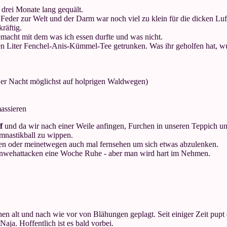
 drei Monate lang gequält.
 Feder zur Welt und der Darm war noch viel zu klein für die dicken Luf
kräftig.
gemacht mit dem was ich essen durfte und was nicht.
nen Liter Fenchel-Anis-Kümmel-Tee getrunken. Was ihr geholfen hat, wu
 er Nacht möglichst auf holprigen Waldwegen)
assieren
ff
und da wir nach einer Weile anfingen, Furchen in unseren Teppich und
nastikball zu wippen.
ten oder meinetwegen auch mal fernsehen um sich etwas abzulenken.
nwehattacken eine Woche Ruhe - aber man wird hart im Nehmen.
en alt und nach wie vor von Blähungen geplagt. Seit einiger Zeit pupt
aja. Hoffentlich ist es bald vorbei.