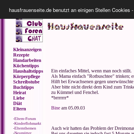
Impressum
Datenschutz
hausfrauenseite.de benutzt an einigen Stellen Cookies -
Kleinanzeigen
Rezepte
Handarbeiten
Küchentipps
Ein einfaches Mittel, wenn man noch stillt.
Haushaltstipps
Als Mama einfach "Rotbuschtee" trinken; er
Körperpflege
Hilft bei Erwachsenen gegen unerwünschte
Schreibstube
Aber bitte nicht direkt dem Kind zum Trink
Buchtipps
zu Kümmel und Fenchel.
Heirat
*brrrrrrr*
Liebe
Diät
Bine
am 05.09.03
Eltern
-
Eltern-Forum
-
Kinderflohmarkt
Auch wir hatten das Problem der Dreimonat
-
Elternthemen
-
Neumütter
Bei uns dauerten sie jedoch fast 5 Monate an