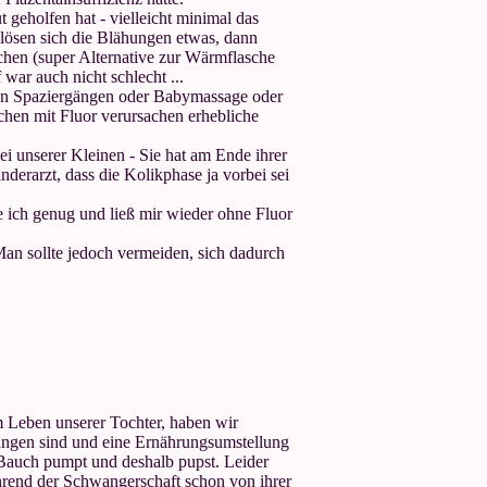
 geholfen hat - vielleicht minimal das
lösen sich die Blähungen etwas, dann
hen (super Alternative zur Wärmflasche
war auch nicht schlecht ...
ten Spaziergängen oder Babymassage oder
ttchen mit Fluor verursachen erhebliche
ei unserer Kleinen - Sie hat am Ende ihrer
erarzt, dass die Kolikphase ja vorbei sei
te ich genug und ließ mir wieder ohne Fluor
Man sollte jedoch vermeiden, sich dadurch
m Leben unserer Tochter, haben wir
hungen sind und eine Ernährungsumstellung
n Bauch pumpt und deshalb pupst. Leider
hrend der Schwangerschaft schon von ihrer