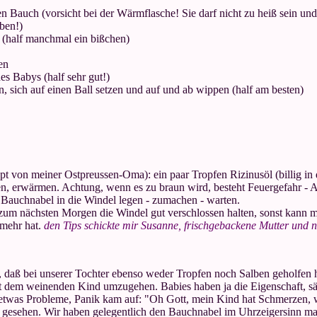
Bauch (vorsicht bei der Wärmflasche! Sie darf nicht zu heiß sein un
ben!)
 (half manchmal ein bißchen)
en
es Babys (half sehr gut!)
en, sich auf einen Ball setzen und auf und ab wippen (half am besten)
pt von meiner Ostpreussen-Oma): ein paar Tropfen Rizinusöl (billig in
rfen, erwärmen. Achtung, wenn es zu braun wird, besteht Feuergefahr 
 Bauchnabel in die Windel legen - zumachen - warten.
 zum nächsten Morgen die Windel gut verschlossen halten, sonst kann m
 mehr hat.
den Tips schickte mir Susanne, frischgebackene Mutter und 
 daß bei unserer Tochter ebenso weder Tropfen noch Salben geholfen
 mit dem weinenden Kind umzugehen. Babies haben ja die Eigenschaft, 
twas Probleme, Panik kam auf: "Oh Gott, mein Kind hat Schmerzen, wa
 gesehen. Wir haben gelegentlich den Bauchnabel im Uhrzeigersinn mas