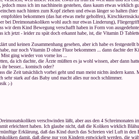
e, jedoch muss ich im nachhinein gestehen, dass kaum etwas wirklich gut
inchen nach hinten zum Kopf ziehen und etwas länger so halten (hier 
 empfohlen bekommen (das hat etwas mehr geholfen), Kirschkernsäckc
r bei Dreimonatskoliken wohl auch nur etwas Linderung), Fliegergriff 
dass wir dem Kind Bewegung verschafft haben in Form von ausgedehn
 ich jetzt - leider zu spät doch erkannt habe, ist, die Vitamin D Table
klärt und keinen Zusammenhang gesehen, aber ich habe es festgestellt b
abe, nur noch Vitamin D ohne Fluor bekommen ... dann dachte der Kind
 Mist ging wieder von vorne los ...
tten, da ich dachte, die Ärzte müßten es ja wohl wissen, aber dann hat
 ihr besser... komisch oder?
ss die Zeit tatsächlich vorbei geht und man meist nichts ändern kann. 
ich sehr stark auf das Baby und macht alles nur noch schlimmer.
sik ;-)
 Dreimonatskoliken verschwinden läßt, aber aus den 4 Schreimonaten i
it erleichtert haben. Ich glaube nicht, daß die Koliken wirklich Blä
ernünftige Erklärung, daß das Kind durch das Schreien viel Luft in de
tskoliken damit, daß diese nur von Kindern entwickelt werden, die wä