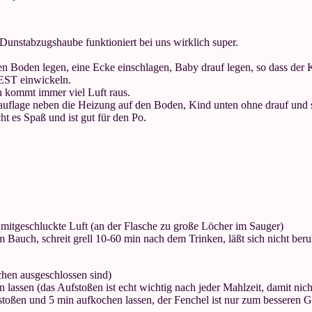
unstabzugshaube funktioniert bei uns wirklich super.
 Boden legen, eine Ecke einschlagen, Baby drauf legen, so dass der K
EST einwickeln.
en kommt immer viel Luft raus.
hauflage neben die Heizung auf den Boden, Kind unten ohne drauf und
 es Spaß und ist gut für den Po.
itgeschluckte Luft (an der Flasche zu große Löcher im Sauger)
m Bauch, schreit grell 10-60 min nach dem Trinken, läßt sich nicht be
chen ausgeschlossen sind)
assen (das Aufstoßen ist echt wichtig nach jeder Mahlzeit, damit nicht
ßen und 5 min aufkochen lassen, der Fenchel ist nur zum besseren G