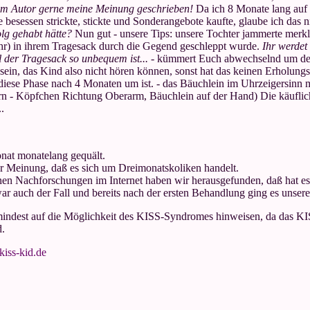
em Autor gerne meine Meinung geschrieben!
Da ich 8 Monate lang auf
esessen strickte, stickte und Sonderangebote kaufte, glaube ich das nich
lg gehabt hätte?
Nun gut - unsere Tips: unsere Tochter jammerte merk
Uhr) in ihrem Tragesack durch die Gegend geschleppt wurde.
Ihr werdet
l der Tragesack so unbequem ist...
- kümmert Euch abwechselnd um den 
" sein, das Kind also nicht hören können, sonst hat das keinen Erholung
diese Phase nach 4 Monaten um ist. - das Bäuchlein im Uhrzeigersinn mas
rn - Köpfchen Richtung Oberarm, Bäuchlein auf der Hand) Die käuflic
.
onat monatelang gequält.
 Meinung, daß es sich um Dreimonatskoliken handelt.
genen Nachforschungen im Internet haben wir herausgefunden, daß hat 
ar auch der Fall und bereits nach der ersten Behandlung ging es unsere
umindest auf die Möglichkeit des KISS-Syndromes hinweisen, da das K
d.
kiss-kid.de