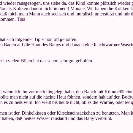
d wieder rausgezogen, uns siehe da, das Kind konnte plötzlich wieder 
Monats-Koliken dauern nicht immer 3 Monate. Wir haben die Koliken t
aß mich mein Mann auch seelisch und moralisch unterstützt und mir di
bekommen.
Tina
 hat sich folgender Tip schon oft geholfen:
 Baden auf die Haut des Babys und danach eine feuchtwarmer Waschla
 in vielen Fällen hat das schon sehr gut geholfen.
igt, wenn ich ihn vor mich hingelegt habe, den Bauch mit Kümmelöl ei
llte man nicht auf die nackte Haut föhnen, sondern halt auf den Body
 es zu heiß wird. Ich weiß bis heute nicht, ob es die Wärme, oder le
en ist der, Dinkelkissen oder Kirschsteinsäckchen zu benutzen. Man k
aben, daß heißes Wasser rausläuft und das Baby verbrüht.