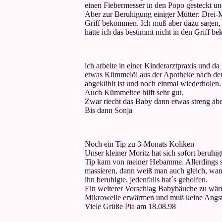
einen Fiebermesser in den Popo gesteckt un
Aber zur Beruhigung einiger Mütter: Drei-
Griff bekommen. Ich muß aber dazu sagen, d
hätte ich das bestimmt nicht in den Griff 
ich arbeite in einer Kinderarztpraxis und da
etwas Kümmelöl aus der Apotheke nach dem
abgekühlt ist und noch einmal wiederholen.
Auch Kümmeltee hilft sehr gut.
Zwar riecht das Baby dann etwas streng aber
Bis dann
Sonja
Noch ein Tip zu 3-Monats Koliken
Unser kleiner Moritz hat sich sofort beruh
Tip kam von meiner Hebamme. Allerdings so
massieren, dann weiß man auch gleich, wann
ihn beruhigte, jedenfalls hat´s geholfen.
Ein weiterer Vorschlag Babybäuche zu wärm
Mikrowelle erwärmen und muß keine Angst h
Viele Grüße
Pia
am 18.08.98