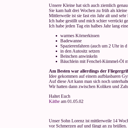
Unsere Kleine hat sich auch ziemlich genau
Sie kam halt drei Wochen zu früh als kleine
Mittlerweile ist sie fast ein Jahr alt und sehr 
Ich habe gestillt und mich schier verrückt 
Ich habe jeden Tag ein halbes Jahr lang ei
warmes Körnerkissen
Badewanne
Spazierenfahren (auch um 2 Uhr in d
in den Autositz setzen
Beinchen anwinkeln
Bäuchlein mit Fenchel-Kümmel-Öl m
Am Besten war allerdings der Fliegergri
Idee gekommen auf einem aufblasbaren Gym
Auf diese Art kann man sich noch unterhal
Wir hatten dann zwischen Koliken und Zah
Haltet Euch
Käthe
am 01.05.02
Unser Sohn Lorenz ist mittlerweile 14 Woch
vor Schmerzen auf und fängt an zu brüllen. N