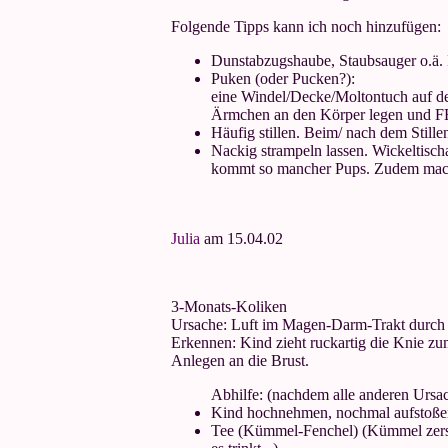
Folgende Tipps kann ich noch hinzufügen:
Dunstabzugshaube, Staubsauger o.ä. D
Puken (oder Pucken?):
eine Windel/Decke/Moltontuch auf den
Ärmchen an den Körper legen und F
Häufig stillen. Beim/ nach dem Still
Nackig strampeln lassen. Wickeltisc
kommt so mancher Pups. Zudem macht
Julia
am 15.04.02
3-Monats-Koliken
Ursache: Luft im Magen-Darm-Trakt durch m
Erkennen: Kind zieht ruckartig die Knie zu
Anlegen an die Brust.
Abhilfe: (nachdem alle anderen Ursa
Kind hochnehmen, nochmal aufstoßen l
Tee (Kümmel-Fenchel) (Kümmel zersto