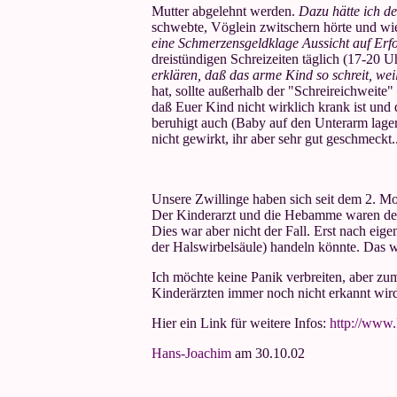
Mutter abgelehnt werden.
Dazu hätte ich d
schwebte, Vöglein zwitschern hörte und wie b
eine Schmerzensgeldklage Aussicht auf Erfo
dreistündigen Schreizeiten täglich (17-20 
erklären, daß das arme Kind so schreit, wei
hat, sollte außerhalb der "Schreireichweite
daß Euer Kind nicht wirklich krank ist und 
beruhigt auch (Baby auf den Unterarm lage
nicht gewirkt, ihr aber sehr gut geschmeckt..
Unsere Zwillinge haben sich seit dem 2. M
Der Kinderarzt und die Hebamme waren der
Dies war aber nicht der Fall. Erst nach ei
der Halswirbelsäule) handeln könnte. Das w
Ich möchte keine Panik verbreiten, aber z
Kinderärzten immer noch nicht erkannt wir
Hier ein Link für weitere Infos:
http://www.
Hans-Joachim
am 30.10.02