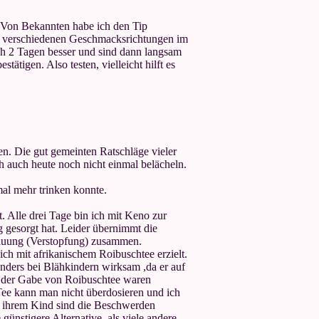
. Von Bekannten habe ich den Tip
 in verschiedenen Geschmacksrichtungen im
ch 2 Tagen besser und sind dann langsam
tigen. Also testen, vielleicht hilft es
en. Die gut gemeinten Ratschläge vieler
h auch heute noch nicht einmal belächeln.
al mehr trinken konnte.
. Alle drei Tage bin ich mit Keno zur
 gesorgt hat. Leider übernimmt die
dauung (Verstopfung) zusammen.
ich mit afrikanischem Roibuschtee erzielt.
sonders bei Blähkindern wirksam ,da er auf
en der Gabe von Roibuschtee waren
ee kann man nicht überdosieren und ich
ei ihrem Kind sind die Beschwerden
günstigere Alternative, als viele andere