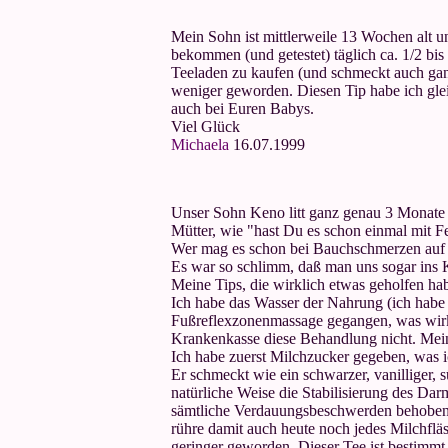
Mein Sohn ist mittlerweile 13 Wochen alt u
bekommen (und getestet) täglich ca. 1/2 bi
Teeladen zu kaufen (und schmeckt auch gan
weniger geworden. Diesen Tip habe ich gleic
auch bei Euren Babys.
Viel Glück
Michaela
16.07.1999
Unser Sohn Keno litt ganz genau 3 Monate u
Mütter, wie "hast Du es schon einmal mit F
Wer mag es schon bei Bauchschmerzen auf
Es war so schlimm, daß man uns sogar ins 
Meine Tips, die wirklich etwas geholfen hab
Ich habe das Wasser der Nahrung (ich habe n
Fußreflexzonenmassage gegangen, was wirkl
Krankenkasse diese Behandlung nicht. Mein
Ich habe zuerst Milchzucker gegeben, was ic
Er schmeckt wie ein schwarzer, vanilliger, s
natürliche Weise die Stabilisierung des Da
sämtliche Verdauungsbeschwerden behoben 
rühre damit auch heute noch jedes Milchflä
geringer geworden. Dieser Tee ist bestimmt k