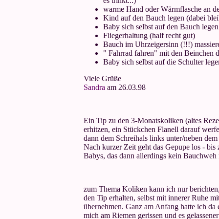
es trinkt...)
warme Hand oder Wärmflasche an den 
Kind auf den Bauch legen (dabei blei
Baby sich selbst auf den Bauch legen
Fliegerhaltung (half recht gut)
Bauch im Uhrzeigersinn (!!!) massier
" Fahrrad fahren" mit den Beinchen d
Baby sich selbst auf die Schulter leg
Viele Grüße
Sandra
am 26.03.98
Ein Tip zu den 3-Monatskoliken (altes Reze
erhitzen, ein Stückchen Flanell darauf we
dann dem Schreihals links unter/neben dem
Nach kurzer Zeit geht das Gepupe los - bis
Babys, das dann allerdings kein Bauchweh
zum Thema Koliken kann ich nur berichten,
den Tip erhalten, selbst mit innerer Ruhe
übernehmen. Ganz am Anfang hatte ich da e
mich am Riemen gerissen und es gelassener