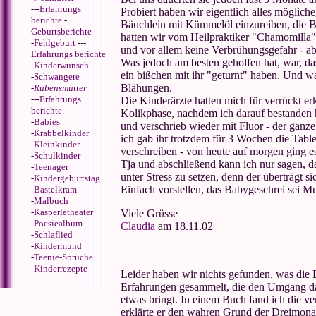
---
Erfahrungs
Probiert haben wir eigentlich alles möglich
berichte
-
Bäuchlein mit Kümmelöl einzureiben, die Be
Geburtsberichte
hatten wir vom Heilpraktiker "Chamomilla"
-
Fehlgeburt
---
und vor allem keine Verbrühungsgefahr - abe
Erfahrungs berichte
Was jedoch am besten geholfen hat, war, 
-
Kinderwunsch
ein bißchen mit ihr "geturnt" haben. Und was
-
Schwangere
Blähungen.
-
Rubensmütter
---
Erfahrungs
Die Kinderärzte hatten mich für verrückt er
berichte
Kolikphase, nachdem ich darauf bestanden h
-
Babies
und verschrieb wieder mit Fluor - der ganze
-
Krabbelkinder
ich gab ihr trotzdem für 3 Wochen die Table
-
Kleinkinder
verschreiben - von heute auf morgen ging es
-
Schulkinder
Tja und abschließend kann ich nur sagen, da
-
Teenager
unter Stress zu setzen, denn der überträgt s
-
Kindergeburtstag
Einfach vorstellen, das Babygeschrei sei Mu
-
Bastelkram
-
Malbuch
-
Kasperletheater
Viele Grüsse
-
Poesiealbum
Claudia
am 18.11.02
-
Schlaflied
-
Kindermund
-
Teenie-Sprüche
-
Kinderrezepte
Leider haben wir nichts gefunden, was die
Erfahrungen gesammelt, die den Umgang dam
etwas bringt. In einem Buch fand ich die v
erklärte er den wahren Grund der Dreimona