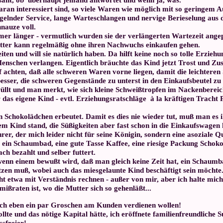
aran interessiert sind, so viele Waren wie möglich mit so geringem A
elnder Service, lange Warteschlangen und nervige Berieselung aus
nauze voll.
er länger - vermutlich wurden sie der verlängerten Wartezeit ange
tter kann regelmäßig ohne ihren Nachwuchs einkaufen gehen.
ten und will sie natürlich haben. Da hilft keine noch so tolle Erzie
Menschen verlangen. Eigentlich bräuchte das Kind jetzt Trost und 
 achten, daß alle schweren Waren vorne liegen, damit die leichteren
esser, die schweren Gegenstände zu unterst in den Einkaufsbeutel zu
llt und man merkt, wie sich kleine Schweißtropfen im Nackenbereich
 eigene Kind - evtl. Erziehungsratschläge à la kräftigen Tracht Pr
 Schokolädchen erbeutet. Damit es dies nie wieder tut, muß man es i
m Kind stand, die Süßigkeiten aber fast schon in die Einkaufswagen 
rer, der mich leider nicht für seine Königin, sondern eine asoziale 
ür ein Schaumbad, eine gute Tasse Kaffee, eine riesige Packung Scho
h bezahlt und selber futtert.
 wenn einem bewußt wird, daß man gleich keine Zeit hat, ein Schau
zen muß, wobei auch das miesgelaunte Kind beschäftigt sein möchte
etwa mit Verständnis rechnen - außer von mir, aber ich halte mich
mißraten ist, wo die Mutter sich so gehenläßt...
noch eben ein par Groschen am Kunden verdienen wollen!
ollte und das nötige Kapital hätte, ich eröffnete familienfreundliche
ssfreier!