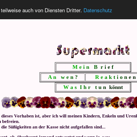
 teilweise auch von Diensten Dritter.
Datenschutz
M
e
i
n
B
r
i
e
f
A
n
w
e
n
?
R
e
a
k
t
i
o
n
e
n
W
a
s
I
h
r
t
u
n
könnt
os dieses Vorhaben ist, aber ich will meinen Kindern, Enkeln und Ure
 befreien.
 die Süßigkeiten an der Kasse nicht aufgefallen sind...
essant, ob überhaupt jemand antwortet und wenn ja, was.