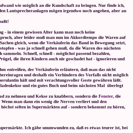
ufwand wie möglich an die Kundschaft zu bringen. Nur finde ich,
 den Lautsprecheranlagen mögen irgendwo noch angehen, aber an
paßt!
hung - in einem gewissen Alter kann man noch keine
Zuspruch, aber leider muß man nun im Akkordtempo die Waren auf
 Sachen gleich, wenn die Verkäuferin das Band in Bewegung setzt,
 stopfen - was ja schnell gehen muß, da die Waren des nächsten
 sammeln. Schnell, schnell - möglichst passend bezahlen,
ügel, die ihren Kindern auch nie geschadet hat - ignorieren und
hm entreißen, der Verkäuferin erläutern, daß man das nicht
hereinragen und deshalb ein Verhindern des Vorfalls nicht möglich
Querulantin hält und mit verachtungsvoller Geste gewähren läßt.
koladenkekse und ein gutes Buch und beim nächsten Mal überlegt
mbad zu nehmen und Kekse zu knabbern, sondern die
Fenster
, die
. Wenn man dann ein wenig die Nerven verliert und den
 höchst selten in Supermärkten auf - sondern bekommt zu hören,
 Supermärkte. Ich gäbe unumwunden zu, daß es etwas teurer ist, bei