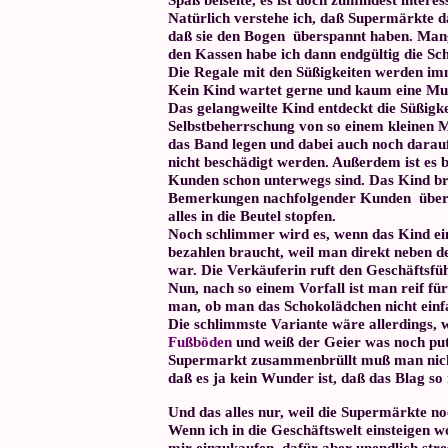
Natürlich verstehe ich, daß Supermärkte d
daß sie den Bogen überspannt haben. Mang
den Kassen habe ich dann endgültig die Sch
Die Regale mit den Süßigkeiten werden imm
Kein Kind wartet gerne und kaum eine Mu
Das gelangweilte Kind entdeckt die Süßigkei
Selbstbeherrschung von so einem kleinen 
das Band legen und dabei auch noch darauf
nicht beschädigt werden. Außerdem ist es b
Kunden schon unterwegs sind. Das Kind brü
Bemerkungen nachfolgender Kunden über das
alles in die Beutel stopfen.
Noch schlimmer wird es, wenn das Kind ein
bezahlen braucht, weil man direkt neben de
war. Die Verkäuferin ruft den Geschäftsfüh
Nun, nach so einem Vorfall ist man reif f
man, ob man das Schokolädchen nicht einfac
Die schlimmste Variante wäre allerdings,
Fußböden
und weiß der Geier was noch put
Supermarkt zusammenbrüllt muß man nicht 
daß es ja kein Wunder ist, daß das Blag so 
Und das alles nur, weil die Supermärkte 
Wenn ich in die Geschäftswelt einsteigen w
mir einzukaufen, dafür aber unendlich stre