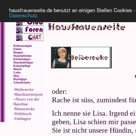
Impressum
Datenschutz
hausfrauenseite.de benutzt an einigen Stellen Cookies - 
Datenschutz
Kleinanzeigen
Eltern
Rezepte
Handarbeiten
Küchentipps
Haushaltstipps
Körperpflege
Heirat
Liebe
Diät
Buchtipps
Schreibstube
-
Weiberecke
oder:
-
Hausfrauenreport
Rache ist süss, zumindest fü
--
Neues von der
Hausfrau
-
Männerecke
Ich nenne sie Lisa. Irgend e
-
Wühltisch
-
Umfragen
geben, Lisa schien mir pass
Sie ist nicht unsere Hündin,