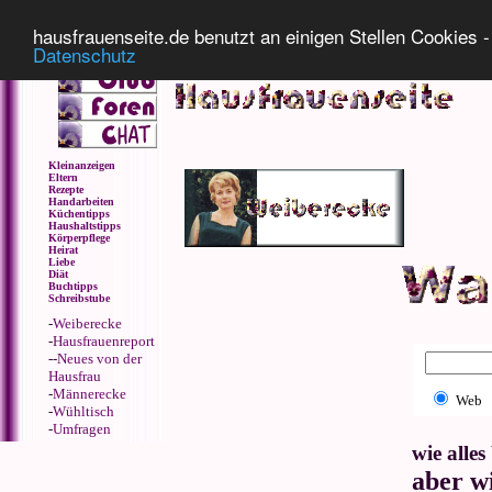
Impressum
Datenschutz
hausfrauenseite.de benutzt an einigen Stellen Cookies - 
Datenschutz
Kleinanzeigen
Eltern
Rezepte
Handarbeiten
Küchentipps
Haushaltstipps
Körperpflege
Heirat
Liebe
Diät
Buchtipps
Schreibstube
-
Weiberecke
-
Hausfrauenreport
--
Neues von der
Hausfrau
-
Männerecke
Web
-
Wühltisch
-
Umfragen
wie alle
aber w