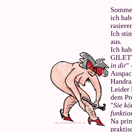
Sommer
ich hab
rasiere
Ich sti
aus.
Ich hab
GILETT
in dir
" 
Auspac
Handras
Leider 
dem Pro
"
Sie kö
funktio
Na prim
praktis