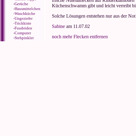
frische Nutellaflecken auf Kinderklamotten 
-
Gerüche
Küchenschwamm gibt und leicht verreibt bis
-
Hausmittelchen
-
Waschküche
Solche Lösungen entstehen nur aus der Not h
-
Ungeziefer
-
Trickkiste
Sabine
am 11.07.02
-
Fussböden
-
Computer
noch mehr Flecken entfernen
-
Stehpinkler