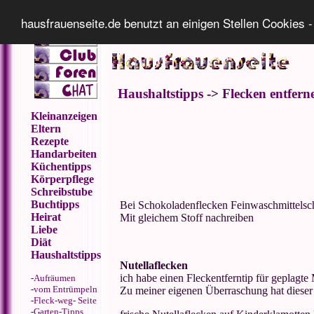
Impressum
Datenschutz
hausfrauenseite.de benutzt an einigen Stellen Cookies -
Haushaltstipps
->
Flecken entfern
Kleinanzeigen
Eltern
Rezepte
Handarbeiten
Küchentipps
Körperpflege
Schreibstube
Buchtipps
Bei Schokoladenflecken Feinwaschmittelsc
Heirat
Mit gleichem Stoff nachreiben
Liebe
Diät
Haushaltstipps
Nutellaflecken
ich habe einen Fleckentferntip für geplagte
-
Aufräumen
-
vom Entrümpeln
Zu meiner eigenen Überraschung hat dieser "
-
Fleck-weg- Seite
-
Garten-Tipps