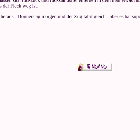
lassen sich ruckzuck und rückstandsfrei enfernen in dem man etwas flüs
 der Fleck weg ist.
eraus - Donnerstag morgen und der Zug fährt gleich - aber es hat super