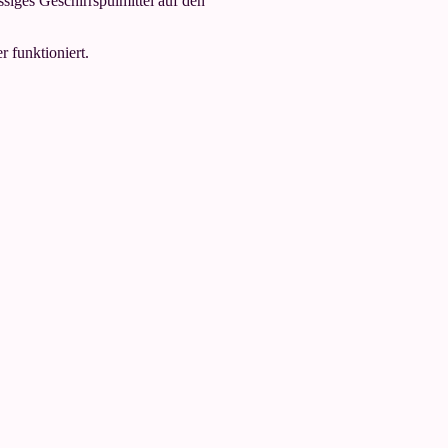
siges Geschirrspülmittel auf den
 funktioniert.