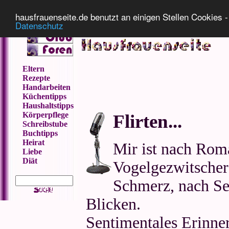
Impressum
Datenschutz
hausfrauenseite.de benutzt an einigen Stellen Cookies - 
Datenschutz
Eltern
Rezepte
Handarbeiten
Küchentipps
Haushaltstipps
Körperpflege
Flirten...
Schreibstube
Buchtipps
Heirat
Mir ist nach Rom
Liebe
Diät
Vogelgezwitscher
Schmerz, nach Se
Blicken.
Sentimentales Erinne