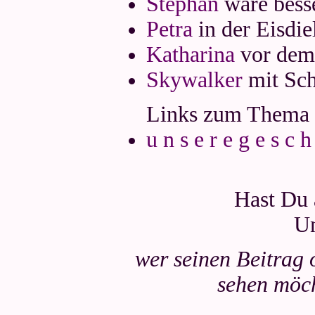
Stephan
wäre bess
Petra
in der Eisdie
Katharina
vor dem 
Skywalker
mit Sch
Links zum Thema
u n s e r e g e s 
Hast Du 
Un
wer seinen Beitrag 
sehen möch