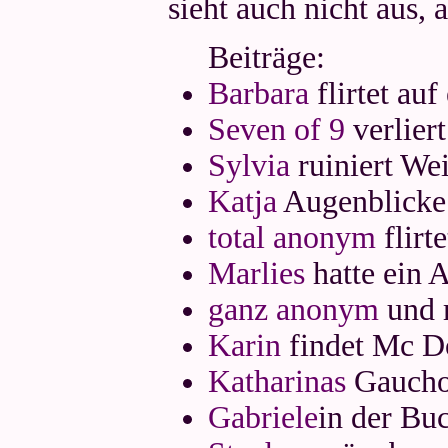
sieht auch nicht aus, 
Beiträge:
Barbara
flirtet au
Seven of 9
verlier
Sylvia
ruiniert We
Katja
Augenblicke
total anonym
flirt
Marlies
hatte ein A
ganz anonym
und m
Karin
findet Mc Do
Katharinas
Gaucho
Gabriele
in der Bu