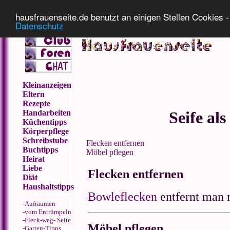
Impressum
Datenschutz
hausfrauenseite.de benutzt an einigen Stellen Cookies - 
Datenschutz
Kleinanzeigen
Eltern
Rezepte
Handarbeiten
Seife al
Küchentipps
Körperpflege
Schreibstube
Flecken entfernen
Buchtipps
Möbel pflegen
Heirat
Liebe
Flecken entfernen
Diät
Haushaltstipps
Bowleflecken
entfernt man 
-
Aufräumen
-
vom Entrümpeln
-
Fleck-weg- Seite
Möbel pflegen
-
Garten-Tipps