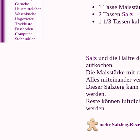
-
Gerüche
1 Tasse Maisstä
-
Hausmittelchen
2 Tassen
Salz
-
Waschküche
-
Ungeziefer
1 1/3 Tassen ka
-
Trickkiste
-
Fussböden
-
Computer
-
Stehpinkler
Salz
und die Hälfte d
aufkochen.
Die Maisstärke mit d
Alles miteinander v
Dieser Salzteig kann
werden.
Reste können luftdic
werden
mehr Salzteig-Reze