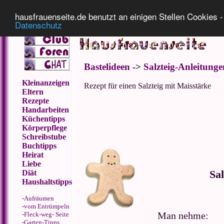
Impressum
Datenschutz
hausfrauenseite.de benutzt an einigen Stellen Cookies - 
Datenschutz
Bastelideen
->
Salzteig-Anleitunge
Kleinanzeigen
Rezept für einen Salzteig mit Maisstärke
Eltern
Rezepte
Handarbeiten
Küchentipps
Körperpflege
Schreibstube
Buchtipps
Heirat
Liebe
Diät
Sal
Haushaltstipps
-
Aufräumen
-
vom Entrümpeln
Man nehme:
-
Fleck-weg- Seite
-
Garten-Tipps