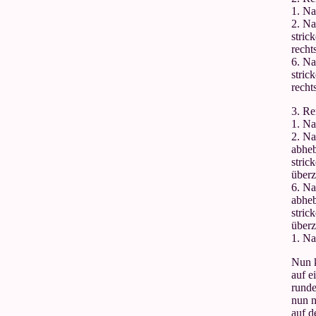
1. Na
2. Na
stric
recht
6. Na
stric
recht
3. Re
1. Na
2. Na
abhe
stric
überz
6. Na
abhe
stric
überz
1. Na
Nun 
auf e
runde
nun n
auf d