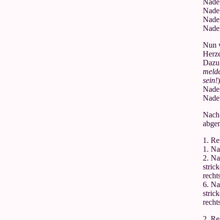
Nadel
Nadel
Nadel
Nadel
Nun 
Herze
Dazu 
melde
sein!
Nadel
Nadel
Nach 
abge
1. Re
1. Na
2. Na
stric
recht
6. Na
stric
recht
2. Re