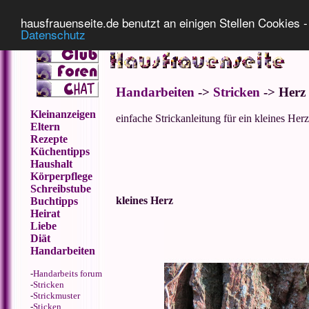
Impressum
Datenschutz
hausfrauenseite.de benutzt an einigen Stellen Cookies - 
Datenschutz
Handarbeiten
->
Stricken
-> Herz 
Kleinanzeigen
einfache Strickanleitung für ein kleines Herz
Eltern
Rezepte
Küchentipps
Haushalt
Körperpflege
Schreibstube
kleines Herz
Buchtipps
Heirat
Liebe
Diät
Handarbeiten
-
Handarbeits forum
-
Stricken
-
Strickmuster
-
Sticken