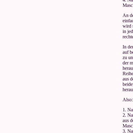
Masch
An de
einfa
wird 
in je
recht
In de
auf b
zu un
der m
herau
Reihe
aus 
beide
herau
Also:
1. Na
2. Na
aus 
Masch
3. Na