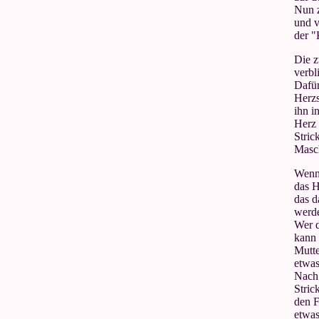
Nun 
und v
der "
Die z
verbl
Dafür
Herzs
ihn i
Herz 
Stric
Masc
Wenn 
das H
das d
werd
Wer d
kann
Mutte
etwas
Nach 
Stric
den F
etwas