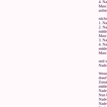
4. Na
Masc
aufne
nächs
1. Na
2. Na
mittl
Masch
3. Na
4. Na
mittl
Masch
und s
Nadel
Wenn
drauf
Zunah
mittl
Nadel
Nun 
Nadel
Nadel