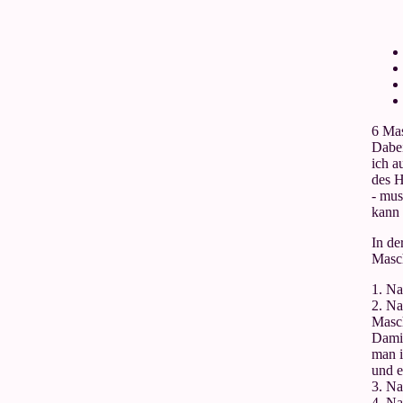
6 Mas
Dabei
ich a
des H
- mus
kann 
In de
Masch
1. Na
2. Na
Masch
Damit
man i
und e
3. Na
4. Na