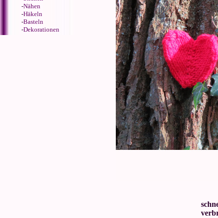
-
Nähen
-
Häkeln
-
Basteln
-
Dekorationen
schne
verbr