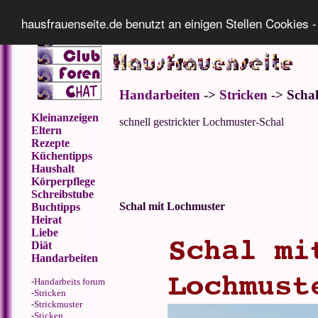
Impressum
Datenschutz
hausfrauenseite.de benutzt an einigen Stellen Cookies -
Handarbeiten
->
Stricken
-> Scha
Kleinanzeigen
schnell gestrickter Lochmuster-Schal
Eltern
Rezepte
Küchentipps
Haushalt
Körperpflege
Schreibstube
Schal mit Lochmuster
Buchtipps
Heirat
Liebe
Diät
Handarbeiten
-
Handarbeits forum
-
Stricken
-
Strickmuster
-
Sticken