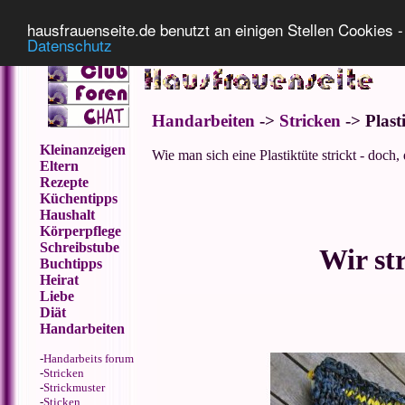
Impressum
Datenschutz
hausfrauenseite.de benutzt an einigen Stellen Cookies - 
Datenschutz
Handarbeiten
->
Stricken
-> Plast
Kleinanzeigen
Wie man sich eine Plastiktüte strickt - doch,
Eltern
Rezepte
Küchentipps
Haushalt
Körperpflege
Schreibstube
Wir str
Buchtipps
Heirat
Liebe
Diät
Handarbeiten
-
Handarbeits forum
-
Stricken
-
Strickmuster
-
Sticken