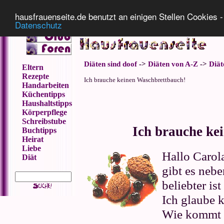
Impressum
Datenschutz
hausfrauenseite.de benutzt an einigen Stellen Cookies - 
Datenschutz
Diäten sind doof
->
Diäten von A-Z
->
Diät
Eltern
Rezepte
Ich brauche keinen Waschbrettbauch!
Handarbeiten
Küchentipps
Haushaltstipps
Körperpflege
Schreibstube
Ich brauche ke
Buchtipps
Heirat
Liebe
Hallo Carola
Diät
gibt es neb
beliebter ist
Ich glaube 
Wie kommt e