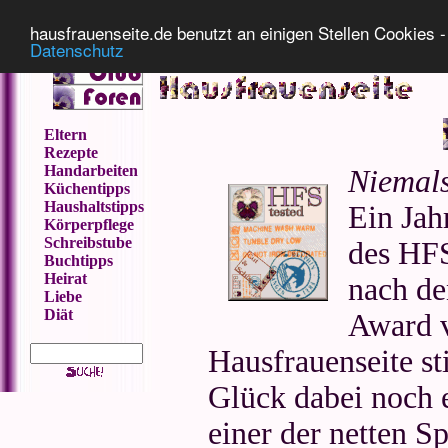
Impressum
Datenschutz
hausfrauenseite.de benutzt an einigen Stellen Cookies - 
Datenschutz
Eltern
Rezepte
Handarbeiten
Niemals
Küchentipps
Haushaltstipps
Ein Jah
Körperpflege
Schreibstube
des HFS
Buchtipps
Heirat
nach d
Liebe
Diät
Award v
Hausfrauenseite s
Glück dabei noch 
einer der netten S