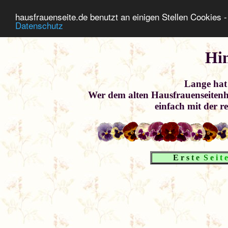
hausfrauenseite.de benutzt an einigen Stellen Cookies - 
Datenschutz
Hi
Lange hat 
Wer dem alten Hausfrauenseitenh
einfach mit der r
E
r
s
t
e
S
e
i
t
e