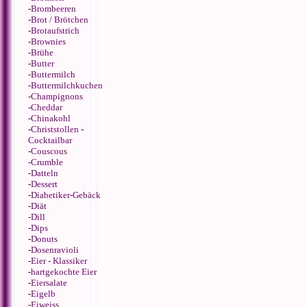
-
Brombeeren
-
Brot / Brötchen
-
Brotaufstrich
-
Brownies
-
Brühe
-
Butter
-
Buttermilch
-
Buttermilchkuchen
-
Champignons
-
Cheddar
-
Chinakohl
-
Christstollen
-
Cocktailbar
-
Couscous
-
Crumble
-
Datteln
-
Dessert
-
Diabetiker-Gebäck
-
Diät
-
Dill
-
Dips
-
Donuts
-
Dosenravioli
-
Eier - Klassiker
-
hartgekochte Eier
-
Eiersalate
-
Eigelb
-
Eiweiss