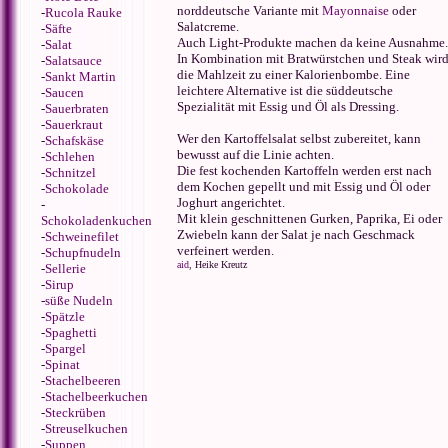
norddeutsche Variante mit
Mayonnaise
oder
-
Rucola Rauke
Salatcreme.
-
Säfte
Auch Light-Produkte machen da keine Ausnahme.
-
Salat
In Kombination mit Bratwürstchen und Steak wir
-
Salatsauce
die Mahlzeit zu einer Kalorienbombe. Eine
-
Sankt Martin
leichtere Alternative ist die süddeutsche
-
Saucen
Spezialität mit Essig und Öl als Dressing.
-
Sauerbraten
-
Sauerkraut
Wer den Kartoffelsalat selbst zubereitet, kann
-
Schafskäse
bewusst auf die Linie achten.
-
Schlehen
Die fest kochenden Kartoffeln werden erst nach
-
Schnitzel
dem Kochen gepellt und mit Essig und Öl oder
-
Schokolade
Joghurt angerichtet.
-
Mit klein geschnittenen Gurken, Paprika, Ei oder
Schokoladenkuchen
Zwiebeln kann der Salat je nach Geschmack
-
Schweinefilet
verfeinert werden.
-
Schupfnudeln
aid
, Heike Kreutz
-
Sellerie
-
Sirup
-
süße Nudeln
-
Spätzle
-
Spaghetti
-
Spargel
-
Spinat
-
Stachelbeeren
-
Stachelbeerkuchen
-
Steckrüben
-
Streuselkuchen
-
Suppen