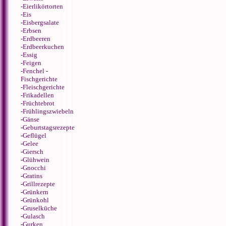
-
Eierlikörtorten
-
Eis
-
Eisbergsalate
-
Erbsen
-
Erdbeeren
-
Erdbeerkuchen
-
Essig
-
Feigen
-
Fenchel
-
Fischgerichte
-
Fleischgerichte
-
Frikadellen
-
Früchtebrot
-
Frühlingszwiebeln
-
Gänse
-
Geburtstagsrezepte
-
Geflügel
-
Gelee
-
Giersch
-
Glühwein
-
Gnocchi
-
Gratins
-
Grillrezepte
-
Grünkern
-
Grünkohl
-
Gruselküche
-
Gulasch
-
Gurken