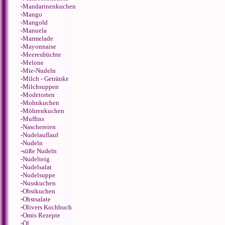
-
Mandarinenkuchen
-
Mango
-
Mangold
-
Manuela
-
Marmelade
-
Mayonnaise
-
Meeresfrüchte
-
Melone
-
Mie-Nudeln
-
Milch - Getränke
-
Milchsuppen
-
Modetorten
-
Mohnkuchen
-
Möhrenkuchen
-
Muffins
-
Naschereien
-
Nudelauflauf
-
Nudeln
-
süße Nudeln
-
Nudelteig
-
Nudelsalat
-
Nudelsuppe
-
Nusskuchen
-
Obstkuchen
-
Obstsalate
-
Olivers Kochbuch
-
Omis Rezepte
-
Öl