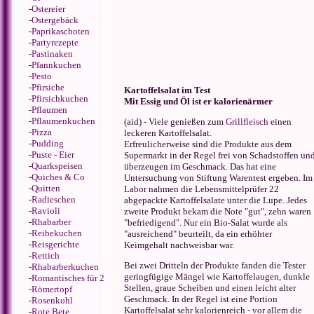
-
Ostereier
-
Ostergebäck
-
Paprikaschoten
-
Partyrezepte
-
Pastinaken
-
Pfannkuchen
-
Pesto
-
Pfirsiche
Kartoffelsalat im Test
-
Pfirsichkuchen
Mit Essig und Öl ist er kalorienärmer
-
Pflaumen
-
Pflaumenkuchen
(aid) - Viele genießen zum
Grillfleisch
einen
-
Pizza
leckeren Kartoffelsalat.
-
Pudding
Erfreulicherweise sind die Produkte aus dem
-
Puste - Eier
Supermarkt in der Regel frei von Schadstoffen un
-
Quarkspeisen
überzeugen im Geschmack. Das hat eine
-
Quiches & Co
Untersuchung von Stiftung Warentest ergeben. Im
-
Quitten
Labor nahmen die Lebensmittelprüfer 22
-
Radieschen
abgepackte Kartoffelsalate unter die Lupe. Jedes
-
Ravioli
zweite Produkt bekam die Note "gut", zehn waren
-
Rhabarber
"befriedigend". Nur ein Bio-Salat wurde als
-
Reibekuchen
"ausreichend" beurteilt, da ein erhöhter
-
Reisgerichte
Keimgehalt nachweisbar war.
-
Rettich
Bei zwei Dritteln der Produkte fanden die Tester
-
Rhabarberkuchen
geringfügige Mängel wie Kartoffelaugen, dunkle
-
Romantisches für 2
Stellen, graue Scheiben und einen leicht alter
-
Römertopf
Geschmack. In der Regel ist eine Portion
-
Rosenkohl
Kartoffelsalat sehr kalorienreich - vor allem die
-
Rote Bete