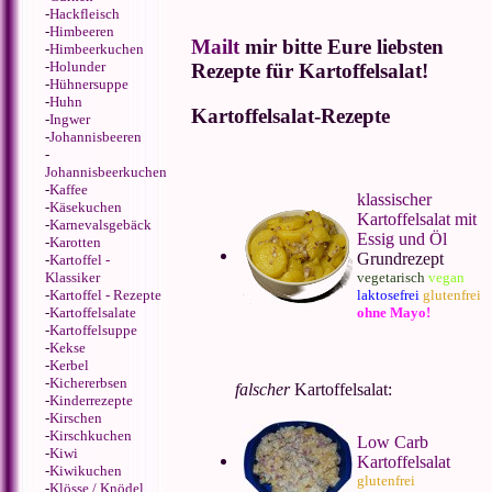
-
Hackfleisch
-
Himbeeren
Mailt
mir bitte Eure liebsten
-
Himbeerkuchen
-
Holunder
Rezepte für Kartoffelsalat!
-
Hühnersuppe
-
Huhn
Kartoffelsalat-Rezepte
-
Ingwer
-
Johannisbeeren
-
Johannisbeerkuchen
-
Kaffee
klassischer
-
Käsekuchen
Kartoffelsalat mit
-
Karnevalsgebäck
Essig und Öl
-
Karotten
Grundrezept
-
Kartoffel -
vegetarisch
vegan
Klassiker
laktosefrei
glutenfrei
-
Kartoffel - Rezepte
ohne Mayo!
-
Kartoffelsalate
-
Kartoffelsuppe
-
Kekse
-
Kerbel
-
Kichererbsen
falscher
Kartoffelsalat:
-
Kinderrezepte
-
Kirschen
-
Kirschkuchen
Low Carb
-
Kiwi
Kartoffelsalat
-
Kiwikuchen
glutenfrei
-
Klösse / Knödel