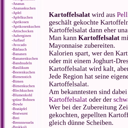
-
Ananas
-
Ananaskuchen
-
Apfel
Kartoffelsalat
wird aus
Pell
-
Apfelkuchen
geschält gekochte Kartoffeln
-
Aprikosen
-
Aprikosenkuchen
Kartoffelsalat dann eher una
-
Artischocken
-
Auberginen
Man kann
Kartoffelsalat
mi
-
Auflauf
Mayonnaise zubereiten.
-
Avocado
-
Bärlauch
Kalorien spart, wer den Kart
-
Bananen
-
Bananenkuchen
oder mit einem Joghurt-Dres
-
Bandnudeln
Kartoffelsalat wird kalt, ab
-
Basilikum
-
Beerenkuchen
Jede Region hat seine eigen
-
Bienenstich
-
Birnen
Kartoffelsalat.
-
Birnenkuchen
Am bekanntesten sind dabei 
-
Blechkuchen
-
Blumenkohl
Kartoffelsalat
oder der
schwä
-
grüne Bohnen
-
Bowle
Wer bei der Zubereitung Zei
-
Bratäpfel
-
Bratwurst
gekochten, gepellten Kartof
-
Brei
gleich dünne Scheiben.
-
Brennnesseln
-
Brokkoli