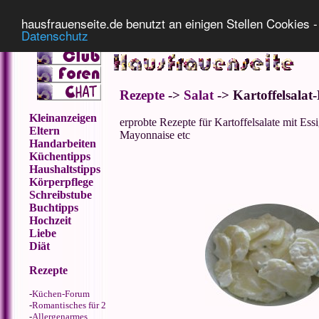
Impressum
Datenschutz
hausfrauenseite.de benutzt an einigen Stellen Cookies - 
Datenschutz
Rezepte
->
Salat
-> Kartoffelsalat
Kleinanzeigen
erprobte Rezepte für Kartoffelsalate mit Essi
Eltern
Mayonnaise etc
Handarbeiten
Küchentipps
Haushaltstipps
Körperpflege
Schreibstube
Buchtipps
Hochzeit
Liebe
Diät
Rezepte
-
Küchen-Forum
-
Romantisches für 2
-
Allergenarmes