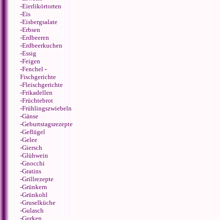
-
Eierlikörtorten
-
Eis
-
Eisbergsalate
-
Erbsen
-
Erdbeeren
-
Erdbeerkuchen
-
Essig
-
Feigen
-
Fenchel
-
Fischgerichte
-
Fleischgerichte
-
Frikadellen
-
Früchtebrot
-
Frühlingszwiebeln
-
Gänse
-
Geburtstagsrezepte
-
Geflügel
-
Gelee
-
Giersch
-
Glühwein
-
Gnocchi
-
Gratins
-
Grillrezepte
-
Grünkern
-
Grünkohl
-
Gruselküche
-
Gulasch
-
Gurken