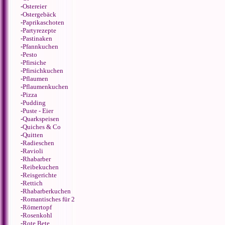
-
Ostereier
-
Ostergebäck
-
Paprikaschoten
-
Partyrezepte
-
Pastinaken
-
Pfannkuchen
-
Pesto
-
Pfirsiche
-
Pfirsichkuchen
-
Pflaumen
-
Pflaumenkuchen
-
Pizza
-
Pudding
-
Puste - Eier
-
Quarkspeisen
-
Quiches & Co
-
Quitten
-
Radieschen
-
Ravioli
-
Rhabarber
-
Reibekuchen
-
Reisgerichte
-
Rettich
-
Rhabarberkuchen
-
Romantisches für 2
-
Römertopf
-
Rosenkohl
-
Rote Bete