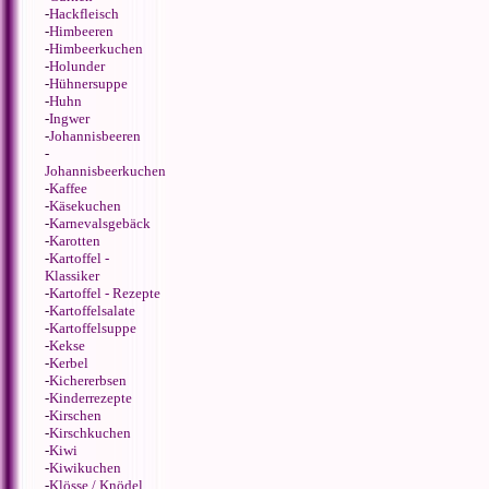
-
Hackfleisch
-
Himbeeren
-
Himbeerkuchen
-
Holunder
-
Hühnersuppe
-
Huhn
-
Ingwer
-
Johannisbeeren
-
Johannisbeerkuchen
-
Kaffee
-
Käsekuchen
-
Karnevalsgebäck
-
Karotten
-
Kartoffel -
Klassiker
-
Kartoffel - Rezepte
-
Kartoffelsalate
-
Kartoffelsuppe
-
Kekse
-
Kerbel
-
Kichererbsen
-
Kinderrezepte
-
Kirschen
-
Kirschkuchen
-
Kiwi
-
Kiwikuchen
-
Klösse / Knödel