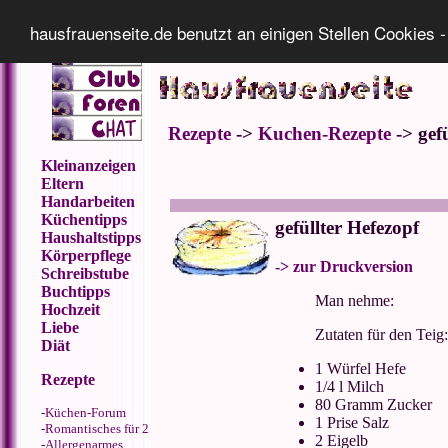
Impressum
Datenschutz
hausfrauenseite.de benutzt an einigen Stellen Cookies -
Rezepte
->
Kuchen-Rezepte
-> gefü
Kleinanzeigen
Eltern
Handarbeiten
Küchentipps
gefüllter Hefezopf
Haushaltstipps
Körperpflege
-> zur Druckversion
Schreibstube
Buchtipps
Man nehme:
Hochzeit
Liebe
Zutaten für den Teig:
Diät
1 Würfel Hefe
Rezepte
1/4 l Milch
80 Gramm Zucker
-
Küchen-Forum
1 Prise Salz
-
Romantisches für 2
2 Eigelb
-
Allergenarmes