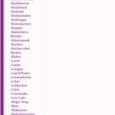
-
Knabbereien
-
Knoblauch
-
Kohlrabi
-
Kohlrouladen
-
Kohlsuppe
-
Kokoskuchen
-
Krapfen
-
Kräuterhexe
Monika
-
Kräuterquark
-
Kuchen
-
Kuchen ohne
Backen
-
Kürbis
-
Lachs
-
Lamm
-
Lasagne
-
Lauch/Porree
-
Lazarettküche
-
Leber
-
Lebkuchen
-
Likör
-
Löwenzahn
-
Low Carb
-
Magic Soup
-
Mais
-
Makkaroni
-
Makrobiotisches