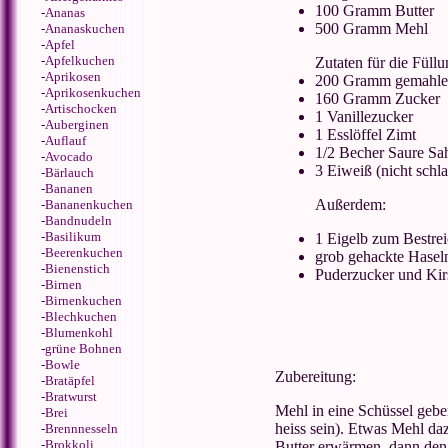
100 Gramm Butter
-
Ananas
500 Gramm Mehl
-
Ananaskuchen
-
Apfel
-
Apfelkuchen
Zutaten für die Füllu
-
Aprikosen
200 Gramm gemahle
-
Aprikosenkuchen
160 Gramm Zucker
-
Artischocken
1 Vanillezucker
-
Auberginen
1 Esslöffel Zimt
-
Auflauf
1/2 Becher Saure Sa
-
Avocado
3 Eiweiß (nicht schl
-
Bärlauch
-
Bananen
Außerdem:
-
Bananenkuchen
-
Bandnudeln
-
Basilikum
1 Eigelb zum Bestre
-
Beerenkuchen
grob gehackte Hasel
-
Bienenstich
Puderzucker und Kir
-
Birnen
-
Birnenkuchen
-
Blechkuchen
-
Blumenkohl
-
grüne Bohnen
-
Bowle
Zubereitung:
-
Bratäpfel
-
Bratwurst
Mehl in eine Schüssel gebe
-
Brei
heiss sein). Etwas Mehl d
-
Brennnesseln
-
Brokkoli
Butter erwärmen, dann den