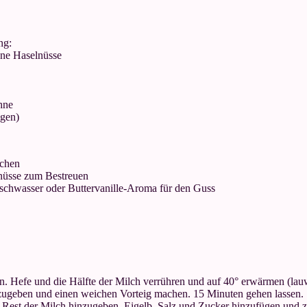
ng:
ne Haselnüsse
hne
agen)
ichen
nüsse zum Bestreuen
schwasser oder Buttervanille-Aroma für den Guss
n. Hefe und die Hälfte der Milch verrühren und auf 40° erwärmen (lau
azugeben und einen weichen Vorteig machen. 15 Minuten gehen lassen.
 Rest der Milch hinzugeben. Eigelb, Salz und Zucker hinzufügen und 