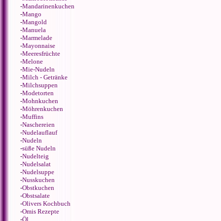
-
Mandarinenkuchen
-
Mango
-
Mangold
-
Manuela
-
Marmelade
-
Mayonnaise
-
Meeresfrüchte
-
Melone
-
Mie-Nudeln
-
Milch - Getränke
-
Milchsuppen
-
Modetorten
-
Mohnkuchen
-
Möhrenkuchen
-
Muffins
-
Naschereien
-
Nudelauflauf
-
Nudeln
-
süße Nudeln
-
Nudelteig
-
Nudelsalat
-
Nudelsuppe
-
Nusskuchen
-
Obstkuchen
-
Obstsalate
-
Olivers Kochbuch
-
Omis Rezepte
-
Öl