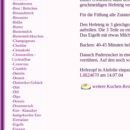
-
Brombeeren
geschmeidigen Hefeteig ver
-
Brot / Brötchen
-
Brotaufstrich
Für die Füllung alle Zutate
-
Brownies
-
Brühe
Den Hefeteig in 3 gleichgro
-
Butter
aufrollen. Die 3 Teile zu e
-
Buttermilch
Das Eigelb mit etwas Milch
-
Buttermilchkuchen
-
Champignons
Backen: 40-45 Minuten bei
-
Cheddar
-
Chinakohl
Danach Puderzucker in ein
-
Christstollen
-
Cocktailbar
verrühren. Auf den noch wa
-
Couscous
-
Crumble
Hefezopf in Alufolie einpa
-
Datteln
Lilli24670
am 14.07.04
-
Dessert
-
Diabetiker-Gebäck
weitere Kuchen-Rez
-
Diät
-
Dill
-
Dips
-
Donuts
-
Dosenravioli
-
Eier - Klassiker
-
hartgekochte Eier
-
Eiersalate
-
Eigelb
-
Eiweiss