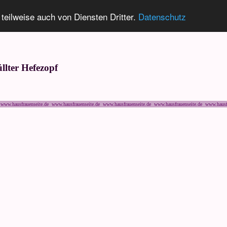
 teilweise auch von Diensten Dritter.
Datenschutz
llter Hefezopf
www.hausfrauenseite.de www.hausfrauenseite.de www.hausfrauenseite.de www.hausfrauenseite.de www.hausf